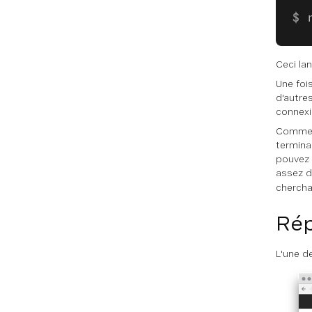
Ceci la
Une foi
d'autre
connexi
Comme n
termina
pouvez 
assez d
chercha
Rép
L'une de