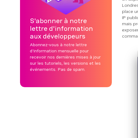
Londres
place u
IP publ
S'abonner à notre
mais pr
lettre d'information
exposer
aux développeurs
comma
Abonnez-vous à notre lettre
d'information mensuelle pour
recevoir nos dernières mises à jour
sur les tutoriels, les versions et les
événements. Pas de spam.