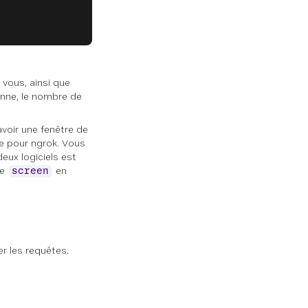
 vous, ainsi que
ionne, le nombre de
voir une fenêtre de
ée pour ngrok. Vous
eux logiciels est
de
en
screen
er les requêtes.