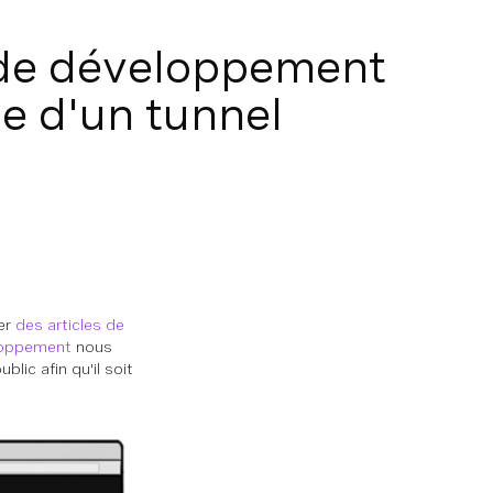
 de développement
de d'un tunnel
er
des articles de
eloppement
nous
lic afin qu'il soit