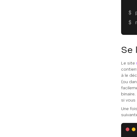
Se 
Le site
contien
à le dé
(ou dan
facilem
binaire.
si vous
Une foi
suivant