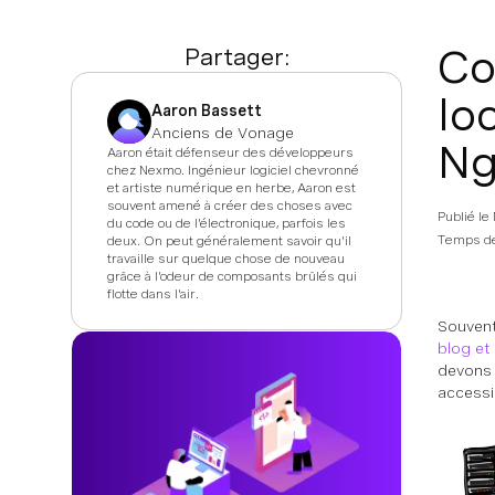
Co
Partager:
lo
Aaron Bassett
Anciens de Vonage
Ng
Aaron était défenseur des développeurs
chez Nexmo. Ingénieur logiciel chevronné
et artiste numérique en herbe, Aaron est
souvent amené à créer des choses avec
Publié le
du code ou de l'électronique, parfois les
Temps de
deux. On peut généralement savoir qu'il
travaille sur quelque chose de nouveau
grâce à l'odeur de composants brûlés qui
flotte dans l'air.
Souvent,
blog et
devons 
accessi