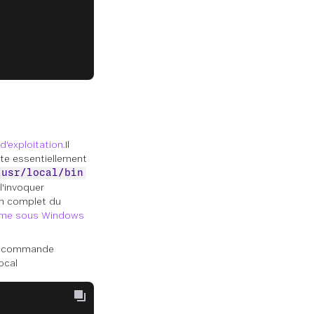
'exploitation.
Il
ste essentiellement
/usr/local/bin
l'invoquer
in complet du
stème sous Windows
 la commande
ocal