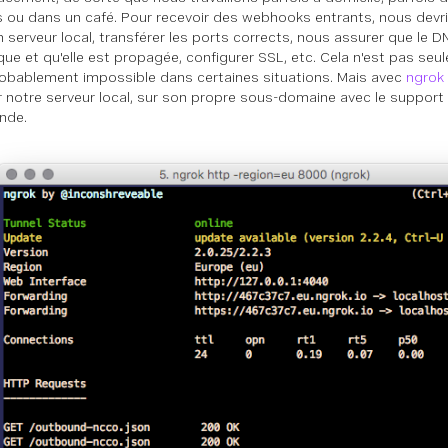
 ou dans un café. Pour recevoir des webhooks entrants, nous devr
n serveur local, transférer les ports corrects, nous assurer que le D
ique et qu'elle est propagée, configurer SSL, etc. Cela n'est pas se
obablement impossible dans certaines situations. Mais avec
ngrok
 notre serveur local, sur son propre sous-domaine avec le support
nde.