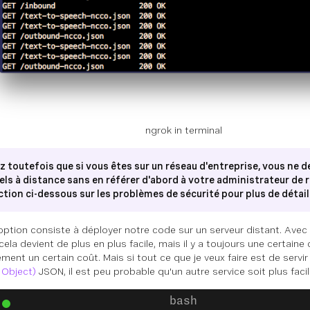
ngrok in terminal
z toutefois que si vous êtes sur un réseau d'entreprise, vous ne d
els à distance sans en référer d'abord à votre administrateur de 
ction ci-dessous sur les problèmes de sécurité pour plus de détail
 option consiste à déployer notre code sur un serveur distant. Avec 
ela devient de plus en plus facile, mais il y a toujours une certaine
ment un certain coût. Mais si tout ce que je veux faire est de servi
 Object)
JSON, il est peu probable qu'un autre service soit plus facile 