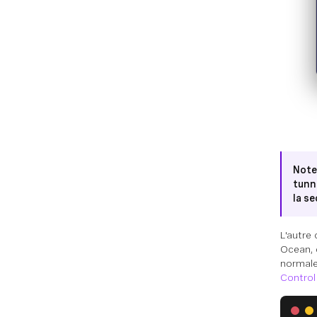
Note
tunn
la se
L'autre
Ocean, c
normale
Control