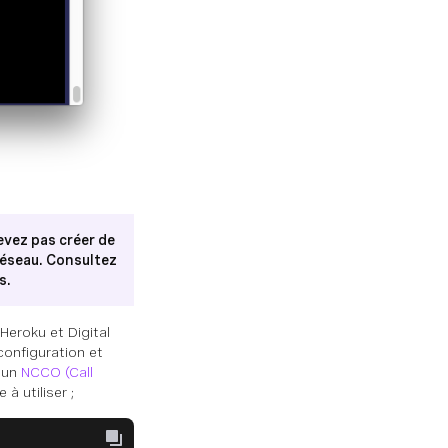
evez pas créer de
réseau. Consultez
s.
Heroku et Digital
 configuration et
r un
NCCO (Call
à utiliser ;