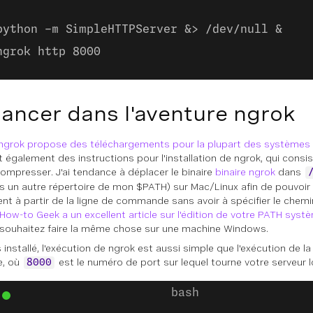
python -m SimpleHTTPServer &> /dev/null &
ngrok http 8000
lancer dans l'aventure ngrok
ngrok propose des téléchargements pour la plupart des systèmes d
t également des instructions pour l'installation de ngrok, qui consi
compresser. J'ai tendance à déplacer le binaire
binaire ngrok
dans
s un autre répertoire de mon $PATH) sur Mac/Linux afin de pouvoir 
ent à partir de la ligne de commande sans avoir à spécifier le chem
How-to Geek a un excellent article sur l'édition de votre PATH sy
 souhaitez faire la même chose sur une machine Windows.
s installé, l'exécution de ngrok est aussi simple que l'exécution de
e, où
est le numéro de port sur lequel tourne votre serveur l
8000