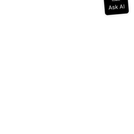
Documentation
Documentation
Vonage Business Cloud
Centre de contact Vonage
Références techniques
Documentation
SDK et outils
Communauté
Centre communautaire
L'équipe
Carrières