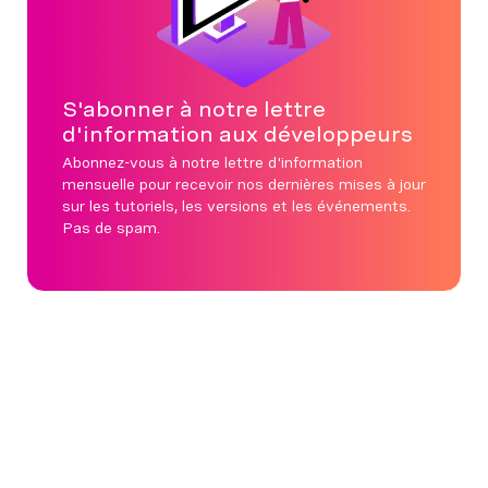
S'abonner à notre lettre
d'information aux développeurs
Abonnez-vous à notre lettre d'information
mensuelle pour recevoir nos dernières mises à jour
sur les tutoriels, les versions et les événements.
Pas de spam.