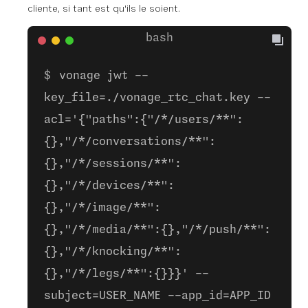
cliente, si tant est qu'ils le soient.
vonage jwt --
key_file=./vonage_rtc_chat.key --
acl='{"paths":{"/*/users/**":
{},"/*/conversations/**":
{},"/*/sessions/**":
{},"/*/devices/**":
{},"/*/image/**":
{},"/*/media/**":{},"/*/push/**":
{},"/*/knocking/**":
{},"/*/legs/**":{}}}' --
subject=USER_NAME --app_id=APP_ID