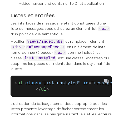
Added navbar and container to Chat application
Listes et entrées
Les interfaces de messagerie étant constituées d'une
liste de messages, vous utiliserez un élément list
<ul>
d'un point de vue sémantique.
Modifier
et remplacer l'élément
views/index.hbs
en un élément de liste
<div id="messageFeed">
non ordonnée (à puces)
comme indiqué. La
<ul>
classe
est une classe Bootstrap qui
list-unstyled
supprime les puces et l'indentation dans le style natif de
la liste.
<
ul
 class=
"list-unstyled"
 id
=
"messageFe
        </
ul
>
L'utilisation du balisage sémantique approprié pour les
listes présente l'avantage d'afficher correctement les
informations dans les navigateurs textuels et les lecteurs