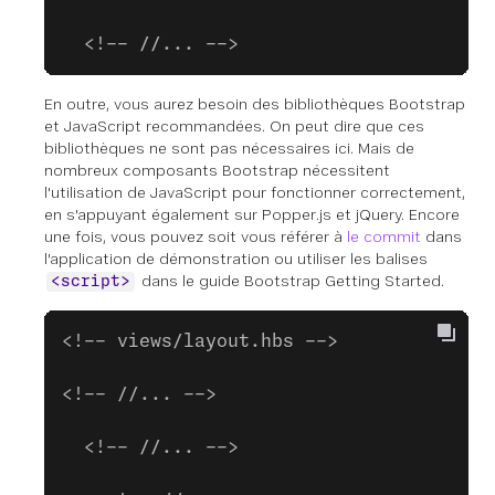
  <!-- //... -->
En outre, vous aurez besoin des bibliothèques Bootstrap
et JavaScript recommandées. On peut dire que ces
bibliothèques ne sont pas nécessaires ici. Mais de
nombreux composants Bootstrap nécessitent
l'utilisation de JavaScript pour fonctionner correctement,
en s'appuyant également sur Popper.js et jQuery. Encore
une fois, vous pouvez soit vous référer à
le commit
dans
l'application de démonstration ou utiliser les balises
dans le guide Bootstrap Getting Started.
<script>
<!-- views/layout.hbs -->
<!-- //... -->
  <!-- //... -->