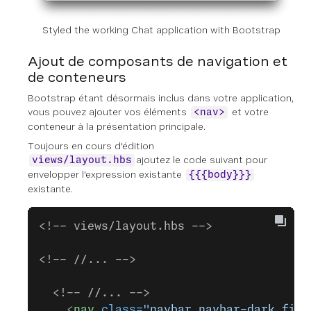
Styled the working Chat application with Bootstrap
Ajout de composants de navigation et
de conteneurs
Bootstrap étant désormais inclus dans votre application,
vous pouvez ajouter vos éléments
et votre
<nav>
conteneur à la présentation principale.
Toujours en cours d'édition
ajoutez le code suivant pour
views/layout.hbs
envelopper l'expression existante
{{{body}}}
existante.
<!-- views/layout.hbs -->
<!-- //... -->
  <!-- //... -->
    <
nav
 class=
"navbar navbar-dark fixe