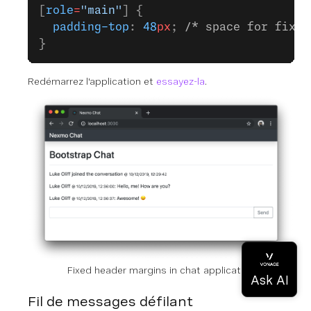
[
role
=
"main"
] {
  padding-top
: 
48
px
; 
/* space for fixed
}
Redémarrez l'application et
essayez-la
.
Fixed header margins in chat application
Fil de messages défilant