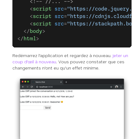
    <!-- //... -->
    <
script
 src
=
"https://code.jquery.co
    <
script
 src
=
"https://cdnjs.cloudfla
    <
script
 src
=
"https://stackpath.boot
  </
body
>
</
html
>
Redémarrez l'application et regardez à nouveau.
jeter un
coup d'œil à nouveau
. Vous pouvez constater que ces
changements n'ont eu qu'un effet minime.