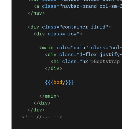
      <
a
 class=
"navbar-brand col-sm-3 c
    </
nav
>
    <
div
 class=
"container-fluid"
>
      <
div
 class=
"row"
>
        <
main
 role=
"main"
 class=
"col-md
          <
div
 class=
"d-flex justify-co
            <
h1
 class=
"h2"
>Bootstrap Ch
          </
div
>
          {{{
body
}}}
        </
main
>
      </
div
>
    </
div
>
  <!-- //... -->