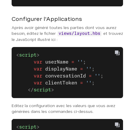
Configurer l'Applications
Après avoir généré toutes les parties dont vous aurez
besoin, éditez le fichier
et trouvez
views/layout.hbs
le JavaScript illustré ici :
<
script
>
      var
 userName
 =
 ''
;
      var
 displayName
 =
 ''
;
      var
 conversationId
 =
 ''
;
      var
 clientToken
 =
 ''
;
    </
script
>
Editez la configuration avec les valeurs que vous avez
générées dans les commandes ci-dessus.
<
script
>