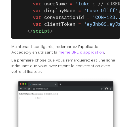
      var
 userName
 =
 'luke'
; 
// <USER_N
      var
 displayName
 =
 'Luke Oliff'
; 
/
      var
 conversationId
 =
 'CON-123...y
      var
 clientToken
 =
 'eyJhbG9.eyJzdW
    </
script
>
Maintenant configurée, redémarrez l'application.
Accédez-y en utilisant la
même URL d'application
.
La première chose que vous remarquerez est une ligne
indiquant que vous avez rejoint la conversation avec
votre utilisateur.