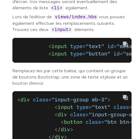
d'écran. Vos messages seront éventuellement des
éléments de liste
également.
<li>
Lors de l'édition de
vous pouvez
views/index.hbs
également effectuer les remplacements suivants.
Trouvez ces deux
éléments.
<input>
          <
input
 type=
"text"
 id
=
"messag
          <
input
 type=
"button"
 id
=
"send
Remplacez-les par cette balise, qui contient un groupe
de boutons Bootstrap, une zone de texte stylisée et un
bouton d'envoi.
<
div
 class=
"input-group mb-3"
>
            <
input
 type=
"text"
 class=
"f
            <
div
 class=
"input-group-app
              <
button
 class=
"btn btn-ou
            </
div
>
          </
div
>