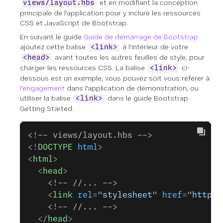
et en modifiant la conception
views/layout.hbs
principale de l'application pour y inclure les ressources
CSS et JavaScript de Bootstrap.
En suivant le guide
Guide de démarrage de Bootstrap
ajoutez cette balise
à l'intérieur de votre
<link>
avant toutes les autres feuilles de style, pour
<head>
charger les ressources CSS. La balise
ci-
<link>
dessous est un exemple, vous pouvez soit vous référer à
l'engagement
dans l'application de démonstration, ou
utiliser la balise
dans le guide Bootstrap
<link>
Getting Started.
<!-- views/layout.hbs -->
<!
DOCTYPE
 html
>
<
html
>
  <
head
>
    <!-- //... -->
    <
link
 rel
=
"stylesheet"
 href
=
"https:
    <!-- //... -->
  </
head
>