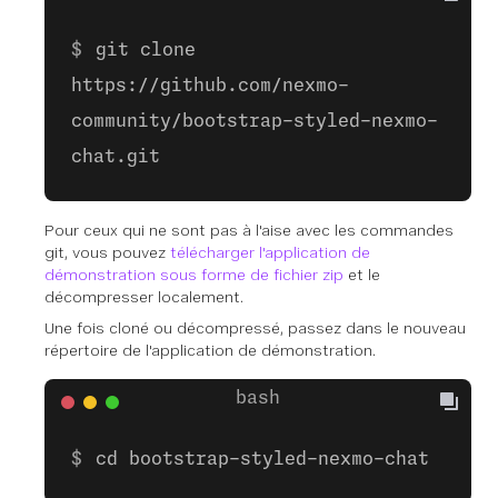
git clone
https://github.com/nexmo-
community/bootstrap-styled-nexmo-
chat.git
Pour ceux qui ne sont pas à l'aise avec les commandes
git, vous pouvez
télécharger l'application de
démonstration sous forme de fichier zip
et le
décompresser localement.
Une fois cloné ou décompressé, passez dans le nouveau
répertoire de l'application de démonstration.
cd bootstrap-styled-nexmo-chat