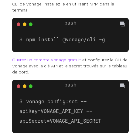
CLI de Vonage. Installez-le en utilisant NPM dans le
terminal.
npm install @vonage/cli -g
Ouvrez un compte Vonage gratuit
et configurez le CLI de
Vonage avec la clé API et le secret trouvés sur le tableau
de bord.
vonage config:set --
apiKey=VONAGE_API_KEY --
apiSecret=VONAGE_API_SECRET