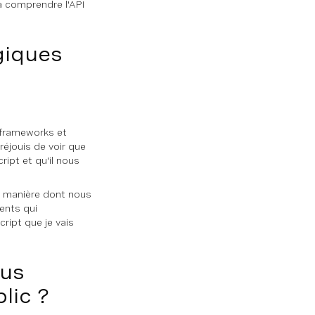
à comprendre l'API
giques
x frameworks et
 réjouis de voir que
ipt et qu'il nous
la manière dont nous
ents qui
ript que je vais
ous
lic ?