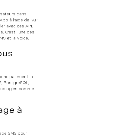
lisateurs dans
p à l'aide de l'API
ler avec ces API.
s. C'est l'une des
S et la Voice.
ous
principalement la
SS, PostgreSQL,
echnologies comme
age à
nage SMS pour