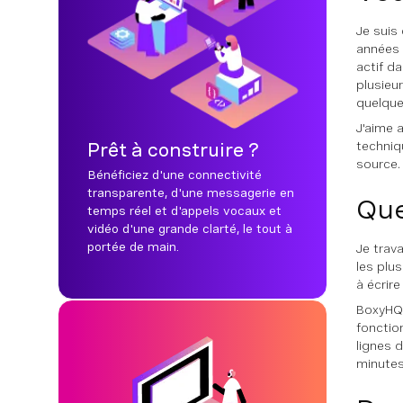
Je suis 
années 
actif da
plusieu
quelque
J'aime 
techniq
Prêt à construire ?
source.
Bénéficiez d'une connectivité
transparente, d'une messagerie en
Que
temps réel et d'appels vocaux et
vidéo d'une grande clarté, le tout à
portée de main.
Je trav
les plus
à écrir
BoxyHQ 
fonctio
lignes 
minutes