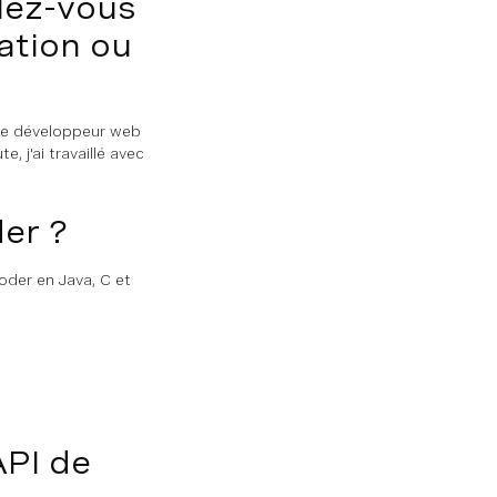
lez-vous
ation ou
ue développeur web
 j'ai travaillé avec
er ?
oder en Java, C et
API de