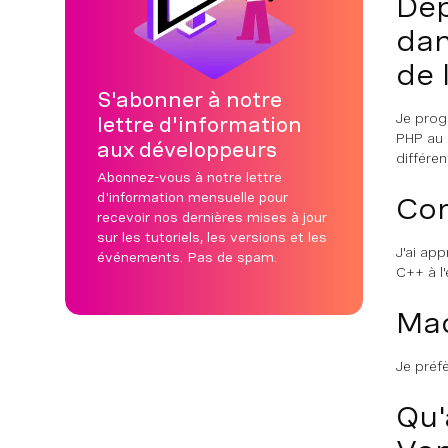
Dep
dan
de 
S'abonner à notre
Je prog
lettre d'information
PHP au 
aux développeurs
différe
Abonnez-vous à notre lettre
d'information mensuelle pour
Com
recevoir nos dernières mises à jour
sur les tutoriels, les versions et les
J'ai ap
événements. Pas de spam.
C++ à l'
Mac
Je préf
Qu'