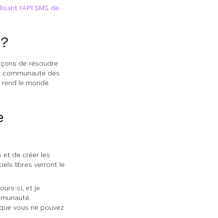
isant l'API SMS de
 ?
façons de résoudre
 la communauté des
ui rend le monde
e
 et de créer les
els libres verront le
urs-ci, et je
ommunauté.
 que vous ne pouvez