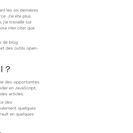
ant les six dernières
e. J'ai été plus
'ai travaillé sur
our n'en citer que
s de blog
et des outils open-
l ?
une des opportunités
oder en JavaScript,
des articles.
ce des
seulement quelques
Vault en quelques