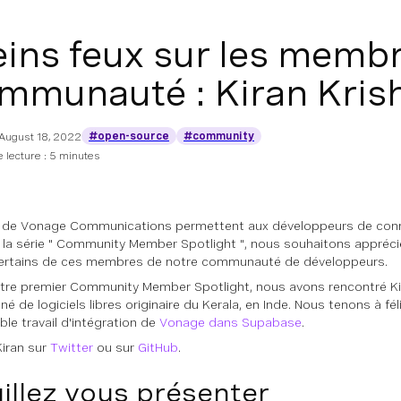
eins feux sur les membr
mmunauté : Kiran Kris
#open-source
#community
August 18, 2022
 lecture : 5 minutes
 de Vonage Communications permettent aux développeurs de conn
 la série " Community Member Spotlight ", nous souhaitons appréci
ertains de ces membres de notre communauté de développeurs.
tre premier Community Member Spotlight, nous avons rencontré Kir
é de logiciels libres originaire du Kerala, en Inde. Nous tenons à fél
ble travail d'intégration de
Vonage dans Supabase
.
Kiran sur
Twitter
ou sur
GitHub
.
illez vous présenter