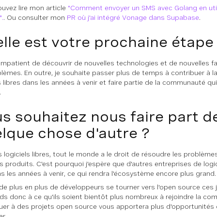
uvez lire mon article
"Comment envoyer un SMS avec Golang en util
.
. Ou consulter mon
PR où j'ai intégré Vonage dans Supabase
.
lle est votre prochaine étape
 impatient de découvrir de nouvelles technologies et de nouvelles 
blèmes. En outre, je souhaite passer plus de temps à contribuer à
ls libres dans les années à venir et faire partie de la communauté q
.
s souhaitez nous faire part d
lque chose d'autre ?
 logiciels libres, tout le monde a le droit de résoudre les problèmes
s produits. C'est pourquoi j'espère que d'autres entreprises de logici
ns les années à venir, ce qui rendra l'écosystème encore plus grand.
 de plus en plus de développeurs se tourner vers l'open source ces jo
ds donc à ce qu'ils soient bientôt plus nombreux à rejoindre la c
uer à des projets open source vous apportera plus d'opportunités
er.