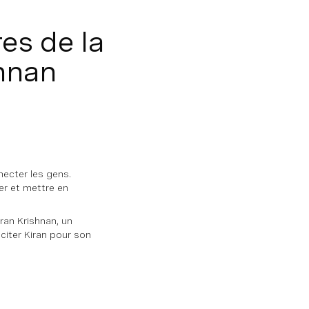
es de la
hnan
ecter les gens.
er et mettre en
an Krishnan, un
iciter Kiran pour son