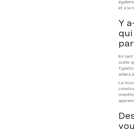
égaleme
et à la
Y a
qui
par
En tant
outils q
TypeScr
aidera à
La nouv
constru
m'entho
apprend
Des
vou