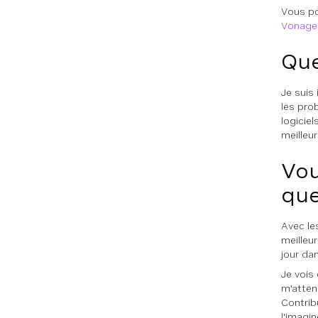
Vous po
Vonage"
Que
Je suis
les pro
logicie
meilleur
Vou
que
Avec les
meilleur
jour da
Je vois
m'atten
Contrib
l'imagin