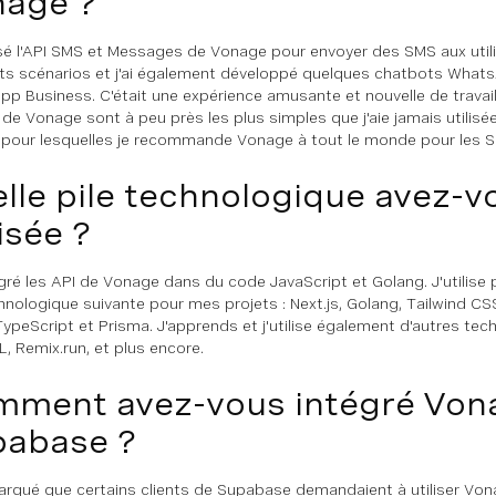
nage ?
ilisé l'API SMS et Messages de Vonage pour envoyer des SMS aux uti
nts scénarios et j'ai également développé quelques chatbots WhatsAp
p Business. C'était une expérience amusante et nouvelle de travail
 de Vonage sont à peu près les plus simples que j'aie jamais utilisée
 pour lesquelles je recommande Vonage à tout le monde pour les SM
lle pile technologique avez-v
lisée ?
tégré les API de Vonage dans du code JavaScript et Golang. J'utilise 
chnologique suivante pour mes projets : Next.js, Golang, Tailwind C
TypeScript et Prisma. J'apprends et j'utilise également d'autres t
, Remix.run, et plus encore.
ment avez-vous intégré Von
pabase ?
marqué que certains clients de Supabase demandaient à utiliser Vo