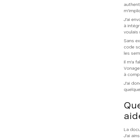
authenti
m'impli
J'ai en
à intég
voulais
Sans ex
code so
les sema
Il m'a 
Vonage.
à compr
J'ai do
quelque
Que
aid
La docu
J'ai ai