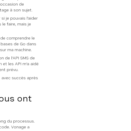
e occasion de
tage à son sujet.
i je pouvais l'aider
e faire, mais je
le de comprendre le
es bases de Go dans
sur ma machine.
ion de l'API SMS de
 et les API m'a aidé
ent prévu.
et avec succès après
vous ont
long du processus.
 code. Vonage a