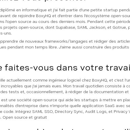
diplômé en informatique et j'ai fait partie d'une petite startup pend
avant de rejoindre BoxyHQ et d'entrer dans l'écosystème open-sourc
ns l'open source au cours des derniers mois. Pendant cette période, j
rs projets open-source, dont Supabase, SAML Jackson, et Gotrue, p
s-uns.
apprendre de nouveaux frameworks/langages et rédiger des article
ues pendant mon temps libre. J'aime aussi construire des produits 
 faites-vous dans votre travai
aille actuellement comme ingénieur logiciel chez BoxyHQ, et c'est l'
 incroyables que j'ai jamais eues. Mon travail quotidien consiste à c
e des tests et, occasionnellement, à rédiger de la documentation et 
est une société open-source qui aide les startups à mettre en pla
nnalités d'entreprise dans n'importe quelle application SaaS avec 
de code. Intégrez SAML SSO, Directory Sync, Audit Logs, et Privacy 
. Open source et gratuit