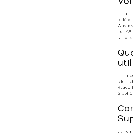
Vo
J'ai ut
différe
WhatsAp
Les API
raisons
Que
uti
J'ai in
pile te
React, 
GraphQL
Com
Su
J'ai re