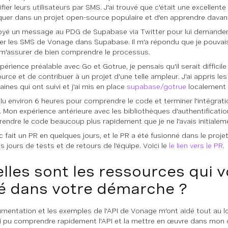
fier leurs utilisateurs par SMS. J'ai trouvé que c'était une excellent
quer dans un projet open-source populaire et d'en apprendre davan
voyé un message au PDG de Supabase via Twitter pour lui demander s
rer les SMS de Vonage dans Supabase. Il m'a répondu que je pouvais l
 m'assurer de bien comprendre le processus.
périence préalable avec Go et Gotrue, je pensais qu'il serait diffici
urce et de contribuer à un projet d'une telle ampleur. J'ai appris l
ines qui ont suivi et j'ai mis en place
supabase/gotrue
localement 
fallu environ 6 heures pour comprendre le code et terminer l'intégrat
 Mon expérience antérieure avec les bibliothèques d'authentification
endre le code beaucoup plus rapidement que je ne l'avais initialem
nc fait un PR en quelques jours, et le PR a été fusionné dans le proj
s jours de tests et de retours de l'équipe. Voici le
le lien vers le PR
.
lles sont les ressources qui 
é dans votre démarche ?
mentation et les exemples de l'API de Vonage m'ont aidé tout au 
nsi pu comprendre rapidement l'API et la mettre en œuvre dans mon