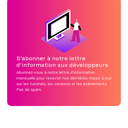
S'abonner à notre lettre
d'information aux développeurs
Abonnez-vous à notre lettre d'information
mensuelle pour recevoir nos dernières mises à jour
sur les tutoriels, les versions et les événements.
Pas de spam.