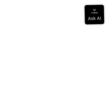
Documentation
Documentation
Vonage Business Cloud
Centre de contact Vonage
Références techniques
Documentation
SDK et outils
Communauté