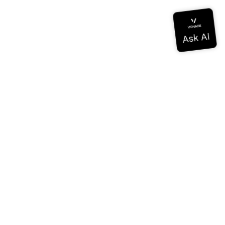
Documentation
Documentation
Vonage Business Cloud
Centre de contact Vonage
Références techniques
Documentation
SDK et outils
Communauté