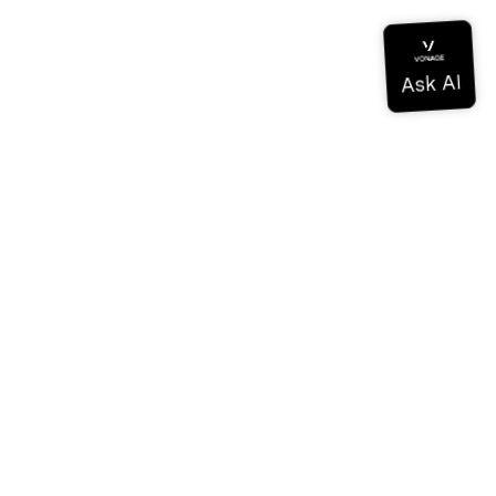
Documentation
Documentation
Vonage Business Cloud
Centre de contact Vonage
Références techniques
Documentation
SDK et outils
Communauté