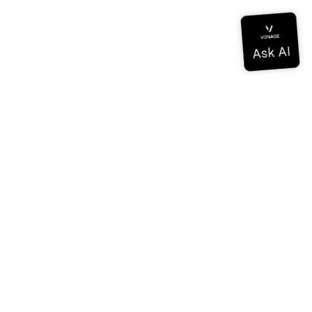
Documentation
Documentation
Vonage Business Cloud
Centre de contact Vonage
Références techniques
Documentation
SDK et outils
Communauté