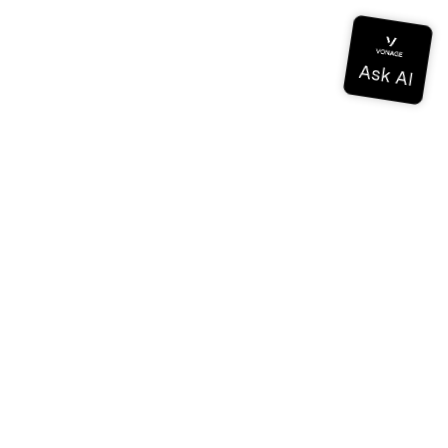
Documentation
Documentation
Vonage Business Cloud
Centre de contact Vonage
Références techniques
Documentation
SDK et outils
Communauté