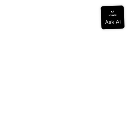
Documentation
Documentation
Vonage Business Cloud
Centre de contact Vonage
Références techniques
Documentation
SDK et outils
Communauté