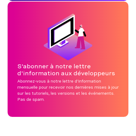
S'abonner à notre lettre
d'information aux développeurs
Abonnez-vous à notre lettre d'information
mensuelle pour recevoir nos dernières mises à jour
sur les tutoriels, les versions et les événements.
Pas de spam.