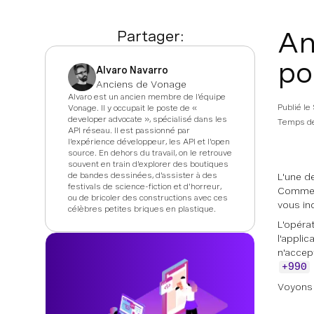
An
Partager:
po
Alvaro Navarro
Anciens de Vonage
Alvaro est un ancien membre de l'équipe
Publié le
Vonage. Il y occupait le poste de «
developer advocate », spécialisé dans les
Temps de 
API réseau. Il est passionné par
l'expérience développeur, les API et l'open
source. En dehors du travail, on le retrouve
souvent en train d'explorer des boutiques
de bandes dessinées, d'assister à des
L'une d
festivals de science-fiction et d'horreur,
Comment
ou de bricoler des constructions avec ces
vous in
célèbres petites briques en plastique.
L'opérat
l'applic
n'accep
+990
Voyons 