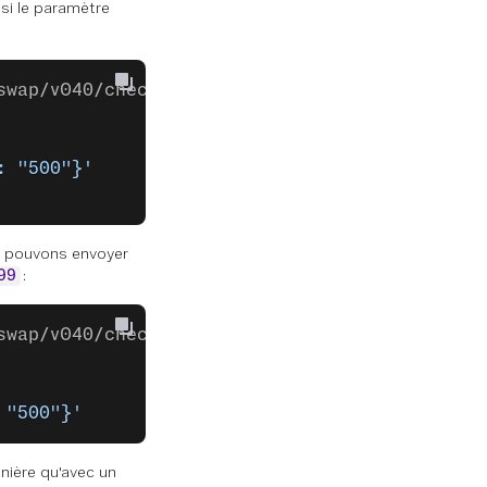
 si le paramètre
swap/v040/check \
: "500"}'
us pouvons envoyer
:
99
swap/v040/check \
 "500"}'
nière qu'avec un