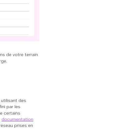
ons de votre terrain
rge.
utilisant des
ni par les
e certains
a
documentation
réseau prises en