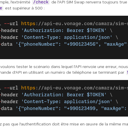
mple, l'extrémité
de l'API SIM Swap renverra toujours true
/check
est supérieur à 500 :
e
l
 --
url
 https
:
//api-eu.vonage.com/camara/sim-
-
header
 'Authorization: Bearer $TOKEN'
 \
-
header
 'Content-Type: application/json'
 \
-
data
 '{"phoneNumber": "+990123456", "maxAge"
 voulons tester le scénario dans lequel l'API renvoie une erreur, no
ande d'API en utilisant un numéro de téléphone se terminant par
l
 --
url
 https
:
//api-eu.vonage.com/camara/sim-
-
header
 'Authorization: Bearer $TOKEN'
 \
-
header
 'Content-Type: application/json'
 \
-
data
 '{"phoneNumber": "+990123499, "maxAge":
ez pas que l'authentification doit être mise en œuvre de la même ma