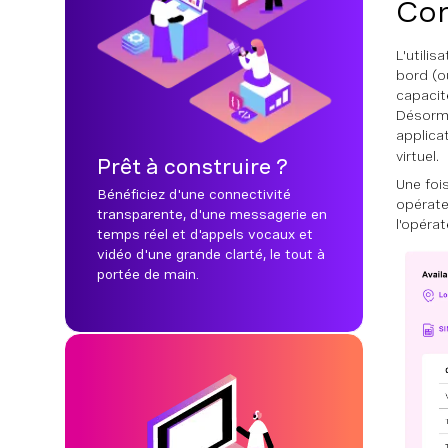
Com
L'utilis
bord (o
capacit
Désorma
applica
virtuel.
Prêt à construire ?
Une fois
Bénéficiez d'une connectivité
opérate
transparente, d'une messagerie en
l'opérat
temps réel et d'appels vocaux et
vidéo d'une grande clarté, le tout à
portée de main.