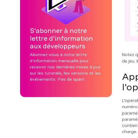
S'abonner à notre
lettre d'information
aux développeurs
Notez q
Abonnez-vous à notre lettre
d'information mensuelle pour
de jeu. 
recevoir nos dernières mises à jour
sur les tutoriels, les versions et les
App
événements. Pas de spam.
l'o
L'opéra
numéro
paramèt
paramèt
contien
charge.