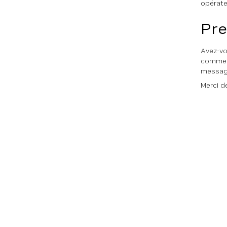
opérate
Pre
Avez-vo
comment
messag
Merci de