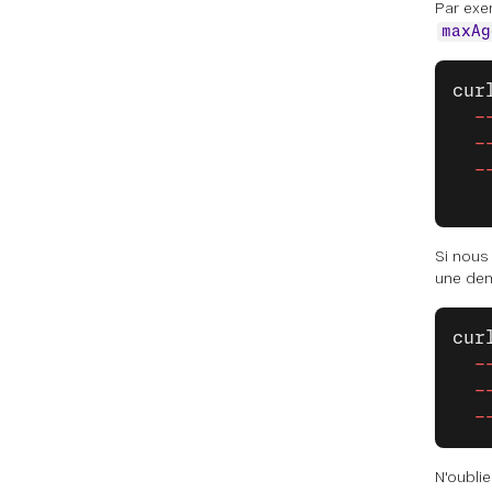
Par exe
maxAg
cur
  -
  -
  -
Si nous
une dem
cur
  -
  -
  -
N'oubli