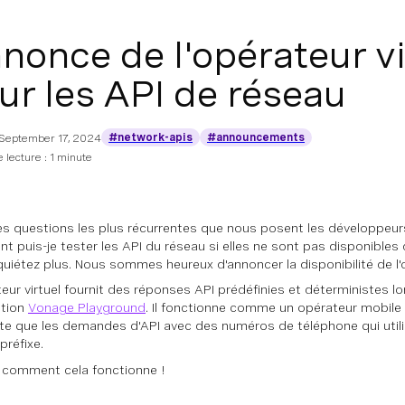
nonce de l'opérateur v
ur les API de réseau
#network-apis
#announcements
September 17, 2024
lecture : 1 minute
es questions les plus récurrentes que nous posent les développeurs 
 puis-je tester les API du réseau si elles ne sont pas disponible
quiétez plus. Nous sommes heureux d'annoncer la disponibilité de l'o
eur virtuel fournit des réponses API prédéfinies et déterministes lors
ation
Vonage Playground
. Il fonctionne comme un opérateur mobile 
te que les demandes d'API avec des numéros de téléphone qui utilis
préfixe.
comment cela fonctionne !