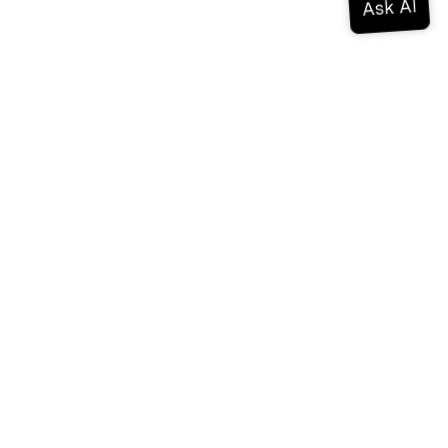
Documentation
Documentation
Vonage Business Cloud
Centre de contact Vonage
Références techniques
Documentation
SDK et outils
Communauté
Centre communautaire
L'équipe
Carrières