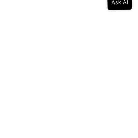
Documentation
Documentation
Vonage Business Cloud
Centre de contact Vonage
Références techniques
Documentation
SDK et outils
Communauté
Centre communautaire
L'équipe
Carrières