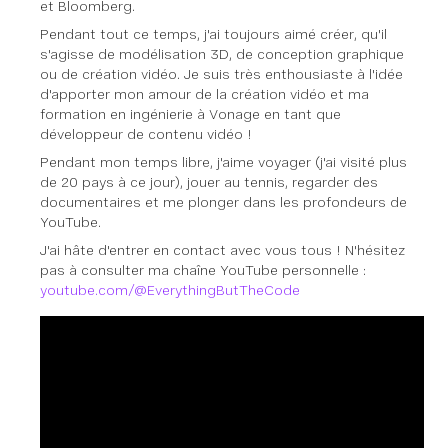
et Bloomberg.
Pendant tout ce temps, j'ai toujours aimé créer, qu'il
s'agisse de modélisation 3D, de conception graphique
ou de création vidéo. Je suis très enthousiaste à l'idée
d'apporter mon amour de la création vidéo et ma
formation en ingénierie à Vonage en tant que
développeur de contenu vidéo !
Pendant mon temps libre, j'aime voyager (j'ai visité plus
de 20 pays à ce jour), jouer au tennis, regarder des
documentaires et me plonger dans les profondeurs de
YouTube.
J'ai hâte d'entrer en contact avec vous tous ! N'hésitez
pas à consulter ma chaîne YouTube personnelle :
youtube.com/@EverythingButTheCode