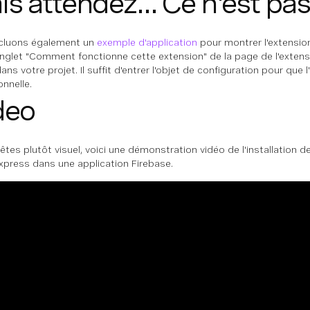
s attendez... Ce n'est pas
cluons également un
exemple d'application
pour montrer l'extension
onglet "Comment fonctionne cette extension" de la page de l'extens
ans votre projet. Il suffit d'entrer l'objet de configuration pour que 
onnelle.
deo
 êtes plutôt visuel, voici une démonstration vidéo de l'installation 
xpress dans une application Firebase.