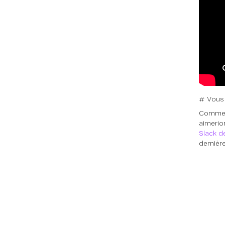
# Vous 
Comme t
aimerio
Slack 
dernièr