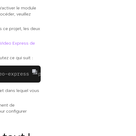
'activer le module
céder, veuillez
 ce projet, les deux
 Video Express de
utez ce qui suit :
eo-express --project=projectId_or_alias
jet dans lequel vous
ement de
our configurer