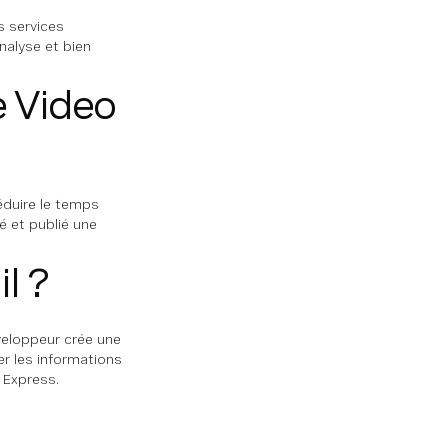
s services
nalyse et bien
e Video
duire le temps
é et publié une
l ?
éveloppeur crée une
er les informations
 Express.