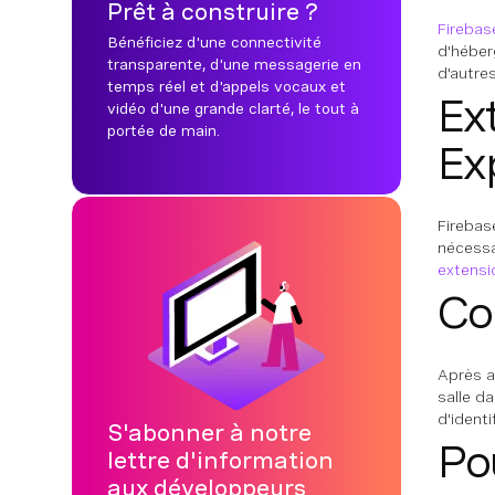
Prêt à construire ?
Firebas
Bénéficiez d'une connectivité
d'héber
transparente, d'une messagerie en
d'autre
temps réel et d'appels vocaux et
Ex
vidéo d'une grande clarté, le tout à
portée de main.
Ex
Fireba
nécessa
extensi
Co
Après a
salle d
d'ident
S'abonner à notre
Po
lettre d'information
aux développeurs