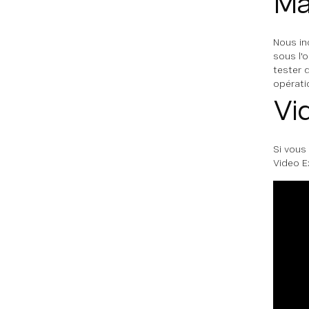
Mai
Nous in
sous l'
tester d
opérati
Vi
Si vous
Video E