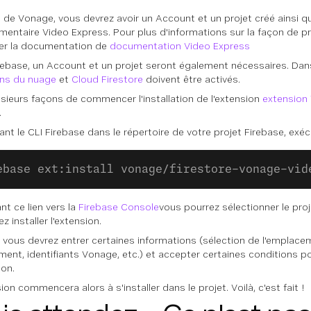
 de Vonage, vous devrez avoir un Account et un projet créé ainsi qu
entaire Video Express. Pour plus d'informations sur la façon de pro
er la documentation de
documentation Video Express
rebase, un Account et un projet seront également nécessaires. Dans
ns du nuage
et
Cloud Firestore
doivent être activés.
plusieurs façons de commencer l'installation de l'extension
extension
.
sant le CLI Firebase dans le répertoire de votre projet Firebase, exéc
ebase ext:install vonage/firestore-vonage-vid
nt ce lien vers la
Firebase Console
vous pourrez sélectionner le pro
z installer l'extension.
, vous devrez entrer certaines informations (sélection de l'emplac
ment, identifiants Vonage, etc.) et accepter certaines conditions p
ion.
ion commencera alors à s'installer dans le projet. Voilà, c'est fait !