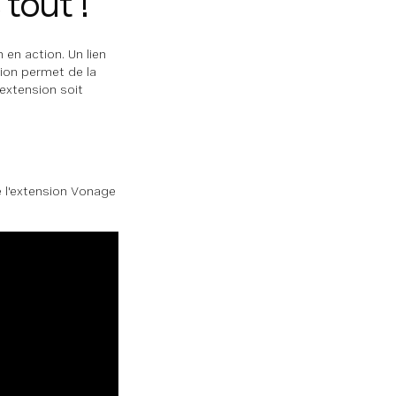
 tout !
 en action. Un lien
ion permet de la
l'extension soit
de l'extension Vonage