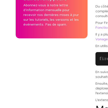
Abonnez-vous à notre lettre
Du côté
d'information mensuelle pour
complém
recevoir nos dernières mises à jour
consult
sur les tutoriels, les versions et les
Pour Fi
événements. Pas de spam.
Fonctio
Il y a 
Vonage
En utili
fir
En suiva
souhaite
Ensuite
déploie
l'extens
L'extens