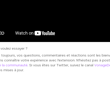
voulez essayer ?
oujours, vos questions, commentaires et réactions sont les bien
ns connaître votre expérience avec l'extension. N'hésitez pas à pos
de la communauté
. Si vous êtes sur Twitter, suivez le canal
VonageD
es mises à jour.