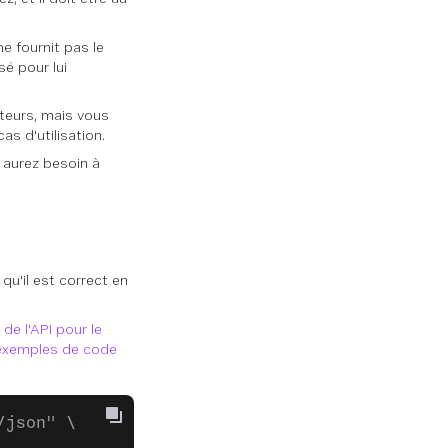
ne fournit pas le
sé pour lui
teurs, mais vous
as d'utilisation.
n aurez besoin à
qu'il est correct en
e l'API pour le
exemples de code
/json" \