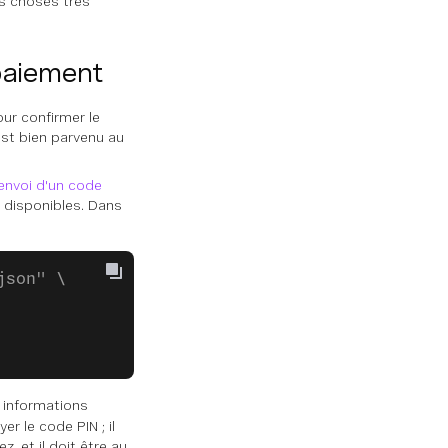
s choses très
paiement
ur confirmer le
st bien parvenu au
'envoi d'un code
 disponibles. Dans
json" \
 informations
r le code PIN ; il
 et il doit être au