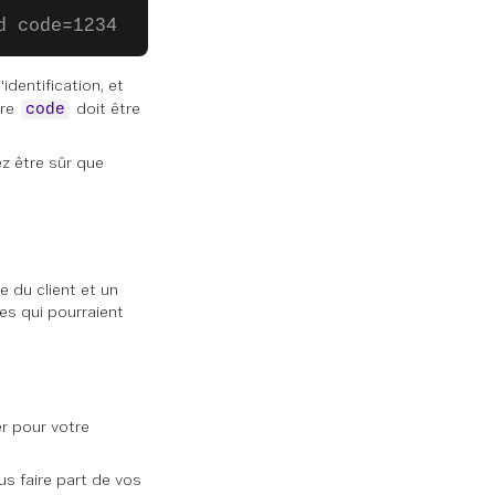
d code=1234
identification, et
tre
doit être
code
z être sûr que
e du client et un
es qui pourraient
er pour votre
s faire part de vos