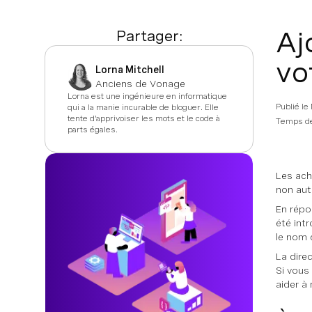
Aj
Partager:
vo
Lorna Mitchell
Anciens de Vonage
Lorna est une ingénieure en informatique
Publié le
qui a la manie incurable de bloguer. Elle
tente d'apprivoiser les mots et le code à
Temps de
parts égales.
Les ach
non aut
En répo
été int
le nom 
La dire
Si vous
aider à