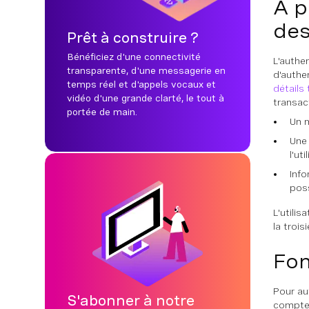
À p
des
Prêt à construire ?
Bénéficiez d'une connectivité
L'authe
transparente, d'une messagerie en
d'authe
temps réel et d'appels vocaux et
détails
vidéo d'une grande clarté, le tout à
transac
portée de main.
Un m
Une 
l'ut
Info
pos
L'utili
la trois
Fon
Pour au
S'abonner à notre
compte d