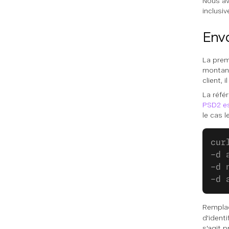
Nous a
inclusi
Env
La prem
montant
client, 
La référ
PSD2 es
le cas l
cur
-d 
-d 
-d 
Rempla
d'ident
s'agit 