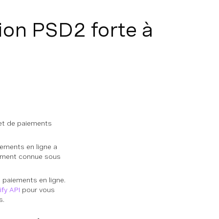
ion PSD2 forte à
 et de paiements
iements en ligne a
lement connue sous
 paiements en ligne.
ify API
pour vous
s.