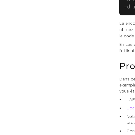
-d 
Là enco
utilisez 
le code 
En cas 
l'utilis
Pro
Dans ce
exemple
vous êtr
L'AP
Doc
Notr
proc
Con