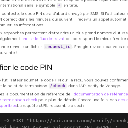
international sans le symbole
en tête.
+
contexte, le code PIN sera d'abord envoyé par SMS. Si l'utilisateur 
N correct dans les minutes qui suivent, il recevra un appel automati
quer les informations.
x approches permettent d'atteindre un plus grand nombre d'utilisa
 également
choisir le flux de travail
qui correspond le mieux à votre c
nde renvoie un fichier
. Enregistrez ceci car vous e
request_id
suivante !
fier le code PIN
l'utilisateur soumet le code PIN qu'il a reçu, vous pouvez confirmer 
t le point de terminaison
dans l'API Verify de Vonage.
/check
ez la documentation de référence de l
documentation de référence d
e terminaison check
pour plus de détails. Encore une fois, des
des 
sponibles
La requête cURL ressemble à ceci :
l -X POST "https://api.nexmo.com/verify/check
api_key=API_KEY -d api_secret=API_SECRET \