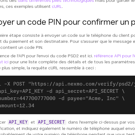
vons des
dans différentes piles technologiques
mais pour garder le
ves, ces exemples utilisent
cURL
.
oyer un code PIN pour confirmer un 
ière étape consiste à envoyer un code sur le téléphone du client po
 du paiement et son destinataire. Pour s'assurer que le message e
il contient un code PIN.
ence de l'API pour l'envoi du code PSD2 est ici.
référence API pour l
t ici
pour une liste complète des détails et de tous les paramètres
e plus simple, la requête cURL ressemble à ceci :
l -X POST "https://api.nexmo.com/verify/psd2/
api_key=API_KEY -d api_secret=API_SECRET \
number=447700777000 -d payee="Acme, Inc" \
amount=12.34
cer
et
dans l'exemple ci-dessus par vos
API_KEY
API_SECRET
ification, et indiquez également le numéro de téléphone auquel envoye
probablement de votre numéro de téléphone pendant que vous testez,