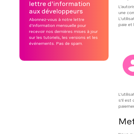
lettre d'information
L'autor
aux développeurs
une com
L'utilis
Abonnez-vous à notre lettre
paie et
d'information mensuelle pour
recevoir nos dernières mises à jour
sur les tutoriels, les versions et les
événements. Pas de spam.
L'utilis
s'il es
paiemen
Met