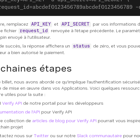
request_id=abcdef0123456789abcdef0123456789 -
re, remplacez
et
par vos informations d'
API_KEY
API_SECRET
le fichier
renvoyée à l'étape précédente. Le paramè
request_id
pin envoyé à l'utilisateur.
de succès, la réponse affichera un
de zéro, et vous pouve
status
ateur a bien autorisé le paiement.
chaines étapes
 billet, nous avons abordé ce qu'implique l'authentification sécurisé
 de mise en œuvre dans vos Applications. Voici quelques ressourc
e utiles pour la suite :
I
Verify API
de notre portail pour les développeurs
umentation de l'API
pour Verify API
e collection de
articles de blog pour Verify API
pourrait vous inspir
hain projet
tactez nous sur
Twitter
ou sur notre
Slack communautaire
pour nou