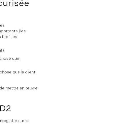
curisée
pes
mportants (les
bref, les
ît
)
 chose que
chose que le client
e de mettre en œuvre
SD2
registré sur le