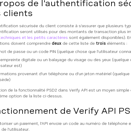
ropos de l'authentification sé
 clients
ntification sécurisée du client consiste à s'assurer que plusieurs ty
ntification seront utilisés pour des montants de transaction plus i
 techniques et les petits caractères
sont également disponibles). En 
tions doivent comprendre
deux
de cette liste de
trois
éléments :
ot de passe ou un code PIN (quelque chose que l'utilisateur
conna
empreinte digitale ou un balayage du visage ou des yeux (quelque
ilisateur
est
)
rmations provenant d'un téléphone ou d'un jeton matériel (quelque 
sède
)
sation de la fonctionnalité PSD2 dans Verify API est un moyen simpl
ième option de la liste ci-dessus.
ctionnement de Verify API P
toriser un paiement, l'API envoie un code au numéro de téléphone en
e l'utilisateur.