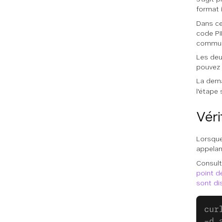
format 
Dans ce 
code PI
communi
Les deu
pouvez
La dema
l'étape 
Véri
Lorsque 
appelan
Consult
point d
sont di
cur
-d 