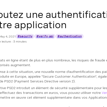
outez une authentificat
tre application
#security
#verify-api
#authentication
May 4, 2021
 lecture : 3 minutes
ats en ligne étant de plus en plus nombreux, les risques de fraude
orisés augmentent.
nse à cette situation, une nouvelle norme d'authentification des pa
roduite en Europe, appelée "Secure Customer Authentication", éga
de PSD2 (Payment Services Directive version 2).
ctive PSD2 introduit un élément de sécurité supplémentaire pour les
 effectuez des transactions en euros, vous pouvez utiliser notre
Ver
 mettre en œuvre cet élément supplémentaire dans vos Application