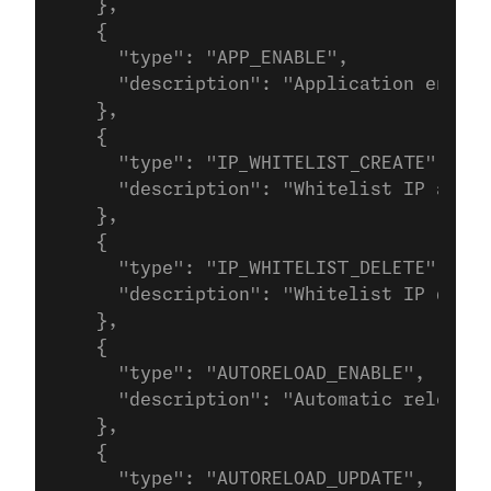
    },
    {
      "type": "APP_ENABLE",
      "description": "Application enable
    },
    {
      "type": "IP_WHITELIST_CREATE",
      "description": "Whitelist IP added
    },
    {
      "type": "IP_WHITELIST_DELETE",
      "description": "Whitelist IP delet
    },
    {
      "type": "AUTORELOAD_ENABLE",
      "description": "Automatic reload e
    },
    {
      "type": "AUTORELOAD_UPDATE",