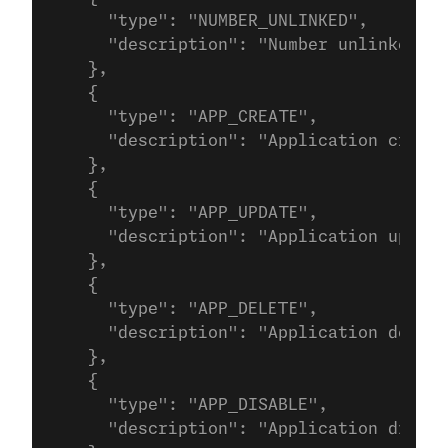
      "type": "NUMBER_UNLINKED",
      "description": "Number unlinked fr
    },
    {
      "type": "APP_CREATE",
      "description": "Application create
    },
    {
      "type": "APP_UPDATE",
      "description": "Application update
    },
    {
      "type": "APP_DELETE",
      "description": "Application delete
    },
    {
      "type": "APP_DISABLE",
      "description": "Application disabl