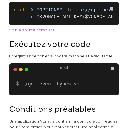
curl
 -X
 "OPTIONS"
 "https://api.nexmo.com
     -u
 "
$VONAGE_API_KEY
:
$VONAGE_API_SEC
Voir la source complète
Exécutez votre code
Enregistrez ce fichier sur votre machine et exécutez-le :
./get-event-types.sh
Conditions préalables
Une application Vonage contient la configuration requise
pour votre projet. Vous pouvez créer une application à