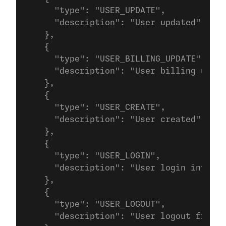
      "type": "USER_UPDATE",
      "description": "User updated"
    },
    {
      "type": "USER_BILLING_UPDATE",
      "description": "User billing updat
    },
    {
      "type": "USER_CREATE",
      "description": "User created"
    },
    {
      "type": "USER_LOGIN",
      "description": "User login into Cu
    },
    {
      "type": "USER_LOGOUT",
      "description": "User logout from C