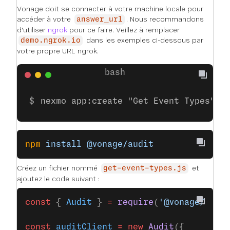
Vonage doit se connecter à votre machine locale pour
accéder à votre
. Nous recommandons
answer_url
d'utiliser
ngrok
pour ce faire. Veillez à remplacer
dans les exemples ci-dessous par
demo.ngrok.io
votre propre URL ngrok.
nexmo app:create "Get Event Types" h
npm
 install
 @vonage/audit
Créez un fichier nommé
et
get-event-types.js
ajoutez le code suivant :
const
 { 
Audit
 } 
=
 require
(
'@vonage/audi
const
 auditClient
 =
 new
 Audit
({