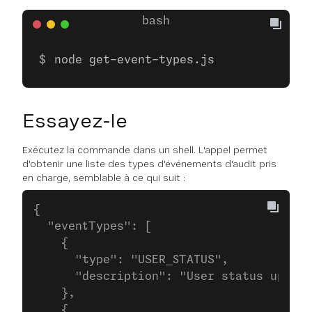
node get-event-types.js
Essayez-le
Exécutez la commande dans un shell. L'appel permet
d'obtenir une liste des types d'événements d'audit pris
en charge, semblable à ce qui suit :
{
  "eventTypes": [
    {
      "type": "USER_STATUS",
      "description": "User status update
    },
    {