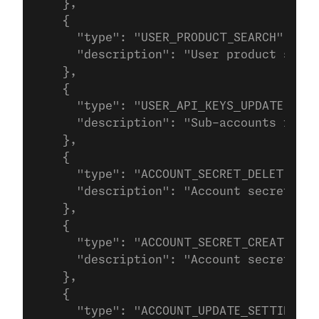
    },
    {
      "type": "USER_PRODUCT_SEARCH",
      "description": "User product searc
    },
    {
      "type": "USER_API_KEYS_UPDATE",
      "description": "Sub-accounts for u
    },
    {
      "type": "ACCOUNT_SECRET_DELETE",
      "description": "Account secret del
    },
    {
      "type": "ACCOUNT_SECRET_CREATE",
      "description": "Account secret cre
    },
    {
      "type": "ACCOUNT_UPDATE_SETTINGS_A