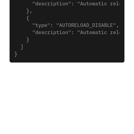
      "description": "Automatic reload s
    },
    {
      "type": "AUTORELOAD_DISABLE",
      "description": "Automatic reload d
    }
  ]
}