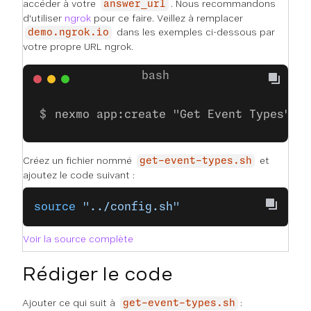
accéder à votre
. Nous recommandons
answer_url
d'utiliser
ngrok
pour ce faire. Veillez à remplacer
dans les exemples ci-dessous par
demo.ngrok.io
votre propre URL ngrok.
nexmo app:create "Get Event Types" h
Créez un fichier nommé
et
get-event-types.sh
ajoutez le code suivant :
source
 "../config.sh"
Voir la source complète
Rédiger le code
Ajouter ce qui suit à
:
get-event-types.sh