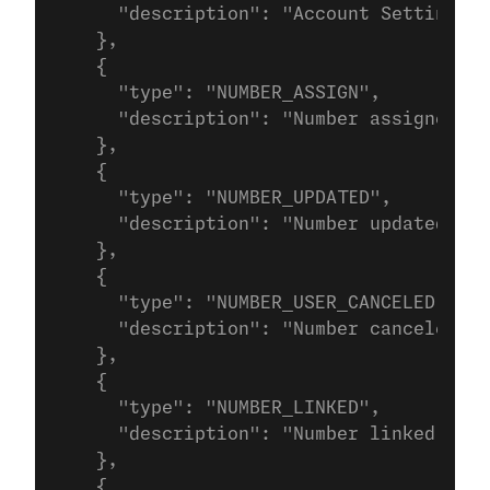
      "description": "Account Settings u
    },
    {
      "type": "NUMBER_ASSIGN",
      "description": "Number assigned"
    },
    {
      "type": "NUMBER_UPDATED",
      "description": "Number updated"
    },
    {
      "type": "NUMBER_USER_CANCELED",
      "description": "Number canceled by
    },
    {
      "type": "NUMBER_LINKED",
      "description": "Number linked to a
    },
    {