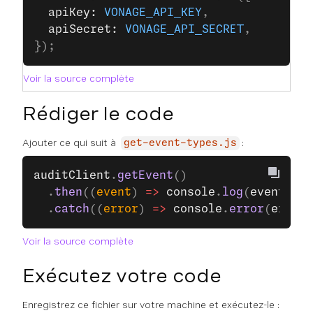
  apiKey: 
VONAGE_API_KEY
,
  apiSecret: 
VONAGE_API_SECRET
,
});
Voir la source complète
Rédiger le code
Ajouter ce qui suit à
:
get-event-types.js
auditClient
.
getEvent
()
  .
then
((
event
) 
=>
 console
.
log
(
event
))
  .
catch
((
error
) 
=>
 console
.
error
(
error
)
Voir la source complète
Exécutez votre code
Enregistrez ce fichier sur votre machine et exécutez-le :