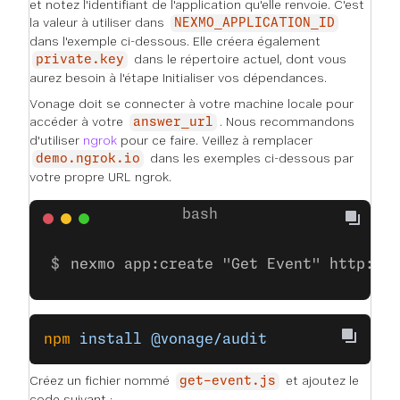
et notez l'identifiant de l'application qu'elle renvoie. C'est
la valeur à utiliser dans
NEXMO_APPLICATION_ID
dans l'exemple ci-dessous. Elle créera également
dans le répertoire actuel, dont vous
private.key
aurez besoin à l'étape
Initialiser vos dépendances
.
Vonage doit se connecter à votre machine locale pour
accéder à votre
. Nous recommandons
answer_url
d'utiliser
ngrok
pour ce faire. Veillez à remplacer
dans les exemples ci-dessous par
demo.ngrok.io
votre propre URL ngrok.
nexmo app:create "Get Event" http://
npm
 install
 @vonage/audit
Créez un fichier nommé
et ajoutez le
get-event.js
code suivant :