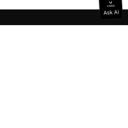
Documentation
Documentation
Vonage Business Cloud
Centre de contact Vonage
Références techniques
Documentation
SDK et outils
Communauté
Centre communautaire
L'équipe
Carrières
Bulletin d'information