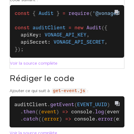
const
 { 
Audit
 } 
=
 require
(
'@vonage/audi
const
 auditClient
 =
 new
 Audit
({
  apiKey: 
VONAGE_API_KEY
,
  apiSecret: 
VONAGE_API_SECRET
,
});
Voir la source complète
Rédiger le code
Ajouter ce qui suit à
:
get-event.js
auditClient
.
getEvent
(
EVENT_UUID
)
  .
then
((
event
) 
=>
 console
.
log
(
event
))
  .
catch
((
error
) 
=>
 console
.
error
(
error
)
Voir la source complète