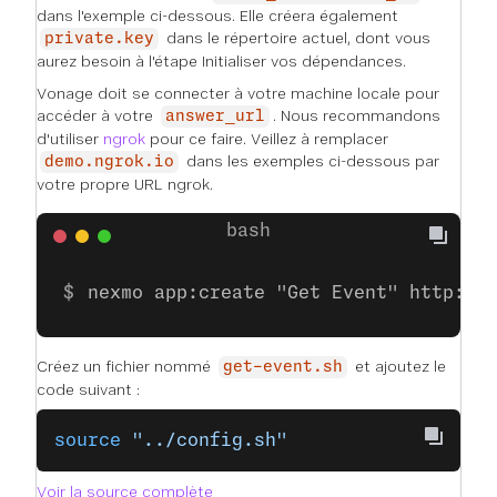
dans l'exemple ci-dessous. Elle créera également
dans le répertoire actuel, dont vous
private.key
aurez besoin à l'étape
Initialiser vos dépendances
.
Vonage doit se connecter à votre machine locale pour
accéder à votre
. Nous recommandons
answer_url
d'utiliser
ngrok
pour ce faire. Veillez à remplacer
dans les exemples ci-dessous par
demo.ngrok.io
votre propre URL ngrok.
nexmo app:create "Get Event" http://
Créez un fichier nommé
et ajoutez le
get-event.sh
code suivant :
source
 "../config.sh"
Voir la source complète