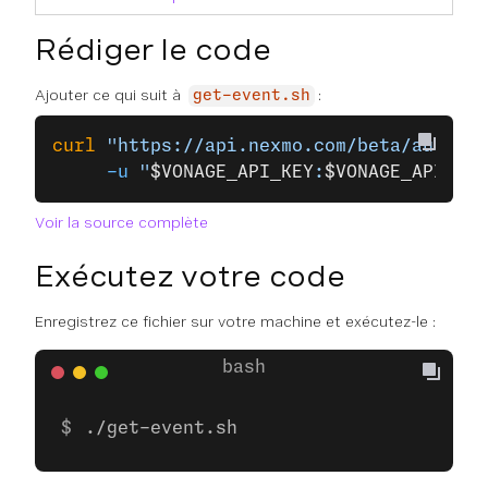
Rédiger le code
Ajouter ce qui suit à
:
get-event.sh
curl
 "https://api.nexmo.com/beta/audit/e
     -u
 "
$VONAGE_API_KEY
:
$VONAGE_API_SEC
Voir la source complète
Exécutez votre code
Enregistrez ce fichier sur votre machine et exécutez-le :
./get-event.sh