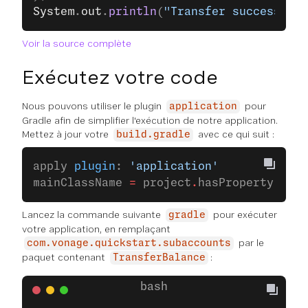
System
.
out
.
println
(
"Transfer successful:
Voir la source complète
Exécutez votre code
Nous pouvons utiliser le plugin
pour
application
Gradle afin de simplifier l'exécution de notre application.
Mettez à jour votre
avec ce qui suit :
build.gradle
apply 
plugin
: 
'application'
mainClassName 
=
 project
.
hasProperty(
'mai
Lancez la commande suivante
pour exécuter
gradle
votre application, en remplaçant
par le
com.vonage.quickstart.subaccounts
paquet contenant
:
TransferBalance