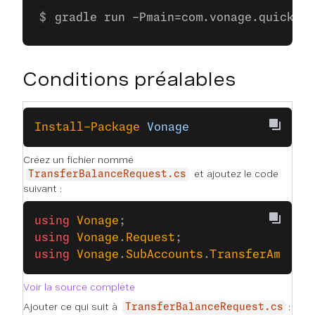
gradle run -Pmain=com.vonage.quicksta
Conditions préalables
Install-Package
 Vonage
Créez un fichier nommé
et ajoutez le code
TransferBalanceRequest.cs
suivant :
using
 Vonage
;
using
 Vonage
.
Request
;
using
 Vonage
.
SubAccounts
.
TransferAmount
Voir la source complète
Ajouter ce qui suit à
:
TransferBalanceRequest.cs