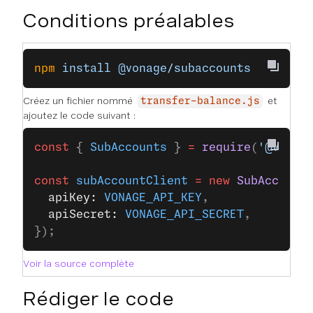
Conditions préalables
npm
 install
 @vonage/subaccounts
Créez un fichier nommé
et
transfer-balance.js
ajoutez le code suivant :
const
 { 
SubAccounts
 } 
=
 require
(
'@vonag
const
 subAccountClient
 =
 new
 SubAccount
  apiKey: 
VONAGE_API_KEY
,
  apiSecret: 
VONAGE_API_SECRET
,
});
Voir la source complète
Rédiger le code