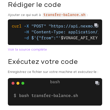
Rédiger le code
Ajouter ce qui suit à
:
transfer-balance.sh
curl
 -X
 "POST"
 "https://api.nexmo.com/ac
     -H
 "Content-Type: application/json"
     -d
 $'{"from":"'
$VONAGE_API_KEY
'", "
Voir la source complète
Exécutez votre code
Enregistrez ce fichier sur votre machine et exécutez-le :
bash transfer-balance.sh