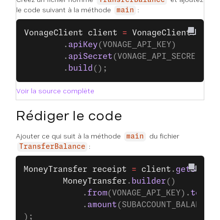
TransferBalance
le code suivant à la méthode
:
main
VonageClient
 client
 =
 VonageClient
.
buil
		.
apiKey
(VONAGE_API_KEY)
		.
apiSecret
(VONAGE_API_SECRET)
		.
build
();
Voir la source complète
Rédiger le code
Ajouter ce qui suit à la méthode
du fichier
main
:
TransferBalance
MoneyTransfer
 receipt
 =
 client
.
getSubacc
		MoneyTransfer
.
builder
()
			.
from
(VONAGE_API_KEY).
to
(SUB
			.
amount
(SUBACCOUNT_BALANCE_A
);