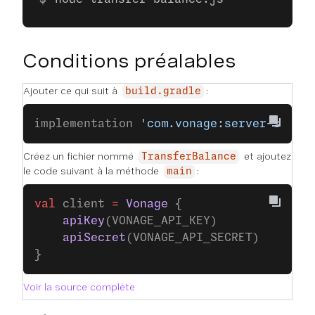
Conditions préalables
Ajouter ce qui suit à
:
build.gradle
implementation 
'com.vonage:server-sdk-k
Créez un fichier nommé
et ajoutez
TransferBalance
le code suivant à la méthode
:
main
val
 client 
=
 Vonage
 {
    apiKey
(VONAGE_API_KEY)
    apiSecret
(VONAGE_API_SECRET)
}
Voir la source complète