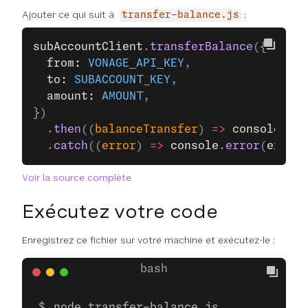
Ajouter ce qui suit à
:
transfer-balance.js
subAccountClient
.
transferBalance
({
  from: 
VONAGE_API_KEY
,
  to: 
SUBACCOUNT_KEY
,
  amount: 
AMOUNT
,
})
  .
then
((
balanceTransfer
) 
=>
 console
.
log
  .
catch
((
error
) 
=>
 console
.
error
(
error
)
Voir la source complète
Exécutez votre code
Enregistrez ce fichier sur votre machine et exécutez-le :
node transfer-balance.js