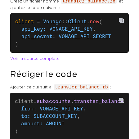
Créez un fichier nommé
et
transfer-balance.rb
ajoutez le code suivant :
client
 = 
Vonage
::
Client
.
new
(
  api_key:
 VONAGE_API_KEY
,
  api_secret:
 VONAGE_API_SECRET
)
Voir la source complète
Rédiger le code
Ajouter ce qui suit à
:
transfer-balance.rb
client.
subaccounts
.
transfer_balance
(
  from:
 VONAGE_API_KEY
,
  to:
 SUBACCOUNT_KEY
,
  amount:
 AMOUNT
)