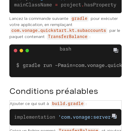
mainClassName 
=
 project
.
hasProperty(
'mai
Lancez la commande suivante
pour exécuter
gradle
votre application, en remplaçant
par le
com.vonage.quickstart.kt.subaccounts
paquet contenant
:
TransferBalance
gradle run -Pmain=com.vonage.quicksta
Conditions préalables
Ajouter ce qui suit à
:
build.gradle
implementation 
'com.vonage:server-sdk:9
Créez un fichier nommé
et ajoutez