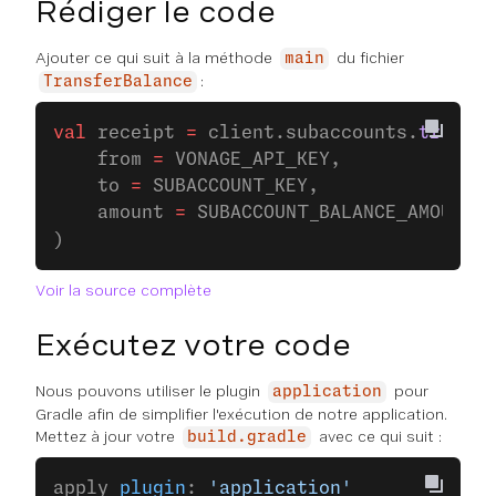
Rédiger le code
Ajouter ce qui suit à la méthode
du fichier
main
:
TransferBalance
val
 receipt 
=
 client.subaccounts.
transfe
    from 
=
 VONAGE_API_KEY,
    to 
=
 SUBACCOUNT_KEY,
    amount 
=
 SUBACCOUNT_BALANCE_AMOUNT
)
Voir la source complète
Exécutez votre code
Nous pouvons utiliser le plugin
pour
application
Gradle afin de simplifier l'exécution de notre application.
Mettez à jour votre
avec ce qui suit :
build.gradle
apply 
plugin
: 
'application'