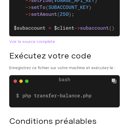
    ->
setFrom
(
VONAGE_API_KEY
)
    ->
setTo
(
SUBACCOUNT_KEY
)
    ->
setAmount
(
250
);
$subaccount
 =
 $client
->
subaccount
()
->
mak
Voir la source complète
Exécutez votre code
Enregistrez ce fichier sur votre machine et exécutez-le :
php transfer-balance.php
Conditions préalables