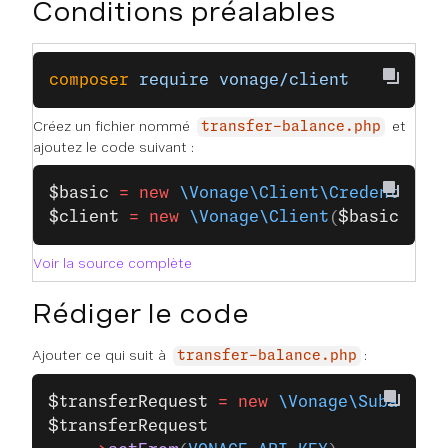
Conditions préalables
composer
 require
 vonage/client
Créez un fichier nommé
et
transfer-balance.php
ajoutez le code suivant :
$basic
 =
 new
 \Vonage\Client\Credentials
$client
 =
 new
 \Vonage\Client
(
$basic
);
Voir la source complète
Rédiger le code
Ajouter ce qui suit à
:
transfer-balance.php
$transferRequest
 =
 new
 \Vonage\Subaccoun
$transferRequest