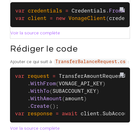
var
 credentials
 =
 Credentials
.
FromApiKe
var
 client
 =
 new
 VonageClient
(
credentia
Voir la source complète
Rédiger le code
Ajouter ce qui suit à
:
TransferBalanceRequest.cs
var
 request
 =
 TransferAmountRequest
.
Buil
    .
WithFrom
(
VONAGE_API_KEY
)
    .
WithTo
(
SUBACCOUNT_KEY
)
    .
WithAmount
(
amount
)
    .
Create
();
var
 response
 =
 await
 client
.
SubAccountsC
Voir la source complète