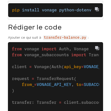
pip
 install
 vonage
 python-dotenv
Rédiger le code
Ajouter ce qui suit à
:
transfer-balance.py
from
 vonage 
import
 Auth, Vonage
from
 vonage_subaccounts 
import
 Transfer,
client 
=
 Vonage(Auth(
api_key
=
VONAGE_API_
request 
=
 TransferRequest(
    from_
=
VONAGE_API_KEY
, 
to
=
SUBACCOUNT_
)
transfer: Transfer 
=
 client.subaccounts.