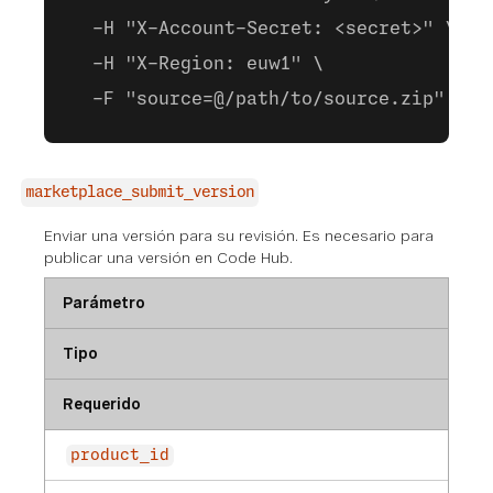
  -H "X-Account-Secret: <secret>" \
  -H "X-Region: euw1" \
  -F "source=@/path/to/source.zip"
marketplace_submit_version
Enviar una versión para su revisión. Es necesario para
publicar una versión en Code Hub.
Parámetro
Tipo
Requerido
product_id