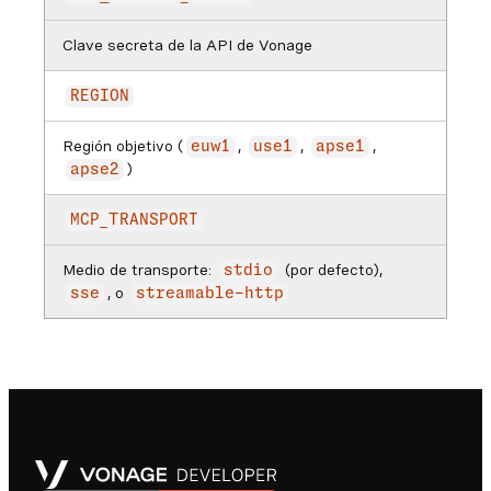
Clave secreta de la API de Vonage
REGION
Región objetivo (
,
,
,
euw1
use1
apse1
)
apse2
MCP_TRANSPORT
Medio de transporte:
(por defecto),
stdio
, o
sse
streamable-http