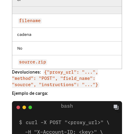
filename
cadena
No
source.zip
Devoluciones:
{"proxy_url": "...",
"method": "POST", "field_name":
"source", "instructions": "..."}
Ejemplo de carga:
curl -X POST "<proxy_url>" \
  -H "X-Account-ID: <key>" \