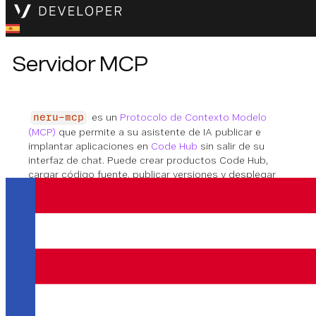
Servidor MCP
es un
Protocolo de Contexto Modelo
neru-mcp
(MCP)
que permite a su asistente de IA publicar e
implantar aplicaciones en
Code Hub
sin salir de su
interfaz de chat. Puede crear productos Code Hub,
cargar código fuente, publicar versiones y desplegar
instancias VCR en ejecución totalmente a través de
instrucciones en lenguaje natural.
Conectarse al servidor
alojado
se ejecuta en VCR y está disponible
neru-mcp
como punto final remoto: no requiere instalación local.