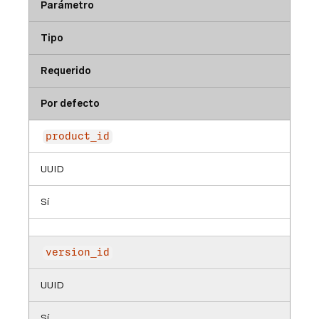
Parámetro
Tipo
Requerido
Por defecto
product_id
UUID
Sí
version_id
UUID
Sí