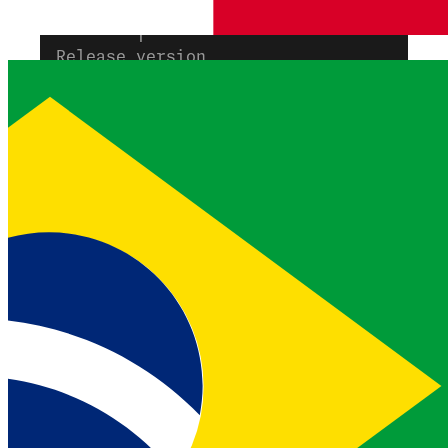
Submit version for review
        |
Release version
        |
Install as VCR instance
Herramientas Referencia
marketplace_create_product
Crear un nuevo producto en
Code Hub
.
Parámetro
Tipo
Requerido