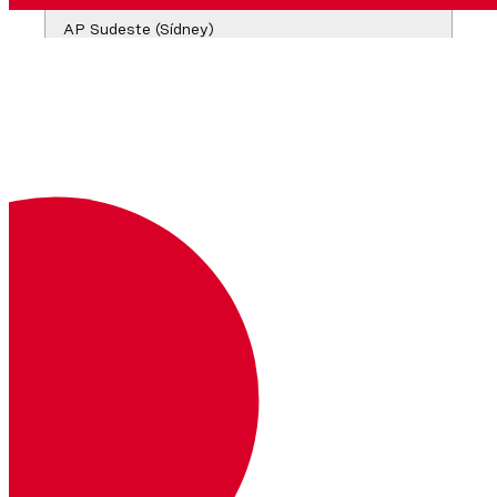
AP Sudeste (Sídney)
https://vcr-
mcp.apse2.runtime.vonage.cloud/mcp
Claude Desktop
Añadir a
:
claude_desktop_config.json
{
  "mcpServers"
: {
    "neru-mcp"
: {
      "type"
: 
"http"
,
      "url"
: 
"https://vcr-mcp.euw1.runt
      "headers"
: {
        "X-Account-ID"
: 
"<your-api-key>
        "X-Account-Secret"
: 
"<your-api-
        "X-Region"
: 
"euw1"