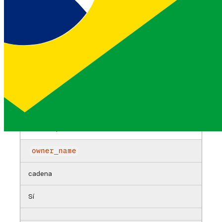
Por defecto
Descripción
name
cadena
Sí
Nombre para mostrar (máx. 200 caracteres)
owner_name
cadena
Sí