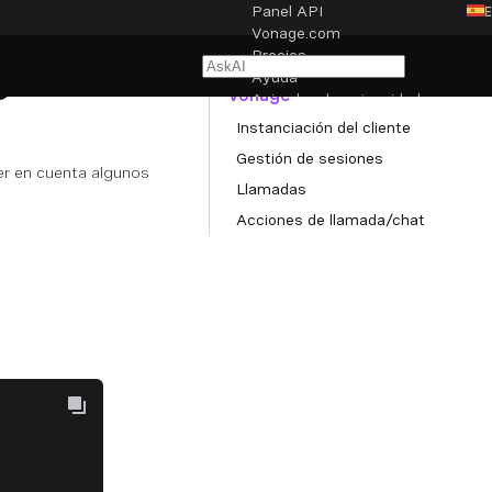
Panel API
Vonage.com
NAVEGACIÓN
Precios
e
Transición al Client SDK de
Ayuda
Vonage
Aviso legal y privacidad
Instanciación del cliente
Configuración de cookies
Gestión de sesiones
ner en cuenta algunos
Llamadas
Acciones de llamada/chat