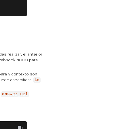
s realizar, el anterior
e webhook NCCO para
para y contexto son
uede especificar
to
answer_url