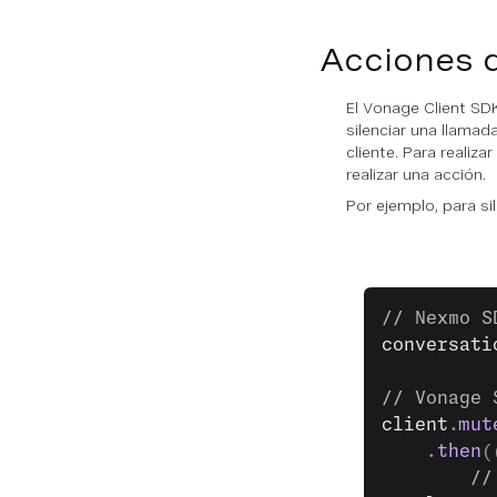
Acciones 
El Vonage Client SD
silenciar una llama
cliente. Para realiz
realizar una acción.
Por ejemplo, para si
// Nexmo S
conversati
// Vonage 
client
.
mut
    .
then
(
        //