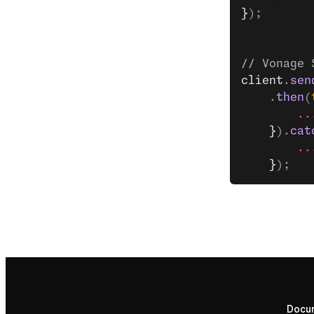
}
);
// Vonage 
client
.
sen
    .
then
(
        ..
    }
).
cat
        ..
    }
);
Docu