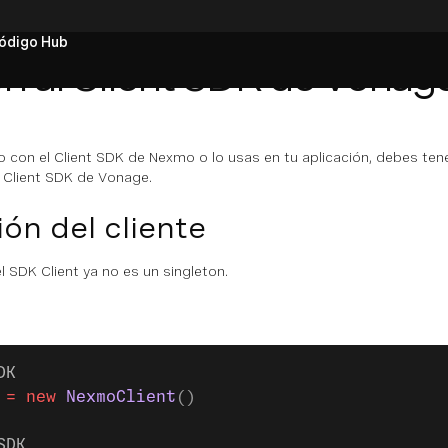
ódigo Hub
ón al Client SDK de Vonag
do con el Client SDK de Nexmo o lo usas en tu aplicación, debes te
l Client SDK de Vonage.
ión del cliente
l SDK Client ya no es un singleton.
DK
 =
 new
 NexmoClient
()
SDK