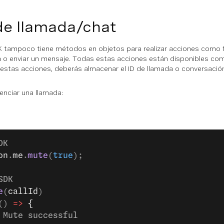
de llamada/chat
K tampoco tiene métodos en objetos para realizar acciones como fi
da o enviar un mensaje. Todas estas acciones están disponibles c
ar estas acciones, deberás almacenar el ID de llamada o conversaci
lenciar una llamada:
DK
on
.
me
.
mute
(
true
);
SDK
e
(
callId
)
() 
=>
 {
 Mute successful