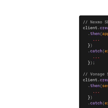
Configure su servidor backend
Gestión de sesiones
// Nexmo S
client
.
cre
Solución de problemas
  .
then
(
ap
    ...
Guía de transición
  }
)
  .
catch
(
e
DOCUMENTACIÓN DEL SDK
    ...
  }
);
Referencia del SDK de Android
// Vonage 
Referencia del SDK de iOS
client
.
cre
  .
then
(
se
Referencia del SDK de
    ...
JavaScript
  }
)
  .
catch
(
e