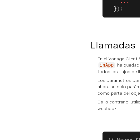
    ...
  }
);
Llamadas
En el Vonage Client 
ha quedado
inApp
todos los flujos de 
Los parámetros para
ahora un solo parám
como parte del obje
De lo contrario, uti
webhook.