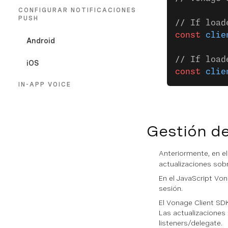
CONFIGURAR NOTIFICACIONES
PUSH
// If load
const
 clie
Android
// If load
iOS
const
 clie
IN-APP VOICE
Visión general
Gestión d
Guías
Cambiar la salida de audio de la llamada
Cambiar la entrada de audio de la llamada
IN-APP MESSAGING
Anteriormente, en e
actualizaciones sobr
Visión general
En el JavaScript Von
sesión.
Guías
El Vonage Client SDK 
Las actualizaciones 
Tutoriales
listeners/delegate.