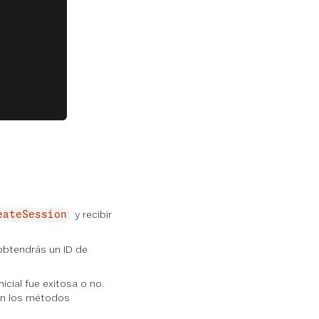
y recibir
eateSession
 obtendrás un ID de
icial fue exitosa o no.
 en los métodos