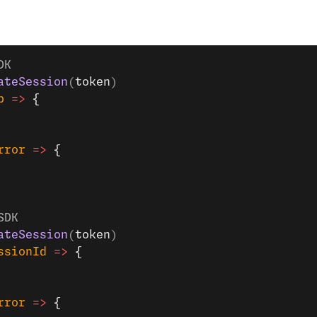
DK
ateSession
(
token
)
p
 =>
 {
rror
 =>
 {
SDK
ateSession
(
token
)
ssionId
 =>
 {
rror
 =>
 {