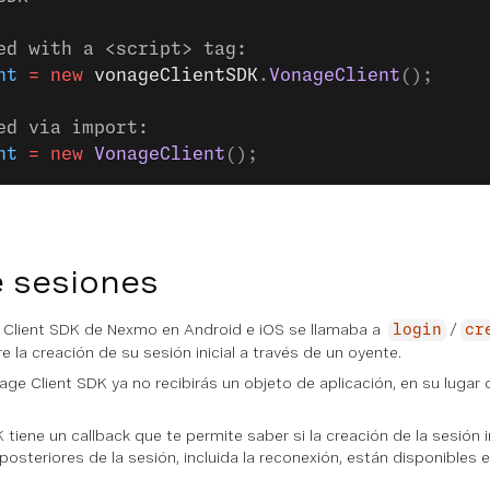
ed with a <script> tag:
nt
 =
 new
 vonageClientSDK
.
VonageClient
();
ed via import:
nt
 =
 new
 VonageClient
();
e sesiones
l Client SDK de Nexmo en Android e iOS se llamaba a
/
login
cr
e la creación de su sesión inicial a través de un oyente.
age Client SDK ya no recibirás un objeto de aplicación, en su lugar
tiene un callback que te permite saber si la creación de la sesión in
posteriores de la sesión, incluida la reconexión, están disponibles