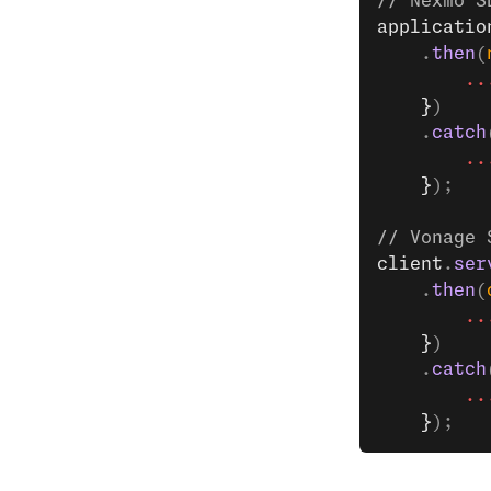
// Nexmo S
applicatio
    .
then
(
        ..
    }
)
    .
catch
        ..
    }
);
// Vonage 
client
.
ser
    .
then
(
        ..
    }
)
    .
catch
        ..
    }
);