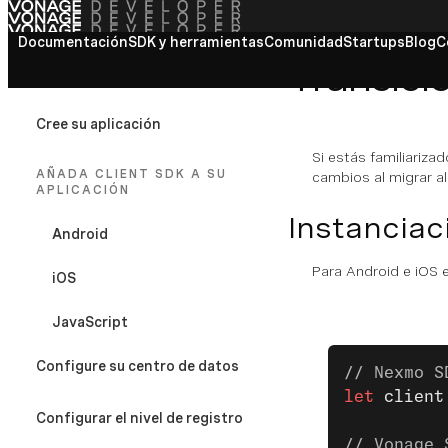
Documentación
Ver todos los documentos
SDK y herramientas
Comunidad
Startups
Blog
C
Transici
VONAGE-CLIENT-SDK
Cree su aplicación
Si estás familiariza
AÑADA CLIENT SDK A SU
cambios al migrar a
APLICACIÓN
Instanciac
Android
Para Android e iOS e
iOS
JavaScript
Configure su centro de datos
// Nexmo S
let
 client
Configurar el nivel de registro
// Vonage 