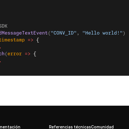
SDK
dMessageTextEvent
(
"CONV_ID"
, 
"Hello world!"
)
timestamp
 =>
 {
.
ch
(
error
 =>
 {
.
mentación
Referencias técnicas
Comunidad