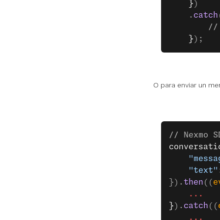
    }
)
    .
catch
        //
    }
);
O para enviar un me
// Nexmo S
conversati
    "messa
    "text"
}).
then
((
e
    ...
}
).
catch
((
    ...