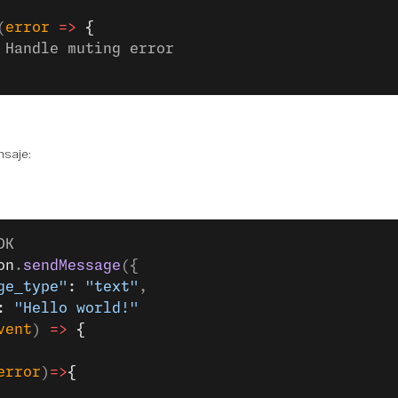
(
error
 =>
 {
 Handle muting error
nsaje:
DK
on
.
sendMessage
({
ge_type"
: 
"text"
,
: 
"Hello world!"
vent
) 
=>
 {
error
)
=>
{