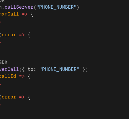
DK
n
.
callServer
(
"PHONE_NUMBER"
)
nxmCall
 =>
 {
.
(
error
 =>
 {
.
SDK
verCall
({ 
to: 
"PHONE_NUMBER"
 })
callId
 =>
 {
.
(
error
 =>
 {
.