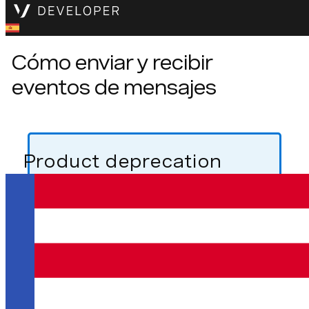
Cómo enviar y recibir
eventos de mensajes
Product deprecation
notice
Effective April 30th, 2026, Vonage In-App
Messaging will no longer be available. Access for
new users will be closed, and the service will be
discontinued for all existing users.
If you have any questions regarding this product’s
discontinuation, please contact your account
manager or our support team.