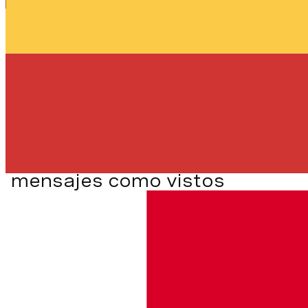
        case
 "message:custom"
:
            handleCustomMessage
(event
            break
;
    };
}
);
Marcar eventos de
mensajes como vistos
Una vez que haya recibido un Evento de Mensaje,
puede marcarlo como visto.
client
.
sendMessageSeenEvent
(
eventId
, 