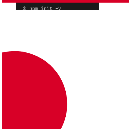
npm init -y
Instala el Client SDK utilizando
:
npm
npm install @vonage/client-sdk -s
Importe el Client SDK a
su código
Si tu aplicación utiliza la sintaxis de
módulos de ES6, puedes importar el
módulo del cliente al principio del código
de tu aplicación: