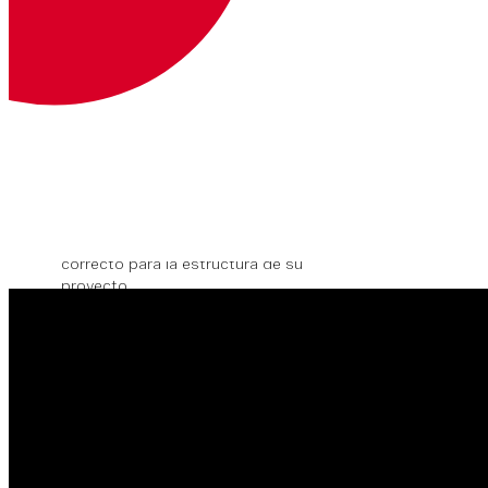
import
 { VonageClient }
 from
 "@vonage
Si su aplicación se ejecutará en una sola
página, puede cargar el módulo en su
HTML utilizando una etiqueta script:
<
script
 src
=
"./node_modules/@vonage/c
Asegúrate de comprobar que la ruta a
es
vonageClientSDK.min.js
correcto para la estructura de su
proyecto.
Cómo utilizar el Client SDK
en tu aplicación