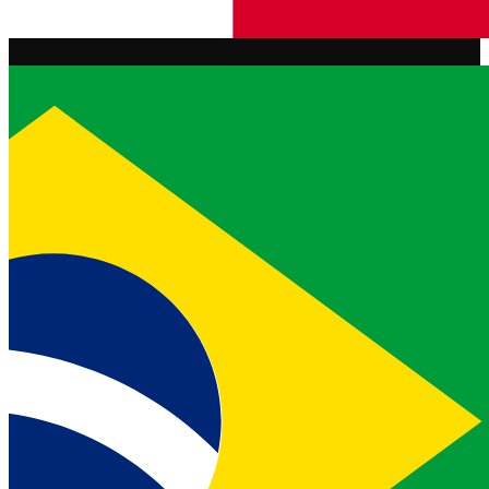
Estado de la API
Partially Degraded Service
Documentación
Documentación
Vonage Business Cloud
Centro de contacto de Vonage
Referencias técnicas
Documentación
SDK y herramientas
Comunidad
Centro comunitario
Equipo
Carreras profesionales
Boletín