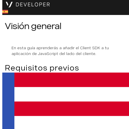
Visión general
En esta guía aprenderás a añadir el Client SDK a tu
aplicación de JavaScript del lado del cliente.
Requisitos previos
El Client SDK requiere
Node.js
y
MNP
.
Para añadir el Client SDK a
su proyecto
Navegue hasta su aplicación