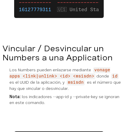
-----------
  ------------------
  -----
16127779311
  🇺🇸 United States    Mob
Vincular / Desvincular un
Numbers a una Application
Los Numbers pueden enlazarse mediante
vonage
donde
apps <link|unlink> <id> <msisdn>
id
es el UUID de la aplicación, y
es el número que
msisdn
hay que vincular o desvincular.
Nota:
los indicadores --app-id y --private-key se ignoran
en este comando.