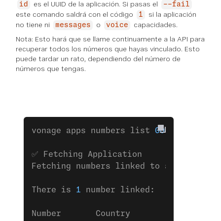
es el UUID de la aplicación. Si pasas el
id
--fail
este comando saldrá con el código
si la aplicación
1
no tiene ni
o
capacidades.
messages
voice
Nota: Esto hará que se llame continuamente a la API para
recuperar todos los números que hayas vinculado. Esto
puede tardar un rato, dependiendo del número de
números que tengas.
vonage apps numbers list 
00000000
-
0000
✅ Fetching Application
Fetching numbers linked to application
There is 
1
 number linked:
Number       Country             Type 