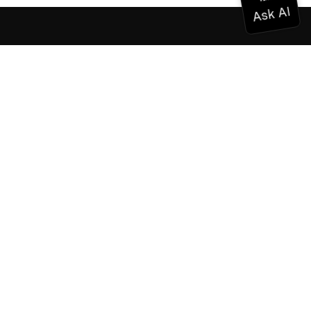
Documentación
Documentación
Vonage Business Cloud
Centro de contacto de Vonage
Referencias técnicas
Documentación
SDK y herramientas
Comunidad
Centro comunitario
Equipo
Carreras profesionales
Boletín