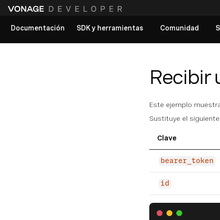
Documentación
SDK y herramientas
Comunidad
S
Ver todos los documentos
Recibir
Este ejemplo muestra
Sustituye el siguient
Clave
bearer_token
id