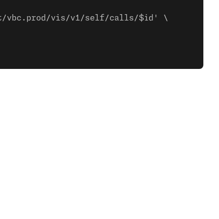
t/vbc.prod/vis/v1/self/calls/$id' \