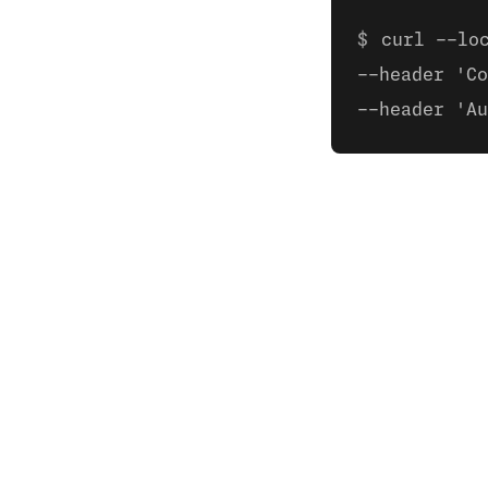
curl --lo
--header 'Co
--header 'Au