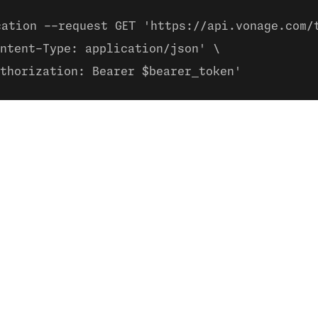
cation --request GET 'https://api.vonage.com/
ntent-Type: application/json' \
thorization: Bearer $bearer_token'