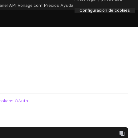
anel API
Vonage.com
Precios
Ayuda
Configuración de cookies
 tokens OAuth