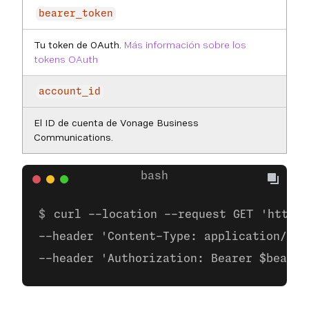
bearer_token
Tu token de OAuth.
Más información sobre los
tokens OAuth
account_id
El ID de cuenta de Vonage Business
Communications.
curl --location --request GET 'https:
--header 'Content-Type: application/jso
--header 'Authorization: Bearer $bearer