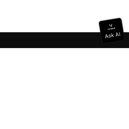
Documentación
Documentación
Vonage Business Cloud
Centro de contacto de Vonage
Referencias técnicas
Documentación
SDK y herramientas
Comunidad