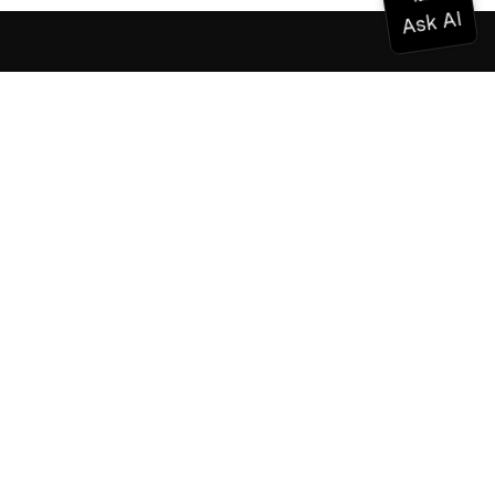
Documentación
Documentación
Vonage Business Cloud
Centro de contacto de Vonage
Referencias técnicas
Documentación
SDK y herramientas
Comunidad
Centro comunitario
Equipo
Carreras profesionales
Boletín