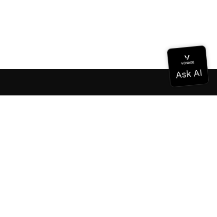
Documentación
Documentación
Vonage Business Cloud
Centro de contacto de Vonage
Referencias técnicas
Documentación
SDK y herramientas