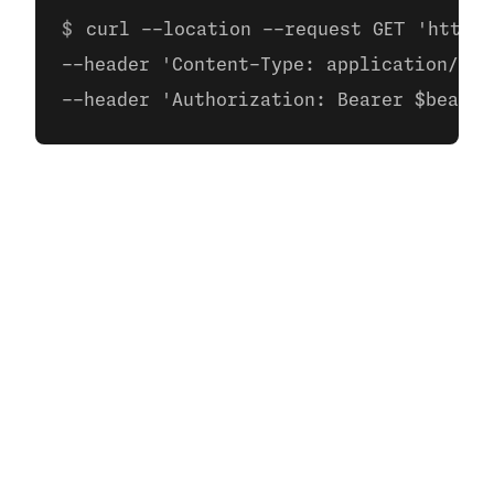
curl --location --request GET 'https:
--header 'Content-Type: application/jso
--header 'Authorization: Bearer $bearer