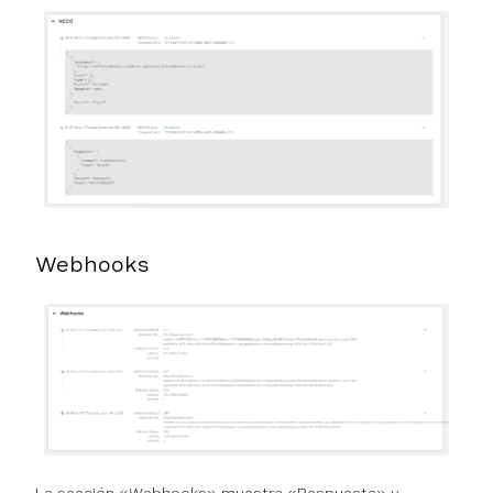
Webhooks
La sección «Webhooks» muestra «Respuesta» y