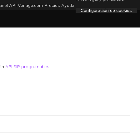
anel API
Vonage.com
Precios
Ayuda
Configuración de cookies
ión
API SIP programable
.