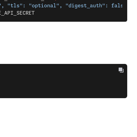
", "tls": "optional", "digest_auth": false}'
 
E_API_SECRET