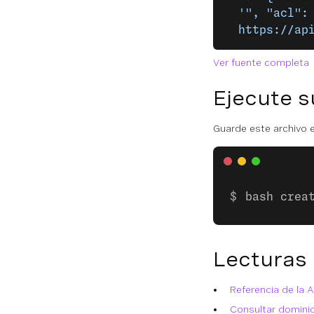
  '", "acl":
  https://ap
Ver fuente completa
Ejecute s
Guarde este archivo e
bash crea
Lecturas
Referencia de la A
Consultar domini