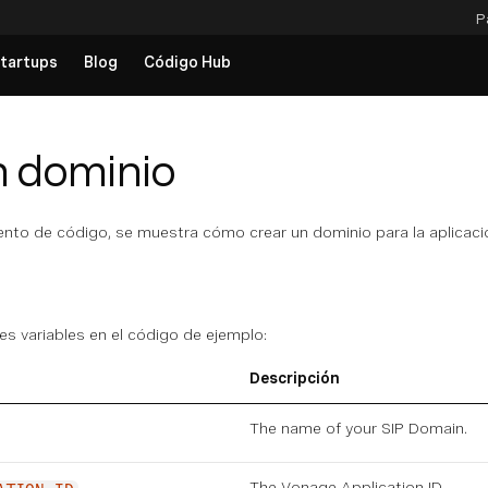
P
tartups
Blog
Código Hub
n dominio
mento de código, se muestra cómo crear un dominio para la aplicac
tes variables en el código de ejemplo:
Descripción
The name of your
SIP Domain
.
The Vonage Application ID.