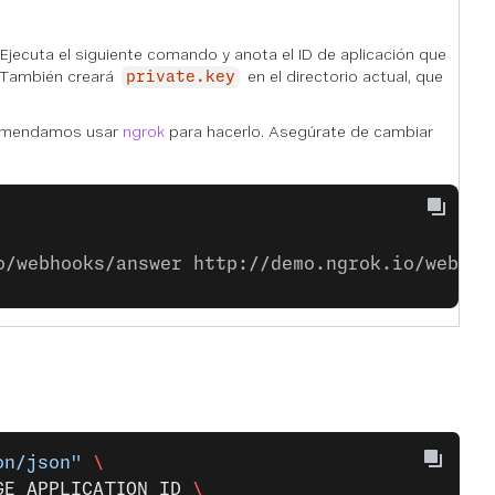
 Ejecuta el siguiente comando y anota el ID de aplicación que
. También creará
en el directorio actual, que
private.key
omendamos usar
ngrok
para hacerlo. Asegúrate de cambiar
o/webhooks/answer http://demo.ngrok.io/webhoo
on/json"
 \
GE_APPLICATION_ID
 \