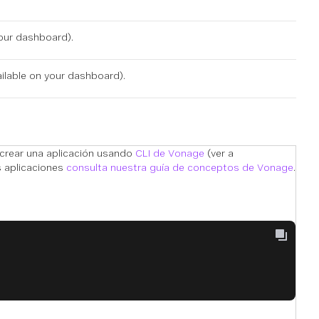
our dashboard
).
ailable on
your dashboard
).
 crear una aplicación usando
CLI de Vonage
(ver a
s aplicaciones
consulta nuestra guía de conceptos de Vonage
.