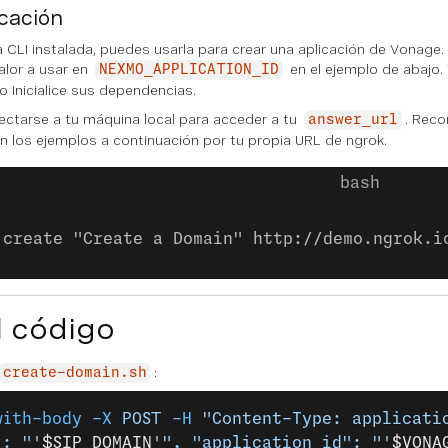
icación
 CLI instalada, puedes usarla para crear una aplicación de Vonage.
valor a usar en
en el ejemplo de abajo
NEXMO_APPLICATION_ID
so
Inicialice sus dependencias
.
ctarse a tu máquina local para acceder a tu
. Rec
answer_url
n los ejemplos a continuación por tu propia URL de ngrok.
:create "Create a Domain" http://demo.ngrok.i
l código
:
create-domain.sh
with-body
 -X
 POST
 -H
 "Content-Type: applicati
": "'
$SIP_DOMAIN
'", "application_id": "'
$VONA