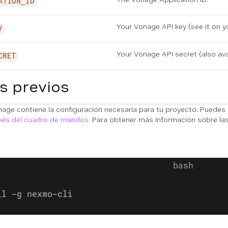
ATION_ID
Your Vonage API key (see it on
y
Y
Your Vonage API secret (also av
CRET
s previos
nage contiene la configuración necesaria para tu proyecto. Puedes
avés del cuadro de mandos
. Para obtener más información sobre la
ll -g nexmo-cli