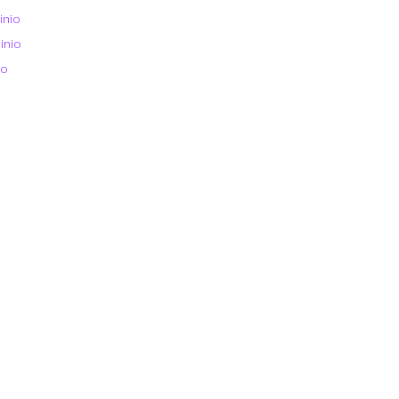
inio
inio
io