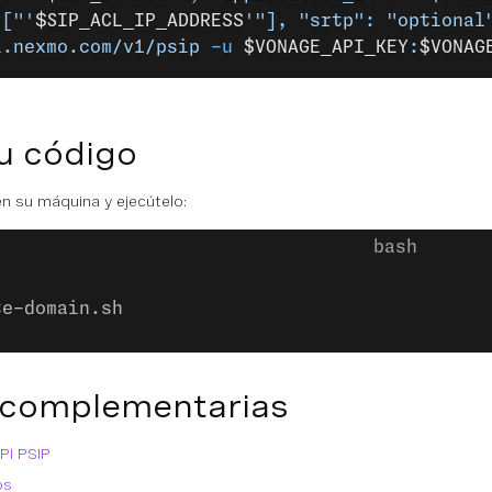
 ["'
$SIP_ACL_IP_ADDRESS
'"], "srtp": "optional
i.nexmo.com/v1/psip
 -u
 $VONAGE_API_KEY
:
$VONAG
u código
n su máquina y ejecútelo:
te-domain.sh
 complementarias
PI PSIP
os