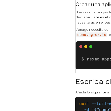
Crear una apl
Una vez que tengas la
devuelve. Este es el 
necesitarás en el pa
Vonage necesita cone
e
demo.ngrok.io
nexmo app
Escriba e
Añada lo siguiente a
curl
 --fail-
  -d
 '{"name