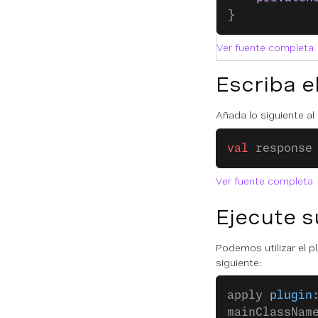
}
Ver fuente completa
Escriba e
Añada lo siguiente a
val
 response
Ver fuente completa
Ejecute s
Podemos utilizar el p
siguiente:
apply 
plugin
mainClassNam