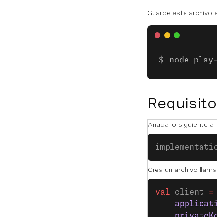
Guarde este archivo e
node play
Requisito
Añada lo siguiente a
implementati
Crea un archivo llam
val
 client 
=
    applicat
    privateK