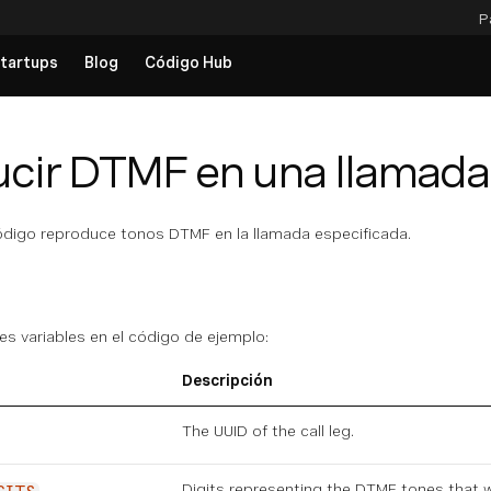
P
tartups
Blog
Código Hub
cir DTMF en una llamada
digo reproduce tonos DTMF en la llamada especificada.
tes variables en el código de ejemplo:
Descripción
The UUID of the call leg.
Digits representing the DTMF tones that wil