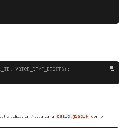
L_ID, VOICE_DTMF_DIGITS);
estra aplicación. Actualiza tu
con lo
build.gradle