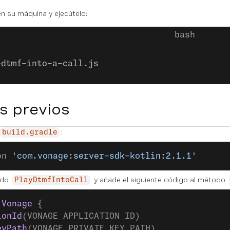
n su máquina y ejecútelo:
-dtmf-into-a-call.js
s previos
:
build.gradle
on 
'com.vonage:server-sdk-kotlin:2.1.1'
ado
y añade el siguiente código al método
PlayDtmfIntoCall
 Vonage
 {
ionId
(VONAGE_APPLICATION_ID)
eyPath
(VONAGE_PRIVATE_KEY_PATH)