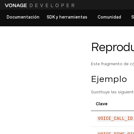
Documentación
SDK y herramientas
Comunidad
S
Ver todos los documentos
Reprodu
Este fragmento de có
Ejemplo
Sustituye las siguien
Clave
VOICE_CALL_ID