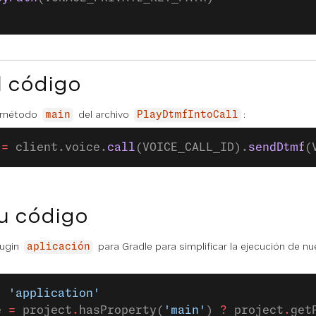
l código
l método
del archivo
:
main
PlayDtmfIntoCall
 
=
 client.voice.
call
(VOICE_CALL_ID).
sendDtmf
(
u código
lugin
para Gradle para simplificar la ejecución de nu
aplicación
: 
'application'
e 
=
 project
.
hasProperty(
'main'
) 
?
 project
.
get