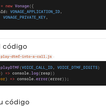
 =
 new
 Vonage
({
nId: 
VONAGE_APPLICATION_ID
,
: 
VONAGE_PRIVATE_KEY
,
l código
:
play-dtmf-into-a-call.js
.
playDTMF
(
VOICE_CALL_ID
, 
VOICE_DTMF_DIGITS
)
p
) 
=>
 console
.
log
(
resp
))
ror
) 
=>
 console
.
error
(
error
));
u código