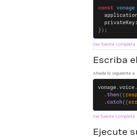
const
 vonage
  applicatio
  privateKey
});
Ver fuente completa
Escriba e
Añada lo siguiente a
vonage
.
voice
  .
then
((
res
  .
catch
((
er
Ver fuente completa
Ejecute s