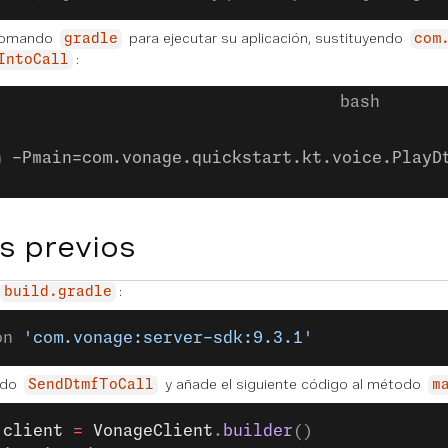
 comando
para ejecutar su aplicación, sustituyendo
gradle
com
:
IntoCall
n -Pmain=com.vonage.quickstart.kt.voice.PlayD
s previos
:
build.gradle
on 
'com.vonage:server-sdk:9.3.1'
ado
y añade el siguiente código al método
SendDtmfToCall
m
 client
 =
 VonageClient
.
builder
()