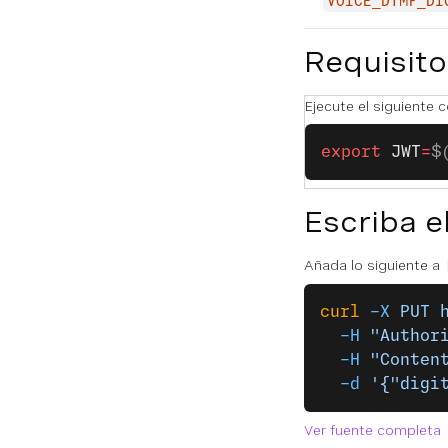
VOICE_DTMF_DI
Requisito
Ejecute el siguiente 
export
 JWT
=
$
Escriba e
Añada lo siguiente a
curl
 -X
 PUT
 
  -H
 "Author
  -H
 "Conten
  -d
 '{"digi
Ver fuente completa