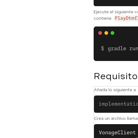
Ejecute el siguiente
contiene
PlayDtmf
gradle ru
Requisito
Añada lo siguiente a
implementati
Crea un archivo llam
VonageClient