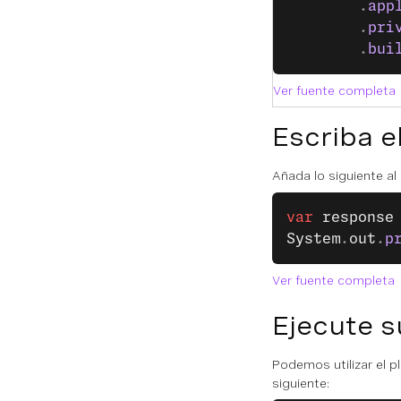
        .
app
        .
pri
        .
bui
Ver fuente completa
Escriba e
Añada lo siguiente a
var
 response
System
.
out
.
p
Ver fuente completa
Ejecute s
Podemos utilizar el p
siguiente: