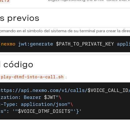
GITS
s previos
comando en el símbolo del sistema de su terminal para crear la dir
(
nexmo
 jwt:generate
 $PATH_TO_PRIVATE_KEY
 appl
l código
:
play-dtmf-into-a-call.sh
https://api.nexmo.com/v1/calls/
$VOICE_CALL_ID
ization: Bearer 
$JWT
"
\
t-Type: application/json"
\
ts": '"
$VOICE_DTMF_DIGITS
"'}'