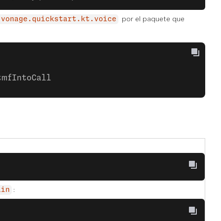
por el paquete que
.vonage.quickstart.kt.voice
tmfIntoCall
:
ain