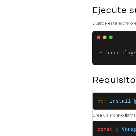
Ejecute s
Guarde este archivo e
bash play
Requisito
npm
 install
 
Crea un archivo llam
const
 { 
Vona