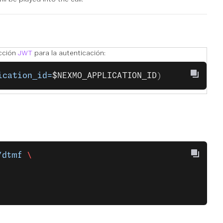
ección
JWT
para la autenticación:
ication_id=
$NEXMO_APPLICATION_ID
)
/dtmf
 \