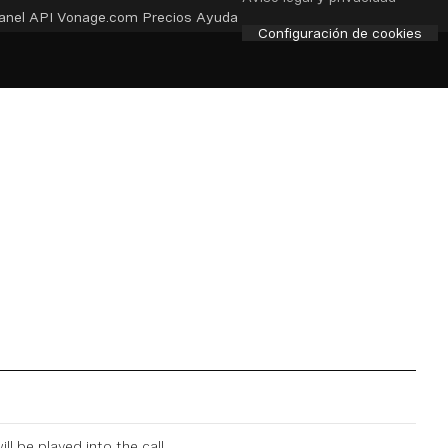
anel API
Vonage.com
Precios
Ayuda
Configuración de cookies
l be played into the call.