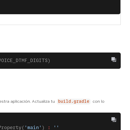
VOICE_DTMF_DIGITS)
estra aplicación. Actualiza tu
con lo
build.gradle
Property(
'main'
) 
:
 ''