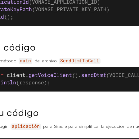
licationId
(VONAGE_APPLICATION_ID)
vateKeyPath
(VONAGE_PRIVATE_KEY_PATH)
ld
();
l código
l método
del archivo
:
main
SendDtmfToCall
 =
 client
.
getVoiceClient
().
sendDtmf
(VOICE_CAL
rintln
(response);
u código
lugin
para Gradle para simplificar la ejecución de nu
aplicación