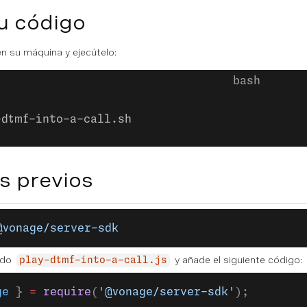
u código
n su máquina y ejecútelo:
-dtmf-into-a-call.sh
s previos
@vonage/server-sdk
ado
y añade el siguiente código:
play-dtmf-into-a-call.js
ge
 } 
=
 require
(
'@vonage/server-sdk'
);