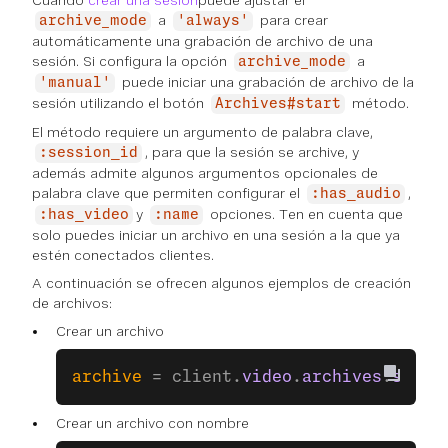
Cuando
crear una sesión
puede ajustar el
a
para crear
archive_mode
'always'
automáticamente una grabación de archivo de una
sesión. Si configura la opción
a
archive_mode
puede iniciar una grabación de archivo de la
'manual'
sesión utilizando el botón
método.
Archives#start
El método requiere un argumento de palabra clave,
, para que la sesión se archive, y
:session_id
además admite algunos argumentos opcionales de
palabra clave que permiten configurar el
,
:has_audio
y
opciones. Ten en cuenta que
:has_video
:name
solo puedes iniciar un archivo en una sesión a la que ya
estén conectados clientes.
A continuación se ofrecen algunos ejemplos de creación
de archivos:
Crear un archivo
archive
 = client.
video
.
archives
.
start
Crear un archivo con nombre