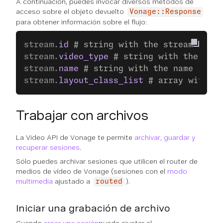
A continuación, puedes invocar diversos métodos de
acceso sobre el objeto devuelto
Vonage::Response
para obtener información sobre el flujo:
stream.
id
 # string with the stream ID
stream.
video_type
 # string with the vide
stream.
name
 # string with the name
stream.
layout_class_list
 # array with th
Trabajar con archivos
La Video API de Vonage te permite
archivar, guardar y
recuperar sesiones
.
Sólo puedes archivar sesiones que utilicen el router de
medios de vídeo de Vonage (sesiones con el
modo
multimedia
ajustado a
).
routed
Iniciar una grabación de archivo