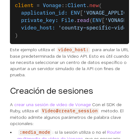
client
 = 
Vonage
::
Client
.
new
(
  application_id:
 ENV
[
'VONAGE_APPLICATIO
  private_key:
 File
.
read
(
ENV
[
'VONAGE_PRI
  video_host:
 'country-specific-video.ap
)
Este ejemplo utiliza el
para anular la URL
video_host:
base predeterminada de la Video API. Esto es útil cuando
se necesita seleccionar un centro de datos específico o
apuntar a un servidor simulado de la API con fines de
prueba.
Creación de sesiones
A
crear una sesión de video de Vonage
Con el SDK de
Ruby, utiliza el
método. El
Video#create_session
método admite algunos parámetros de palabra clave
opcionales:
: si la sesión utiliza o no el
Router
:media_mode
multimedia de vídeo de Vonage
, que es necesario