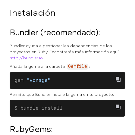
Instalación
Bundler (recomendado):
Bundler ayuda a gestionar las dependencias de los
proyectos en Ruby. Encontrarás más información aquí:
http://bundler.io
Añada la gema a la carpeta
:
Gemfile
gem 
"vonage"
Permite que Bundler instale la gema en tu proyecto.
$ bundle install
RubyGems: