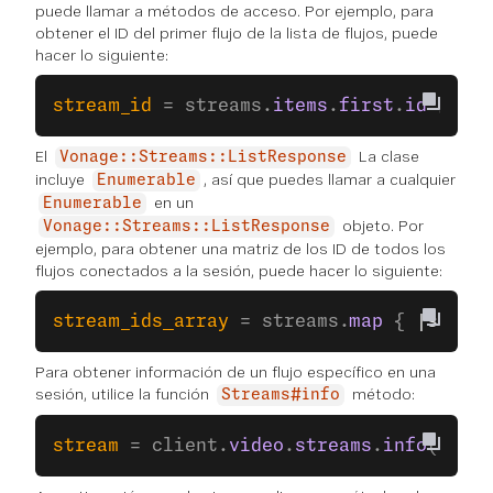
puede llamar a métodos de acceso. Por ejemplo, para
obtener el ID del primer flujo de la lista de flujos, puede
hacer lo siguiente:
stream_id
 = streams.
items
.
first
.
id
 # => 
El
La clase
Vonage::Streams::ListResponse
incluye
, así que puedes llamar a cualquier
Enumerable
en un
Enumerable
objeto. Por
Vonage::Streams::ListResponse
ejemplo, para obtener una matriz de los ID de todos los
flujos conectados a la sesión, puede hacer lo siguiente:
stream_ids_array
 = streams.
map
 { 
|stream
Para obtener información de un flujo específico en una
sesión, utilice la función
método:
Streams#info
stream
 = client.
video
.
streams
.
info
(
sessi