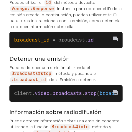
Puedes utilizar el
del método devuelto
id
instancia para obtener el ID de la
Vonage::Response
emisión creada. A continuación, puedes utilizar este ID
para otras interacciones con la emisión, como detenerla
u obtener información sobre ella.
broadcast_id
 = broadcast.
id
Detener una emisión
Puedes detener una emisión utilizando el
método y pasando el
Broadcasts#stop
de la Emisión a detener.
:broadcast_id
client.
video
.
broadcasts
.
stop
(
broadcast_i
Información sobre radiodifusión
Puede obtener información sobre una emisión concreta
utilizando la función
método y
Broadcast#info