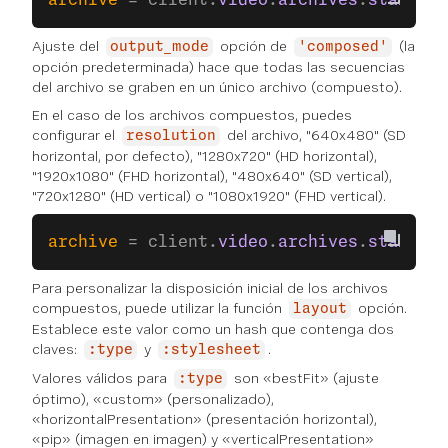
archive
 = client.
video
.
archives
.
start
(
se
Ajuste del
opción de
(la
output_mode
'composed'
opción predeterminada) hace que todas las secuencias
del archivo se graben en un único archivo (compuesto).
En el caso de los archivos compuestos, puedes
configurar el
del archivo, "640x480" (SD
resolution
horizontal, por defecto), "1280x720" (HD horizontal),
"1920x1080" (FHD horizontal), "480x640" (SD vertical),
"720x1280" (HD vertical) o "1080x1920" (FHD vertical).
archive
 = client.
video
.
archives
.
start
(
se
Para personalizar la disposición inicial de los archivos
compuestos, puede utilizar la función
opción.
layout
Establece este valor como un hash que contenga dos
claves:
y
.
:type
:stylesheet
Valores válidos para
son «bestFit» (ajuste
:type
óptimo), «custom» (personalizado),
«horizontalPresentation» (presentación horizontal),
«pip» (imagen en imagen) y «verticalPresentation»