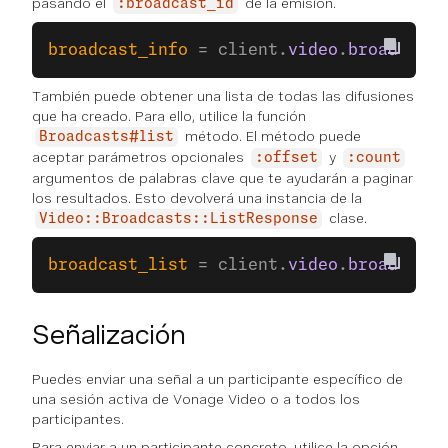
pasando el
de la emisión.
:broadcast_id
broadcast_info
 = client.
video
.
broadcasts
También puede obtener una lista de todas las difusiones
que ha creado. Para ello, utilice la función
método. El método puede
Broadcasts#list
aceptar parámetros opcionales
y
:offset
:count
argumentos de palabras clave que te ayudarán a paginar
los resultados. Esto devolverá una instancia de la
clase.
Video::Broadcasts::ListResponse
broadcast_list
 = client.
video
.
broadcasts
Señalización
Puedes enviar una señal a un participante específico de
una sesión activa de Vonage Video o a todos los
participantes.
Para enviar a un participante concreto, utilice la opción