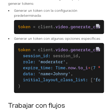
generar tokens:
Generar un token con la configuración
predeterminada:
token
 = client.
video
.
generate_client_
Generar un token con algunas opciones específicas
token
 = client.
video
.
generate_client_
  session_id:
 session_id,
  role:
 'moderator'
,
  expire_time:
 Time
.
now
.
to_i
+
(
7
 *
 24
 
  data:
 'name=Johnny'
,
  initial_layout_class_list:
 [
'focus'
)
Trabajar con flujos