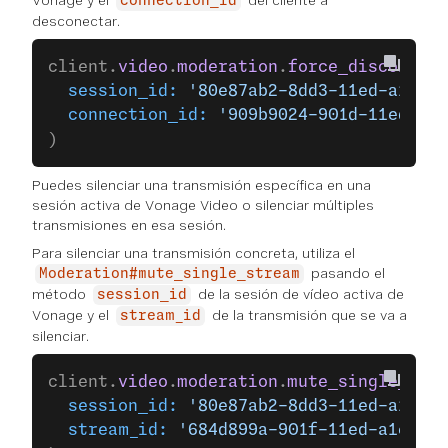
Vonage y el
del cliente a
connection_id
desconectar.
client.
video
.
moderation
.
force_disconnect
  session_id:
 '80e87ab2-8dd3-11ed-a1eb-0
  connection_id:
 '909b9024-901d-11ed-a1e
)
Puedes silenciar una transmisión específica en una
sesión activa de Vonage Video o silenciar múltiples
transmisiones en esa sesión.
Para silenciar una transmisión concreta, utiliza el
pasando el
Moderation#mute_single_stream
método
de la sesión de vídeo activa de
session_id
Vonage y el
de la transmisión que se va a
stream_id
silenciar.
client.
video
.
moderation
.
mute_single_stre
  session_id:
 '80e87ab2-8dd3-11ed-a1eb-0
  stream_id:
 '684d899a-901f-11ed-a1eb-02