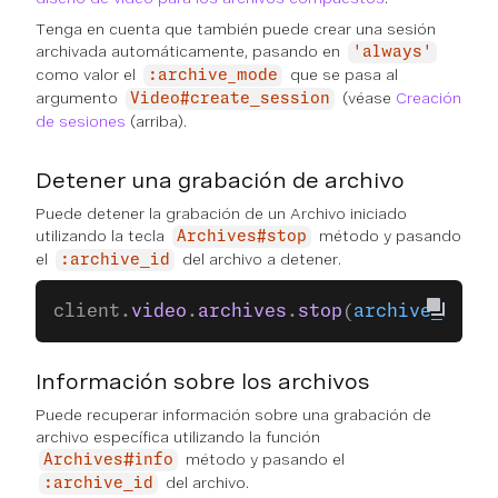
Tenga en cuenta que también puede crear una sesión
archivada automáticamente, pasando en
'always'
como valor el
que se pasa al
:archive_mode
argumento
(véase
Creación
Video#create_session
de sesiones
(arriba).
Detener una grabación de archivo
Puede detener la grabación de un Archivo iniciado
utilizando la tecla
método y pasando
Archives#stop
el
del archivo a detener.
:archive_id
client.
video
.
archives
.
stop
(
archive_id:
 a
Información sobre los archivos
Puede recuperar información sobre una grabación de
archivo específica utilizando la función
método y pasando el
Archives#info
del archivo.
:archive_id