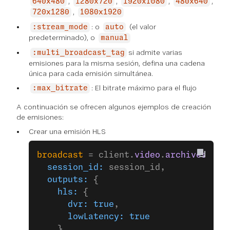
,
,
,
,
640x480
1280x720
1920x1080
480x640
,
720x1280
1080x1920
: o
(el valor
:stream_mode
auto
predeterminado), o
manual
si admite varias
:multi_broadcast_tag
emisiones para la misma sesión, defina una cadena
única para cada emisión simultánea.
: El bitrate máximo para el flujo
:max_bitrate
A continuación se ofrecen algunos ejemplos de creación
de emisiones:
Crear una emisión HLS
broadcast
 = client.
video
.
archives
.
sta
  session_id:
 session_id,
  outputs:
 {
    hls:
 {
      dvr:
 true
,
      lowLatency:
 true
    }