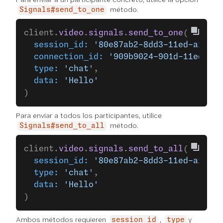
método.
Signals#send_to_one
client.
video
.
signals
.
send_to_one
(
  session_id:
 '80e87ab2-8dd3-11ed-a1eb-0
  connection_id:
 '909b9024-901d-11ed-a1e
  type:
 'chat'
,
  data:
 'Hello'
)
Para enviar a todos los participantes, utilice
método.
Signals#send_to_all
client.
video
.
signals
.
send_to_all
(
  session_id:
 '80e87ab2-8dd3-11ed-a1eb-0
  type:
 'chat'
,
  data:
 'Hello'
)
Ambos métodos requieren
,
y
session_id
type