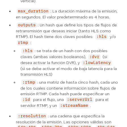
vertical).
: La duración máxima de la emisión,
max_duration
en segundos. El valor predeterminado es 4 horas.
: Un hash que define los tipos de flujos de
outputs
retransmisión que deseas iniciar (tanto HLS como
RTMP). El hash tiene dos claves posibles:
y/o
:hls
:
rtmp
: se trata de un hash con dos posibles
:hls
claves (ambas valores booleanos),
(si
:dvr
desea activar la función DVR), y
:lowLatency
(si se debe activar el modo de baja latencia para la
transmisión HLS)
: una matriz de hasta cinco hash, cada uno
:rtmp
de los cuales contiene información sobre flujos de
emisión RTMP. Cada hash puede especificar un
para el flujo, una
para el
:id
:serverUrl
servidor RTMP, y un
.
:streamName
: una cadena que especifica la
:resolution
resolución de la emisión. Las opciones válidas son