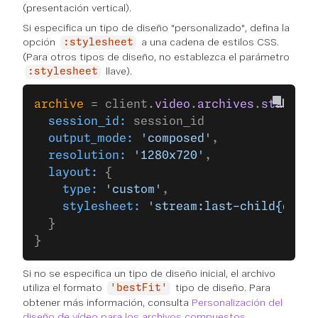
(presentación vertical).
Si especifica un tipo de diseño "personalizado", defina la
opción
a una cadena de estilos CSS.
:stylesheet
(Para otros tipos de diseño, no establezca el parámetro
llave).
:stylesheet
archive
 = client.
video
.
archives
.
start
(
  session_id:
 session_id
  output_mode:
 'composed'
,
  resolution:
 '1280x720'
,
  layout:
 {
    type:
 'custom'
,
    stylesheet:
 'stream:last-child{displ
  }
}
Si no se especifica un tipo de diseño inicial, el archivo
utiliza el formato
tipo de diseño. Para
'bestFit'
obtener más información, consulta
Personalización del
diseño de vídeo para los archivos compuestos
.