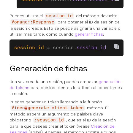
Puedes utilizar el
del método devuelto
session_id
para obtener el ID de sesión de
Vonage::Response
la sesión creada. Esto se puede asignar a una variable o
utilizar más tarde, como cuando
generar fichas
:
session_id
 = session.
session_id
Generación de fichas
Una vez creada una sesión, puedes empezar
generación
de tokens
para que los clientes lo utilicen al conectarse a
la sesión.
Puedes generar un token llamando a la función
método. El
Video#generate_client_token
método espera un argumento de palabra clave
obligatorio
, que es el ID de la sesión
:session_id
para la que deseas crear el token (véase
Creación de
sesiones
(arriba). Además, el método admite algunos