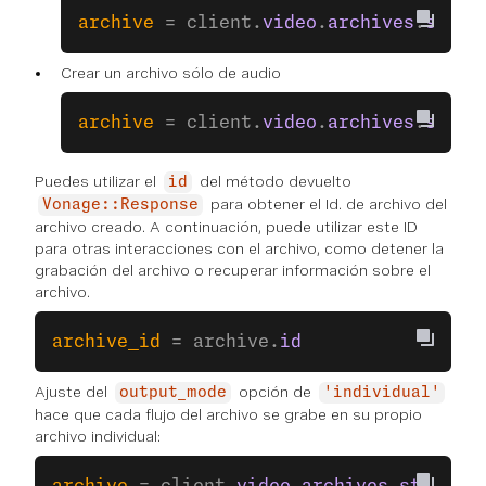
archive
 = client.
video
.
archives
.
start
Crear un archivo sólo de audio
archive
 = client.
video
.
archives
.
start
Puedes utilizar el
del método devuelto
id
para obtener el Id. de archivo del
Vonage::Response
archivo creado. A continuación, puede utilizar este ID
para otras interacciones con el archivo, como detener la
grabación del archivo o recuperar información sobre el
archivo.
archive_id
 = archive.
id
Ajuste del
opción de
output_mode
'individual'
hace que cada flujo del archivo se grabe en su propio
archivo individual: