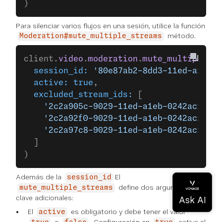
)
Para silenciar varios flujos en una sesión, utilice la función
método.
Moderation#mute_multiple_streams
client.
video
.
moderation
.
mute_multiple_st
  session_id:
 '80e87ab2-8dd3-11ed-a1eb-0
  active:
 true
,
  excluded_stream_ids:
 [
    '2c2a905c-9029-11ed-a1eb-0242ac12000
    '2c2a92f0-9029-11ed-a1eb-0242ac12000
    '2c2a97c8-9029-11ed-a1eb-0242ac12000
  ]
)
Además de la
El
session_id
define dos argumentos
mute_multiple_streams
clave adicionales:
El
es obligatorio y debe tener el valor
active