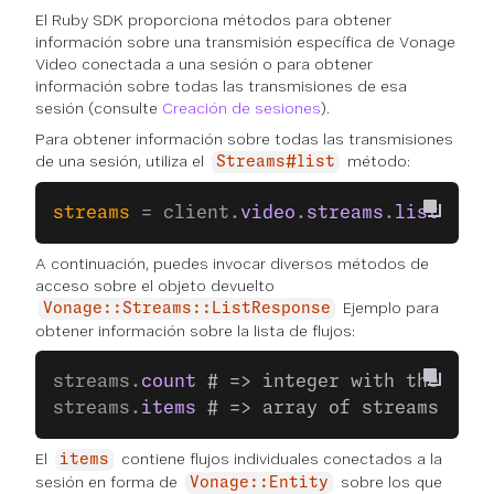
El Ruby SDK proporciona métodos para obtener
información sobre una transmisión específica de Vonage
Video conectada a una sesión o para obtener
información sobre todas las transmisiones de esa
sesión (consulte
Creación de sesiones
).
Para obtener información sobre todas las transmisiones
de una sesión, utiliza el
método:
Streams#list
streams
 = client.
video
.
streams
.
list
(
sess
A continuación, puedes invocar diversos métodos de
acceso sobre el objeto devuelto
Ejemplo para
Vonage::Streams::ListResponse
obtener información sobre la lista de flujos:
streams.
count
 # => integer with the numb
streams.
items
 # => array of streams conn
El
contiene flujos individuales conectados a la
items
sesión en forma de
sobre los que
Vonage::Entity