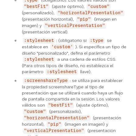
(obligatorio). Los valores válidos son
:type
(ajuste óptimo),
"bestFit"
"custom"
(personalizado),
"horizontalPresentation"
(presentación horizontal),
(imagen en
"pip"
imagen) y
"verticalPresentation"
(presentación vertical).
: (obligatorio si
se
:stylesheet
:type
establece en
). Si especifica un tipo de
'custom'
diseño "personalizado", defina el parámetro
a una cadena de estilos CSS.
:stylesheet
(Para otros tipos de diseño, no establezca el
parámetro
llave).
:stylesheet
: se utiliza para establecer
:screenshareType
la propiedad screenshareType al tipo de
presentación que se utilizará cuando haya un flujo
de pantalla compartida en la sesión. Los valores
válidos son
(ajuste óptimo),
"bestFit"
(personalizado),
"custom"
(presentación
"horizontalPresentation"
horizontal),
(imagen en imagen) y
"pip"
(presentación
"verticalPresentation"