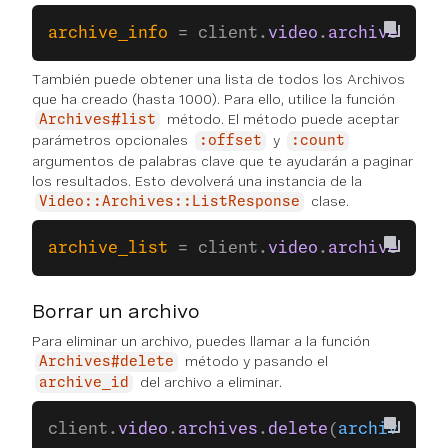
archive_info
 = client.
video
.
archives
.
inf
También puede obtener una lista de todos los Archivos
que ha creado (hasta 1000). Para ello, utilice la función
método. El método puede aceptar
Archives#list
parámetros opcionales
y
:offset
:count
argumentos de palabras clave que te ayudarán a paginar
los resultados. Esto devolverá una instancia de la
clase.
Video::Archives::ListResponse
archive_list
 = client.
video
.
archives
.
lis
Borrar un archivo
Para eliminar un archivo, puedes llamar a la función
método y pasando el
Archives#delete
del archivo a eliminar.
archive_id
client.
video
.
archives
.
delete
(
archive_id: