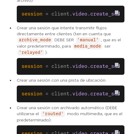
archivo):
session
 = client.
video
.
create_session
Crear una sesión que intente transmitir flujos
directamente entre clientes (ten en cuenta que
DEBE SER
, que es el
archive_mode
'manual'
valor predeterminado, para
ser
media_mode
):
'relayed'
session
 = client.
video
.
create_session
Crear una sesión con una pista de ubicación:
session
 = client.
video
.
create_session
Crear una sesión con archivado automático (DEBE
utilizarse el
modo multimedia, que es el
'routed'
predeterminado):
session
 = client.
video
.
create_session