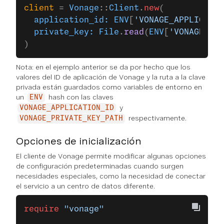
client
 = 
Vonage
::
Client
.
new
(
  application_id:
 ENV
[
'VONAGE_APPLICATIO
  private_key:
 File
.
read
(
ENV
[
'VONAGE_PRI
)
Nota: en el ejemplo anterior se da por hecho que los
valores del ID de aplicación de Vonage y la ruta a la clave
privada están guardados como variables de entorno en
un
hash con las claves
ENV
y
VONAGE_APPLICATION_ID
respectivamente.
VONAGE_PRIVATE_KEY_PATH
Opciones de inicialización
El cliente de Vonage permite modificar algunas opciones
de configuración predeterminadas cuando surgen
necesidades especiales, como la necesidad de conectar
el servicio a un centro de datos diferente.
require
 "vonage"