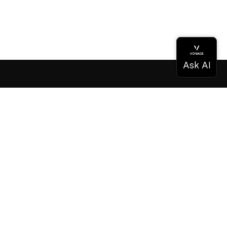
Documentación
Documentación
Vonage Business Cloud
Centro de contacto de Vonage
Referencias técnicas
Documentación
SDK y herramientas
Comunidad