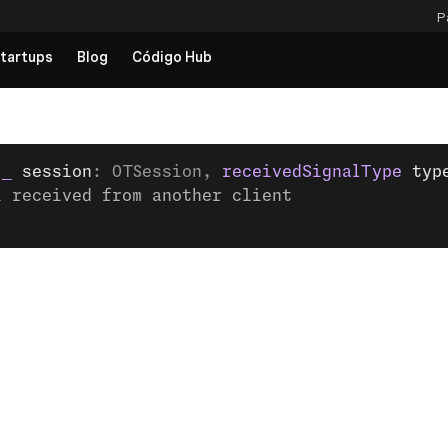
P
tartups
Blog
Código Hub
(
_
 session
: OTSession, 
receivedSignalType
 typ
l received from another client