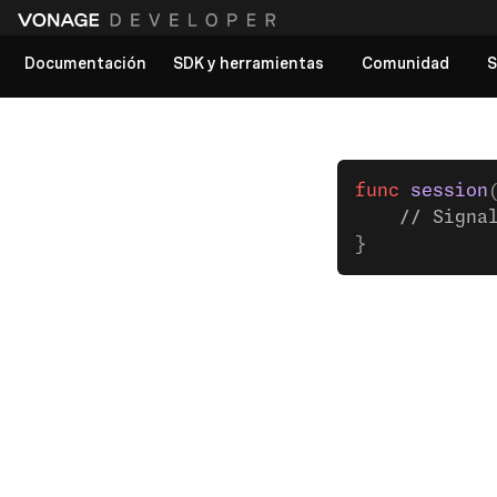
Documentación
SDK y herramientas
Comunidad
S
Ver todos los documentos
func
 session
    // Signa
}