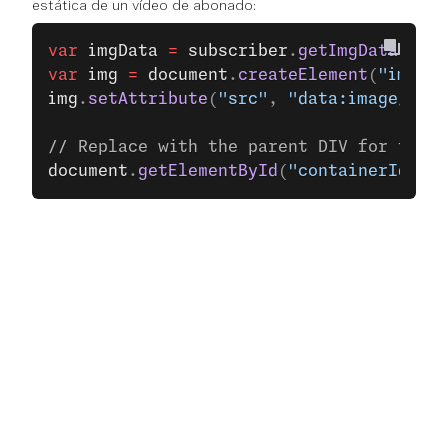
estática de un vídeo de abonado:
var
 imgData
 =
 subscriber
.
getImgData
();
var
 img
 =
 document
.
createElement
(
"img"
);
img
.
setAttribute
(
"src"
, 
"data:image/png;
// Replace with the parent DIV for the i
document
.
getElementById
(
"containerId"
).
a