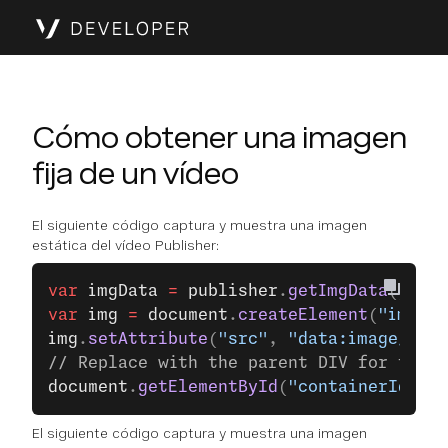
Cómo obtener una imagen
fija de un vídeo
El siguiente código captura y muestra una imagen
estática del vídeo Publisher:
var
 imgData
 =
 publisher
.
getImgData
();
var
 img
 =
 document
.
createElement
(
"img"
);
img
.
setAttribute
(
"src"
, 
"data:image/png;
// Replace with the parent DIV for the i
document
.
getElementById
(
"containerId"
).
a
El siguiente código captura y muestra una imagen