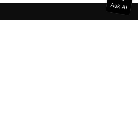
Documentación
Documentación
Vonage Business Cloud
Centro de contacto de Vonage
Referencias técnicas
Documentación
SDK y herramientas
Comunidad
Centro comunitario
Equipo
Carreras profesionales
Boletín