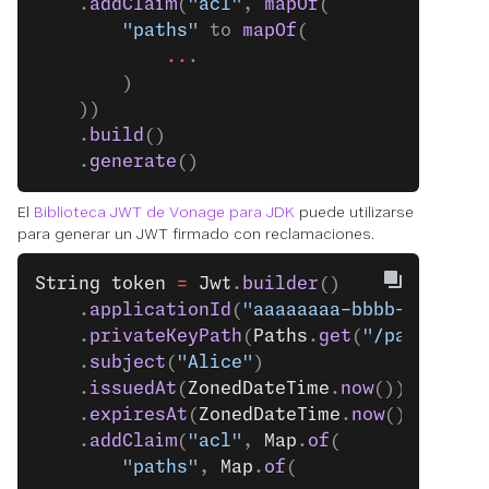
    .
addClaim
(
"acl"
, 
mapOf
(
        "paths"
 to 
mapOf
(
            ..
.
        )
    ))
    .
build
()
    .
generate
()
El
Biblioteca JWT de Vonage para JDK
puede utilizarse
para generar un JWT firmado con reclamaciones.
String
 token
 =
 Jwt
.
builder
()
    .
applicationId
(
"aaaaaaaa-bbbb-cccc-dd
    .
privateKeyPath
(
Paths
.
get
(
"/path/to/p
    .
subject
(
"Alice"
)
    .
issuedAt
(
ZonedDateTime
.
now
())
    .
expiresAt
(
ZonedDateTime
.
now
().
plusMi
    .
addClaim
(
"acl"
, 
Map
.
of
(
        "paths"
, 
Map
.
of
(