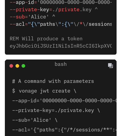
--
app
-
id
=
'00000000-0000-0000-0000-0000000
--private-
key
=
./
private
.key ^
--sub=
'Alice' ^
--
acl
=
"{\"
paths
\
":{\"
\/
*
\/
sessions
\/
**
\
":
REM Will produce a token
eyJhbGciOiJSUzI1NiIsInR5cCI6IkpXVCJ9.eyJh
# A command with parameters
vonage jwt create \
--app-id='00000000-0000-0000-0000-000000
--private-key=./private.key \
--sub='Alice' \
--acl='{"paths":{"/*/sessions/**":{}}}'