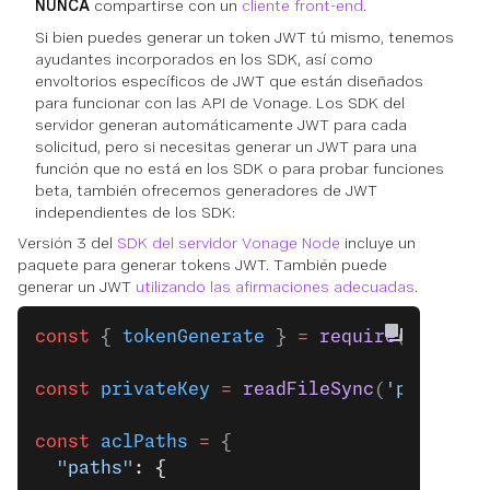
NUNCA
compartirse con un
cliente front-end
.
Si bien puedes generar un token JWT tú mismo, tenemos
ayudantes incorporados en los SDK, así como
envoltorios específicos de JWT que están diseñados
para funcionar con las API de Vonage. Los SDK del
servidor generan automáticamente JWT para cada
solicitud, pero si necesitas generar un JWT para una
función que no está en los SDK o para probar funciones
beta, también ofrecemos generadores de JWT
independientes de los SDK:
Versión 3 del
SDK del servidor Vonage Node
incluye un
paquete para generar tokens JWT. También puede
generar un JWT
utilizando las afirmaciones adecuadas
.
const
 { 
tokenGenerate
 } 
=
 require
(
'@vonag
const
 privateKey
 =
 readFileSync
(
'path/to/
const
 aclPaths
 =
 {
  "paths"
: {