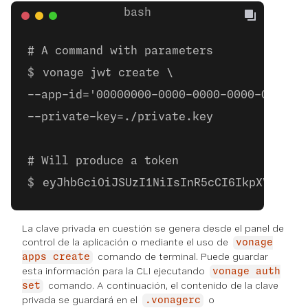
# A command with parameters
vonage jwt create \
--app-id='00000000-0000-0000-0000-000000
--private-key=./private.key
# Will produce a token
eyJhbGciOiJSUzI1NiIsInR5cCI6IkpXVCJ9.e
La clave privada en cuestión se genera desde el panel de
control de la aplicación o mediante el uso de
vonage
comando de terminal. Puede guardar
apps create
esta información para la CLI ejecutando
vonage auth
comando. A continuación, el contenido de la clave
set
privada se guardará en el
o
.vonagerc