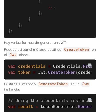
            {
                ..
.
            },
        }
    },
};
Hay varias formas de generar un JWT.
Puedes utilizar el método estático
en
CreateToken
el
clase:
Jwt
var
 credentials
 =
 Credentials
.
FromAppIdAn
var
 token
 =
 Jwt
.
CreateToken
(
credentials
.
A
O utilice el método
en un
GenerateToken
Jwt
instancia:
// Using the credentials instance
var
 result
 =
 tokenGenerator
.
GenerateToken