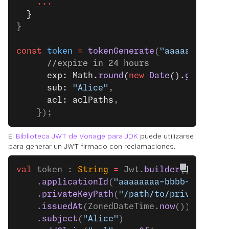
    ...
  }
}
const
 token
 =
 tokenGenerate
(
"aaaaaaaa-bbb
      //expire in 24 hours
      exp: Math.
round
(
new
 Date
().
getTime
(
      sub: 
"Alice"
,
      acl: aclPaths
,
    });
El
Biblioteca JWT de Vonage para JDK
puede utilizarse
para generar un JWT firmado con reclamaciones.
val
 token : 
String
 =
 Jwt.
builder
()
    .
applicationId
(
"aaaaaaaa-bbbb-cccc-dd
    .
privateKeyPath
(
"/path/to/private.key
    .
issuedAt
(ZonedDateTime.
now
())
    .
subject
(
"Alice"
)