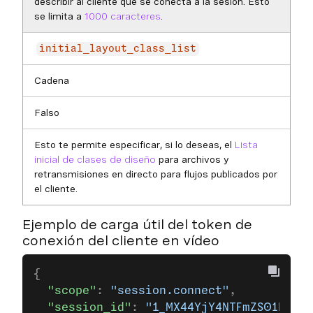
describir al cliente que se conecta a la sesión. Esto
se limita a
1000 caracteres
.
initial_layout_class_list
Cadena
Falso
Esto te permite especificar, si lo deseas, el
Lista
inicial de clases de diseño
para archivos y
retransmisiones en directo para flujos publicados por
el cliente.
Ejemplo de carga útil del token de
conexión del cliente en vídeo
{
  "scope"
: 
"session.connect"
,
  "session_id"
: 
"1_MX44YjY4NTFmZS01NjdjL