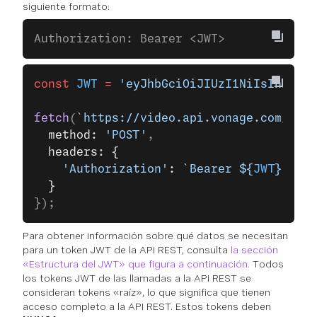
siguiente formato:
Authorization: Bearer <JWT>
const
 JWT
 =
 'eyJhbGciOiJIUzI1NiIsInR5cCI
fetch
(
`https://video.api.vonage.com/sess
  method: 
'POST'
,
  headers: {
    'Authorization'
: 
`Bearer ${
JWT
}`
  }
});
Para obtener información sobre qué datos se necesitan
para un token JWT de la API REST, consulta
la sección
«Estructura del JWT» que figura a continuación.
Todos
los tokens JWT de las llamadas a la API REST se
consideran tokens «raíz», lo que significa que tienen
acceso completo a la API REST. Estos tokens deben