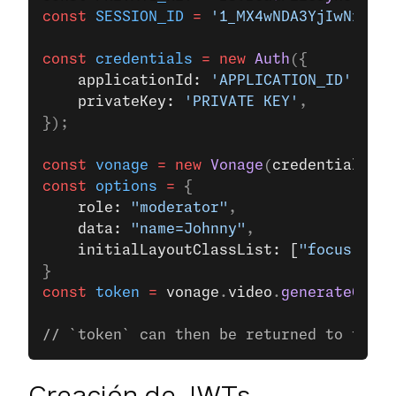
const
 SESSION_ID
 =
 '1_MX4wNDA3YjIwNi0yMT
const
 credentials
 =
 new
 Auth
({
    applicationId: 
'APPLICATION_ID'
,
    privateKey: 
'PRIVATE KEY'
,
});
const
 vonage
 =
 new
 Vonage
(
credentials
);
const
 options
 =
 {
    role: 
"moderator"
,
    data: 
"name=Johnny"
,
    initialLayoutClassList: [
"focus"
]
}
const
 token
 =
 vonage
.
video
.
generateClien
// `token` can then be returned to the c
Creación de JWTs