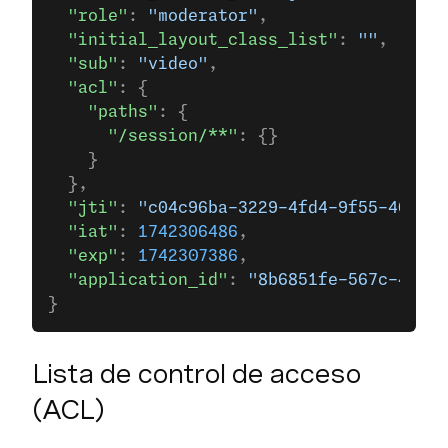
  "role"
: 
"moderator"
,
  "initial_layout_class_list"
: 
""
,
  "sub"
: 
"video"
,
  "acl"
: {
    "paths"
: {
      "/session/**"
: {}
    }
  },
  "jti"
: 
"c04c96ba-3229-4fd4-9f55-406b6a
  "iat"
: 
1742306486
,
  "exp"
: 
1742307386
,
  "application_id"
: 
"8b6851fe-567c-4e86-
}
Lista de control de acceso
(ACL)