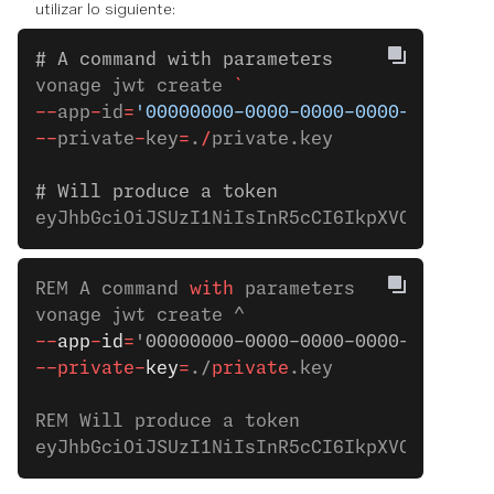
utilizar lo siguiente:
# A command with parameters
vonage jwt create 
`
--
app
-
id
=
'00000000-0000-0000-0000-0000000
--
private
-
key
=
.
/
private.key
# Will produce a token
eyJhbGciOiJSUzI1NiIsInR5cCI6IkpXVCJ9.eyJl
REM A command 
with
 parameters
vonage jwt create ^
--
app
-
id
=
'00000000-0000-0000-0000-0000000
--private-
key
=
./
private
.key
REM Will produce a token
eyJhbGciOiJSUzI1NiIsInR5cCI6IkpXVCJ9.eyJl