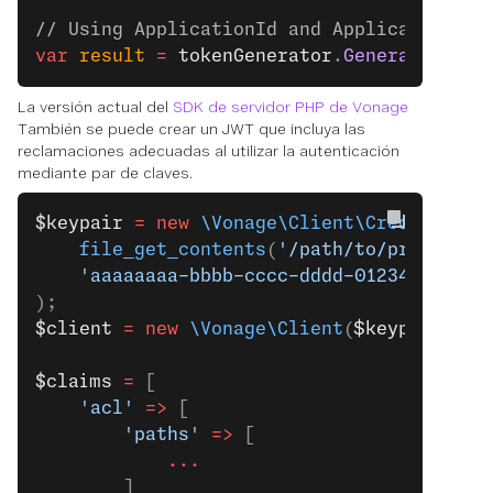
// Using ApplicationId and ApplicationKey
var
 result
 =
 tokenGenerator
.
GenerateToken
La versión actual del
SDK de servidor PHP de Vonage
También se puede crear un JWT que incluya las
reclamaciones adecuadas al utilizar la autenticación
mediante par de claves.
$keypair
 =
 new
 \Vonage\Client\Credentials
    file_get_contents
(
'/path/to/private.k
    'aaaaaaaa-bbbb-cccc-dddd-0123456789ab
);
$client
 =
 new
 \Vonage\Client
(
$keypair
);
$claims
 =
 [
    'acl'
 =>
 [
        'paths'
 =>
 [
            ...
        ]