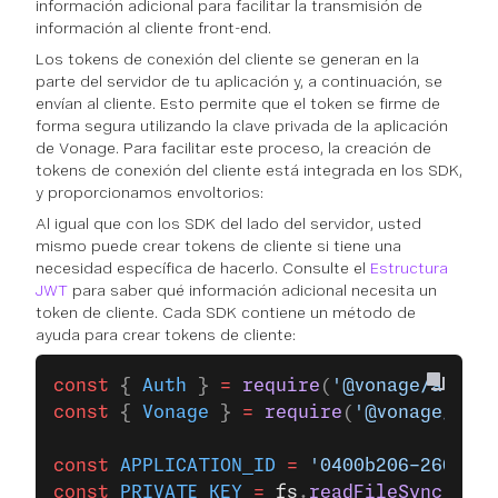
información adicional para facilitar la transmisión de
información al cliente front-end.
Los tokens de conexión del cliente se generan en la
parte del servidor de tu aplicación y, a continuación, se
envían al cliente. Esto permite que el token se firme de
forma segura utilizando la clave privada de la aplicación
de Vonage. Para facilitar este proceso, la creación de
tokens de conexión del cliente está integrada en los SDK,
y proporcionamos envoltorios:
Al igual que con los SDK del lado del servidor, usted
mismo puede crear tokens de cliente si tiene una
necesidad específica de hacerlo. Consulte el
Estructura
JWT
para saber qué información adicional necesita un
token de cliente. Cada SDK contiene un método de
ayuda para crear tokens de cliente:
const
 { 
Auth
 } 
=
 require
(
'@vonage/auth'
)
const
 { 
Vonage
 } 
=
 require
(
'@vonage/serv
const
 APPLICATION_ID
 =
 '0400b206-2602-47
const
 PRIVATE_KEY
 =
 fs
.
readFileSync
(
'/pa