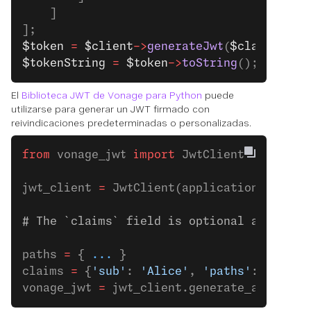
    ]
];
$token
 =
 $client
->
generateJwt
(
$claims
);
$tokenString
 =
 $token
->
toString
();
El
Biblioteca JWT de Vonage para Python
puede
utilizarse para generar un JWT firmado con
reivindicaciones predeterminadas o personalizadas.
from
 vonage_jwt 
import
 JwtClient
jwt_client 
=
 JwtClient(application_id, pr
# The `claims` field is optional and can 
paths 
=
 { 
...
 }
claims 
=
 {
'sub'
: 
'Alice'
, 
'paths'
: paths}
vonage_jwt 
=
 jwt_client.generate_applicat