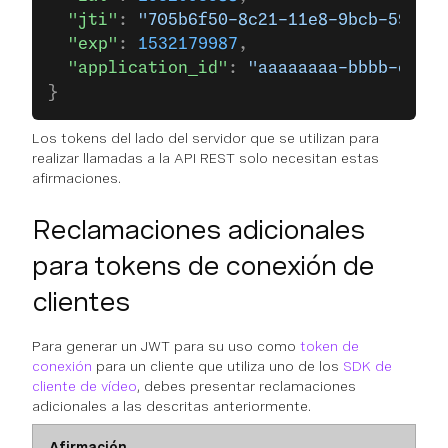
  "jti"
: 
"705b6f50-8c21-11e8-9bcb-595326
  "exp"
: 
1532179987
,
  "application_id"
: 
"aaaaaaaa-bbbb-cccc-
}
Los tokens del lado del servidor que se utilizan para
realizar llamadas a la API REST solo necesitan estas
afirmaciones.
Reclamaciones adicionales
para tokens de conexión de
clientes
Para generar un JWT para su uso como
token de
conexión
para un cliente que utiliza uno de los
SDK de
cliente de vídeo
, debes presentar reclamaciones
adicionales a las descritas anteriormente.
Afirmación