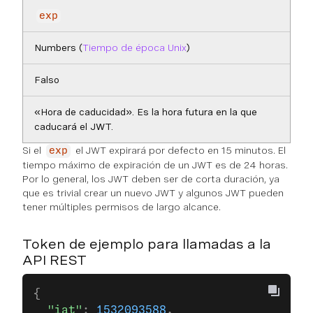
exp
Numbers (
Tiempo de época Unix
)
Falso
«Hora de caducidad». Es la hora futura en la que
caducará el JWT.
Si el
el JWT expirará por defecto en 15 minutos. El
exp
tiempo máximo de expiración de un JWT es de 24 horas.
Por lo general, los JWT deben ser de corta duración, ya
que es trivial crear un nuevo JWT y algunos JWT pueden
tener múltiples permisos de largo alcance.
Token de ejemplo para llamadas a la
API REST
{
  "iat"
: 
1532093588
,