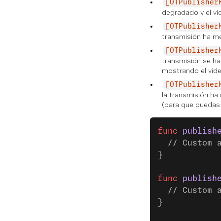
[OTPublisher
degradado y el ví
[OTPublisher
transmisión ha me
[OTPublisher
transmisión se ha
mostrando el vídeo
[OTPublisher
la transmisión ha
(para que puedas p
func
 publish
  // Custom 
}
func
 publish
  // Custom 
}