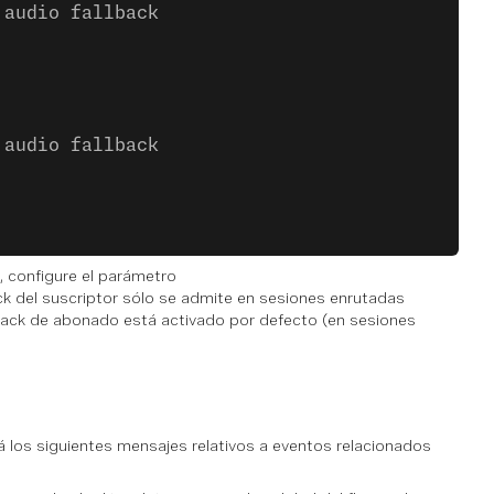
 audio fallback
 audio fallback
), configure el parámetro
lback del suscriptor sólo se admite en sesiones enrutadas
llback de abonado está activado por defecto (en sesiones
á los siguientes mensajes relativos a eventos relacionados