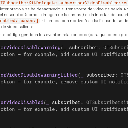
OTSubscriberKitDelegate subscriberVideoDisabled:re
deteriorado y se ha desactivado el transporte de vídeo de salida. N
l suscriptor (como la imagen de la cámara) en la interfaz de usuari
- Llamada con motivo "calidad" cuando se dete
nabled:reason:]
e de vídeo saliente.
ente código gestiona los eventos relacionados (para que pueda prop
berVideoDisableWarning
(
_
 subscriber
: OTSubscr
action — for example, add custom UI notificat
berVideoDisableWarningLifted
(
_
 subscriber
: OT
action — for example, remove custom UI notifi
berVideoDisabled
(
_
 subscriber
: OTSubscriberKi
action — for example, add custom UI notificat