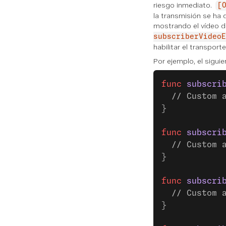
riesgo inmediato.
[
la transmisión se ha 
mostrando el vídeo de
subscriberVideoE
habilitar el transport
Por ejemplo, el sigui
func
 subscri
  // Custom 
}
func
 subscri
  // Custom 
}
func
 subscri
  // Custom 
}