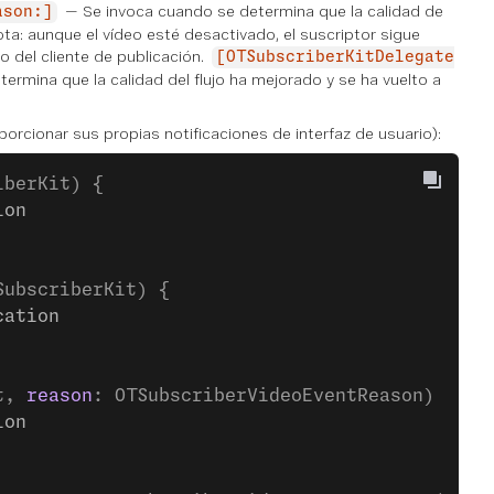
— Se invoca cuando se determina que la calidad de
ason:]
ota: aunque el vídeo esté desactivado, el suscriptor sigue
o del cliente de publicación.
[OTSubscriberKitDelegate
rmina que la calidad del flujo ha mejorado y se ha vuelto a
orcionar sus propias notificaciones de interfaz de usuario):
iberKit) {
ion
SubscriberKit) {
cation
t, 
reason
: OTSubscriberVideoEventReason) {
ion