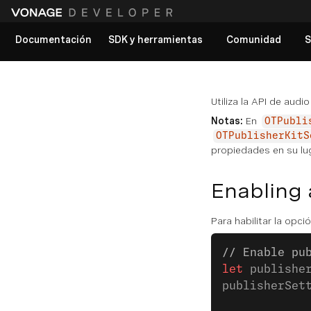
Documentación
SDK y herramientas
Comunidad
S
Ver todos los documentos
Utiliza la API de audi
Notas:
En
OTPubli
OTPublisherKitS
propiedades en su lu
Enabling 
Para habilitar la opci
// Enable pu
let
 publishe
publisherSet