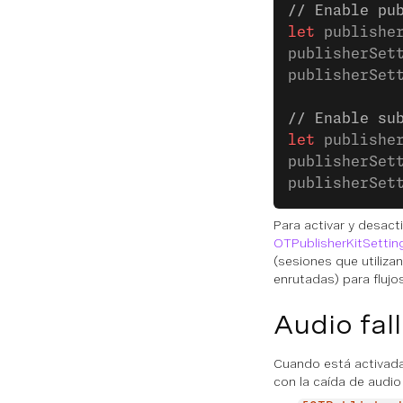
// Enable pu
let
 publishe
publisherSet
publisherSet
// Enable su
let
 publishe
publisherSet
publisherSet
Para activar y desact
OTPublisherKitSettin
(sesiones que utiliza
enrutadas) para flujo
Audio fal
Cuando está activada 
con la caída de audio 