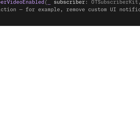
berVideoEnabled
(
_
 subscriber
: OTSubscriberKit
action — for example, remove custom UI notifi
ón
Referencias técnicas
Comunidad
Ayud