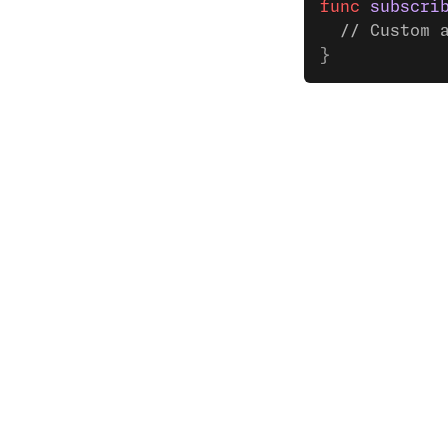
func
 subscri
  // Custom 
}
Documentaci