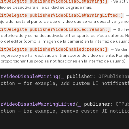
- Se activ
KitDelegate publisherVideoDisableWarning:]
deo se desactivará si la calidad se degrada más.
— 
KitDelegate publisherVideoDisableWarningLifted:]
jorado hasta el punto de que el vídeo que se va a desactivar ya n
— Se inv
KitDelegate publisherVideoDisabled:reason:]
 deteriorado y se ha desactivado el transporte de vídeo saliente. No
 del editor (como la imagen de la cámara) en la interfaz de usuario
— Se deno
KitDelegate publisherVideoEnabled:reason:]
 mejorado y se ha reactivado el transporte de vídeo saliente. Por e
roporcionar tus propias notificaciones en la interfaz de usuario):
erVideoDisableWarning
(
_
 publisher
: OTPublishe
action — for example, add custom UI notificat
erVideoDisableWarningLifted
(
_
 publisher
: OTPu
action — for example, remove custom UI notifi