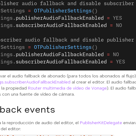
blisher audio fallback and disable subscriber
rSettings 
=
 OTPublisherSettings
()
tings.
publisherAudioFallbackEnabled
 =
 YES
tings.
subscriberAudioFallbackEnabled
 =
 NO
bscriber audio fallback and disable publisher
rSettings 
=
 OTPublisherSettings
()
tings.
publisherAudioFallbackEnabled
 =
 NO
tings.
subscriberAudioFallbackEnabled
 =
 YES
ivar el audio fallback de abonado (para todos los abonados al flujo
gs.subscriberAudioFallbackEnabled
al crear el editor. El audio fal
n la propiedad
Router multimedia de vídeo de Vonage
). El audio fa
s con una fuente de vídeo de cámara.
lback events
la reproducción de audio del editor, el
PublisherKitDelegate
enviar
del editor: