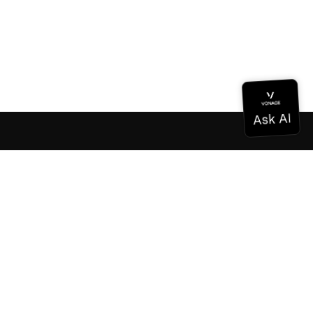
Documentación
Documentación
Vonage Business Cloud
Centro de contacto de Vonage
Referencias técnicas
Documentación
SDK y herramientas