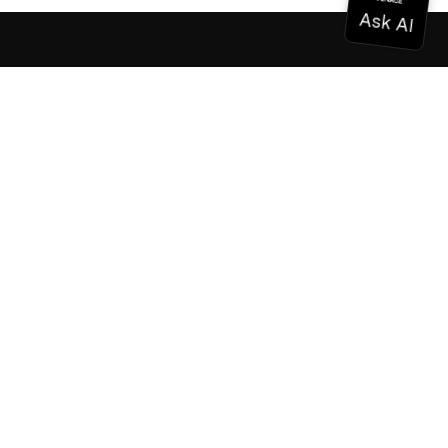
Documentación
Documentación
Vonage Business Cloud
Centro de contacto de Vonage
Referencias técnicas
Documentación
SDK y herramientas
Comunidad
Centro comunitario
Equipo
Carreras profesionales
Boletín