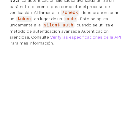
Nota
: La autenticación silenciosa avanzada utiliza un
parámetro diferente para completar el proceso de
verificación. Al llamar a la
debe proporcionar
/check
un
en lugar de un
. Esto se aplica
token
code
únicamente a la
cuando se utiliza el
silent_auth
método de autenticación avanzada Autenticación
silenciosa. Consulte
Verify las especificaciones de la API
Para más información.