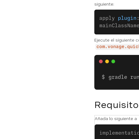
siguiente:
apply 
plugin
mainClassNam
Ejecute el siguiente
com.vonage.quic
gradle ru
Requisito
Añada lo siguiente a
implementati