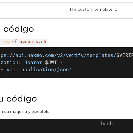
The custom template ID
l código
:
list-fragments.sh
tps://api.nexmo.com/v2/verify/templates/
$VERI
ization: Bearer 
$JWT
"
\
t-Type: application/json'
u código
n su máquina y ejecútelo: