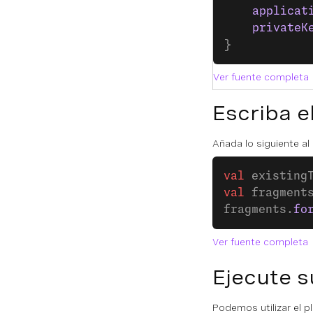
    applicat
    privateK
}
Ver fuente completa
Escriba e
Añada lo siguiente a
val
 existing
val
 fragment
fragments.
fo
Ver fuente completa
Ejecute s
Podemos utilizar el p