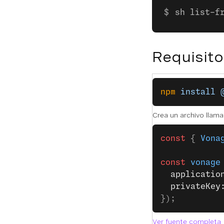
sh list-f
Requisito
npm
 install
 
Crea un archivo llam
const
 { 
Vona
const
 vonage
  applicatio
  privateKey
});
Ver fuente completa