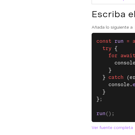
Escriba e
Añada lo siguiente a
const
 run
 =
 
  try
 {
    for
 awai
      consol
    }
  } 
catch
 (e
    console.
  }
}
;
run
();
Ver fuente completa