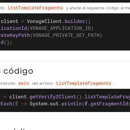
ado
y añade el siguiente código al 
ListTemplateFragments
 client
 =
 VonageClient
.
builder
()
licationId
(VONAGE_APPLICATION_ID)
vateKeyPath
(VONAGE_PRIVATE_KEY_PATH)
ld
();
l código
l método
del archivo
:
main
ListTemplateFragments
s
 =
 client
.
getVerify2Client
().
listTemplateFra
rEach
(f 
->
 System
.
out
.
println
(
f
.
getFragmentId