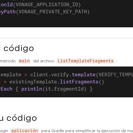
ionId
(VONAGE_APPLICATION_ID)
eyPath
(VONAGE_PRIVATE_KEY_PATH)
l código
l método
del archivo
:
main
ListTemplateFragments
Template 
=
 client.verify.
template
(VERIFY_TEMP
s 
=
 existingTemplate.
listFragments
()
rEach
 { 
println
(it.fragmentId) }
u código
lugin
para Gradle para simplificar la ejecución de nu
aplicación