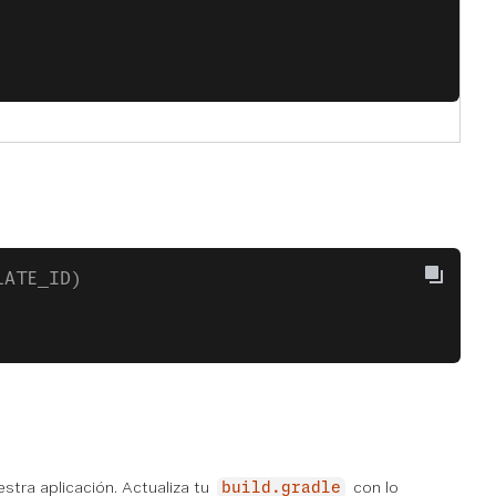
LATE_ID)
estra aplicación. Actualiza tu
con lo
build.gradle