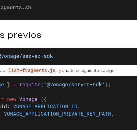
ragments.sh
s previos
@vonage/server-sdk
ado
y añade el siguiente código:
list-fragments.js
ge
 } 
=
 require
(
'@vonage/server-sdk'
);
 =
 new
 Vonage
 ({
nId: 
VONAGE_APPLICATION_ID
,
: 
VONAGE_APPLICATION_PRIVATE_KEY_PATH
,