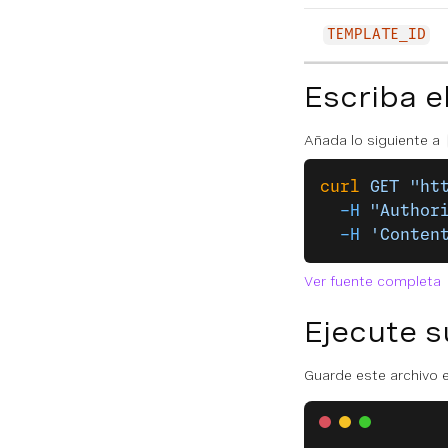
TEMPLATE_ID
Escriba e
Añada lo siguiente a
curl
 GET
 "ht
  -H
 "Author
  -H
 'Conten
Ver fuente completa
Ejecute s
Guarde este archivo e