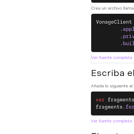
Crea un archivo llam
VonageClient
		.
app
		.
pri
		.
bui
Ver fuente completa
Escriba e
Añada lo siguiente a
var
 fragment
fragments
.
fo
Ver fuente completa