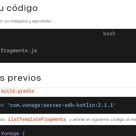
u código
n su máquina y ejecútelo:
-fragments.js
s previos
:
build.gradle
on 
'com.vonage:server-sdk-kotlin:2.1.1'
ado
y añade el siguiente código al 
ListTemplateFragments
 Vonage
 {