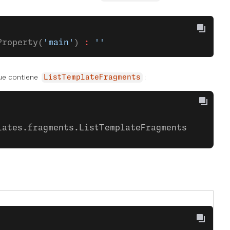
Property(
'main'
) 
:
 ''
ue contiene
:
ListTemplateFragments
lates.fragments.ListTemplateFragments