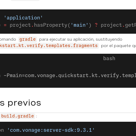
: 
'application'
e 
=
 project
.
hasProperty(
'main'
) 
?
 project
.
get
 comando
para ejecutar su aplicación, sustituyendo
gradle
por el paquete q
kstart.kt.verify.templates.fragments
n -Pmain=com.vonage.quickstart.kt.verify.temp
s previos
:
build.gradle
on 
'com.vonage:server-sdk:9.3.1'