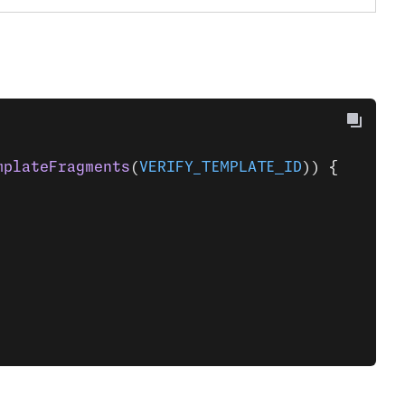
mplateFragments
(
VERIFY_TEMPLATE_ID
)) {