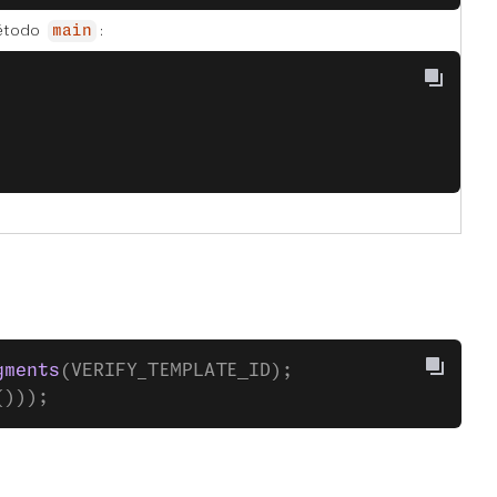
método
:
main
gments
(VERIFY_TEMPLATE_ID);
()));