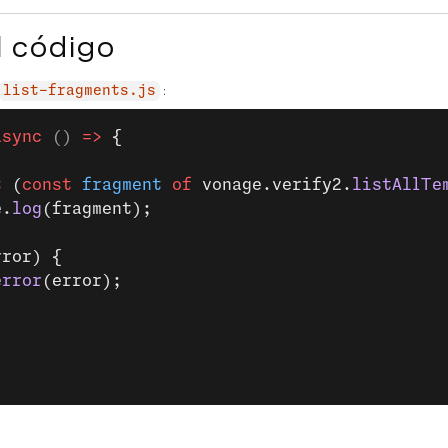
l código
:
list-fragments.js
async
 () 
=>
 {
t
 (
const
 fragment
 of
 vonage.verify2.
listAllTe
e.
log
(fragment);
rror) {
error
(error);