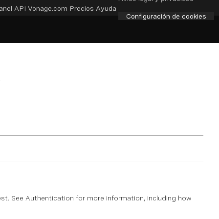
anel API
Vonage.com
Precios
Ayuda
Configuración de cookies
est. See
Authentication
for more information, including how