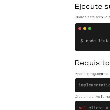
Ejecute s
Guarde este archivo e
node list
Requisito
Añada lo siguiente a
implementati
Crea un archivo llam
val
 client 
=