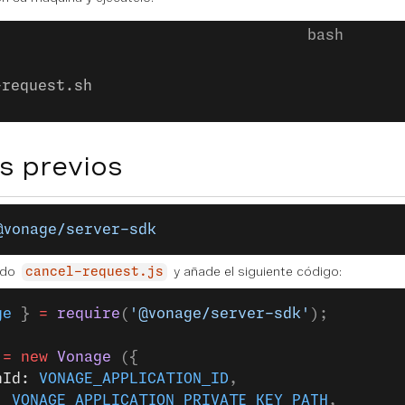
-request.sh
s previos
@vonage/server-sdk
ado
y añade el siguiente código:
cancel-request.js
ge
 } 
=
 require
(
'@vonage/server-sdk'
);
 =
 new
 Vonage
 ({
nId: 
VONAGE_APPLICATION_ID
,
: 
VONAGE_APPLICATION_PRIVATE_KEY_PATH
,