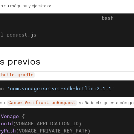
n su máquina y ejecútelo:
el-request.js
s previos
:
build.gradle
on 
'com.vonage:server-sdk-kotlin:2.1.1'
ado
y añade el siguiente códig
CancelVerificationRequest
 Vonage
 {
ionId
(VONAGE_APPLICATION_ID)
eyPath
(VONAGE_PRIVATE_KEY_PATH)