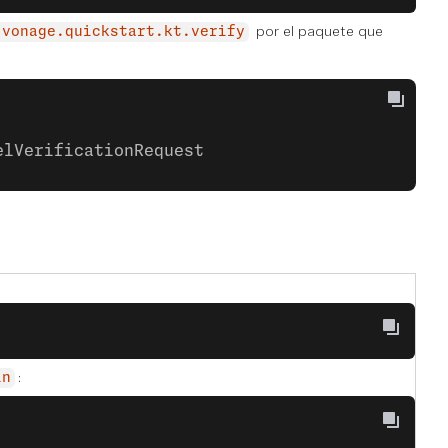
por el paquete que
.vonage.quickstart.kt.verify
elVerificationRequest
:
in