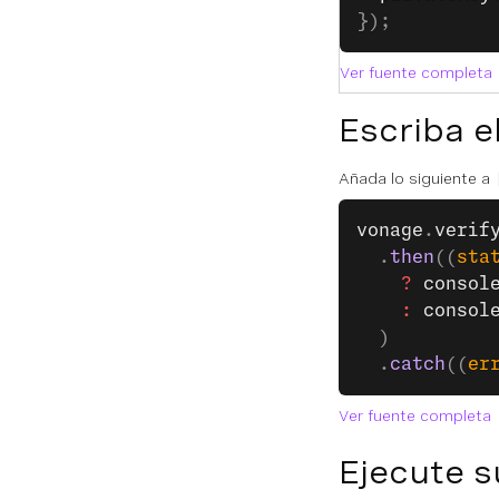
});
Ver fuente completa
Escriba e
Añada lo siguiente a
vonage
.
verif
  .
then
((
sta
    ?
 consol
    :
 consol
  )
  .
catch
((
er
Ver fuente completa
Ejecute s