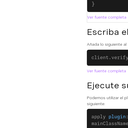
}
Ver fuente completa
Escriba e
Añada lo siguiente a
client.verif
Ver fuente completa
Ejecute s
Podemos utilizar el p
siguiente:
apply 
plugin
mainClassNam