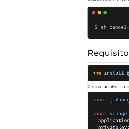
sh cancel
Requisito
npm
 install
 
Crea un archivo llam
const
 { 
Vona
const
 vonage
  applicatio
  privateKey