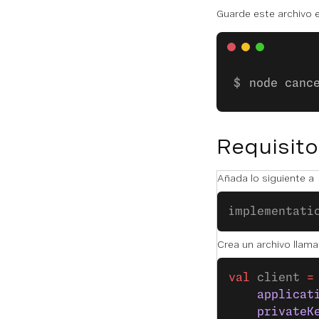
Guarde este archivo e
node canc
Requisito
Añada lo siguiente a
implementati
Crea un archivo llam
val
 client 
=
    applicat
    privateK