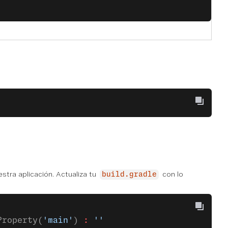
estra aplicación. Actualiza tu
con lo
build.gradle
Property(
'main'
) 
:
 ''