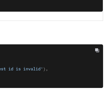
est id is invalid'
),