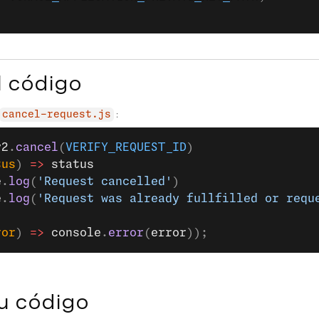
l código
:
cancel-request.js
y2
.
cancel
(
VERIFY_REQUEST_ID
)
tus
) 
=>
 status
e
.
log
(
'Request cancelled'
)
e
.
log
(
'Request was already fullfilled or requ
ror
) 
=>
 console
.
error
(
error
));
u código