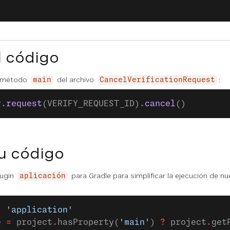
l código
l método
del archivo
:
main
CancelVerificationRequest
y.
request
(VERIFY_REQUEST_ID).
cancel
()
u código
lugin
para Gradle para simplificar la ejecución de nu
aplicación
: 
'application'
e 
=
 project
.
hasProperty(
'main'
) 
?
 project
.
get