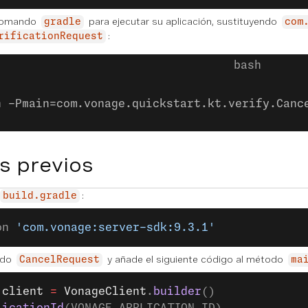
 comando
para ejecutar su aplicación, sustituyendo
gradle
com
:
rificationRequest
n -Pmain=com.vonage.quickstart.kt.verify.Canc
s previos
:
build.gradle
on 
'com.vonage:server-sdk:9.3.1'
ado
y añade el siguiente código al método
CancelRequest
ma
 client
 =
 VonageClient
.
builder
()