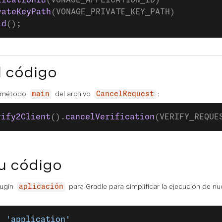
licationId
(VONAGE_APPLICATION_ID)
vateKeyPath
(VONAGE_PRIVATE_KEY_PATH)
ld
();
l código
l método
del archivo
:
main
CancelRequest
rify2Client
().
cancelVerification
(VERIFY_REQUE
u código
lugin
para Gradle para simplificar la ejecución de nu
aplicación
: 
'application'