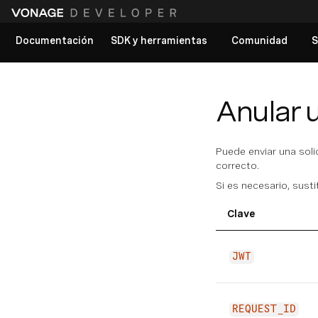
Documentación
SDK y herramientas
Comunidad
S
Ver todos los documentos
Anular u
Puede enviar una soli
correcto.
Si es necesario, sust
Clave
JWT
REQUEST_ID