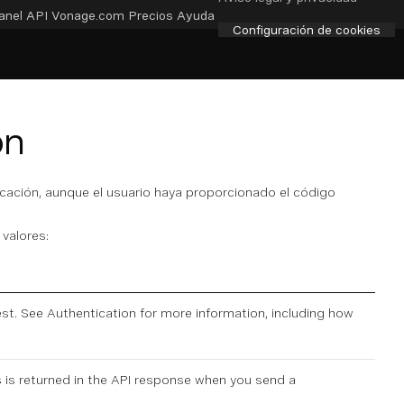
anel API
Vonage.com
Precios
Ayuda
Configuración de cookies
ón
ificación, aunque el usuario haya proporcionado el código
 valores:
est. See
Authentication
for more information, including how
is is returned in the API response when you
send a