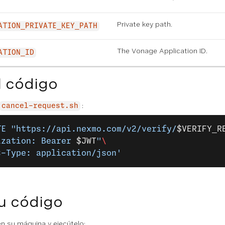
Private key path.
ATION_PRIVATE_KEY_PATH
The Vonage Application ID.
ATION_ID
l código
:
cancel-request.sh
TE
 "https://api.nexmo.com/v2/verify/
$VERIFY_R
ization: Bearer 
$JWT
"
\
t-Type: application/json'
u código
n su máquina y ejecútelo: