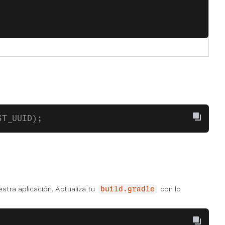
ST_UUID);
estra aplicación. Actualiza tu
con lo
build.gradle