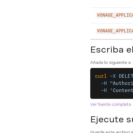
VONAGE_APPLIC
VONAGE_APPLIC
Escriba e
Añada lo siguiente a
curl
 -X
 DELE
  -H
 "Author
  -H
 'Conten
Ver fuente completa
Ejecute s
Guarde este archivo e