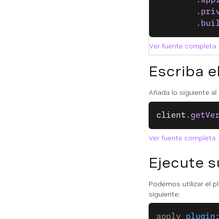
		.
app
		.
pri
		.
bui
Ver fuente completa
Escriba e
Añada lo siguiente a
client
.
getVe
Ver fuente completa
Ejecute s
Podemos utilizar el p
siguiente:
apply 
plugin