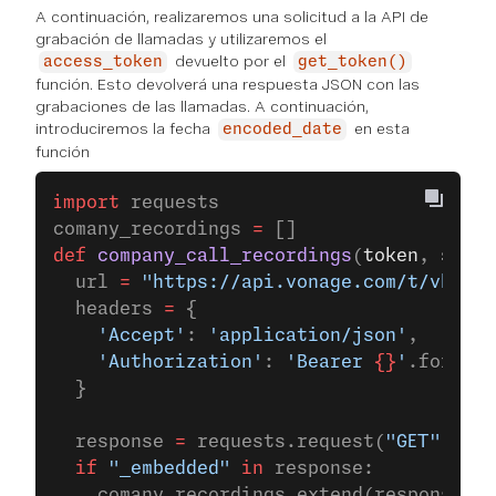
A continuación, realizaremos una solicitud a la API de
grabación de llamadas y utilizaremos el
devuelto por el
access_token
get_token()
función. Esto devolverá una respuesta JSON con las
grabaciones de las llamadas. A continuación,
introduciremos la fecha
en esta
encoded_date
función
import
 requests
comany_recordings 
=
 []
def
 company_call_recordings
(
token
, 
start
  url 
=
 "https://api.vonage.com/t/vbc.pr
  headers 
=
 {
    'Accept'
: 
'application/json'
,
    'Authorization'
: 
'Bearer 
{}
'
.format(
  }
  response 
=
 requests.request(
"GET"
, url
  if
 "_embedded"
 in
 response:
    comany_recordings.extend(response[
"_