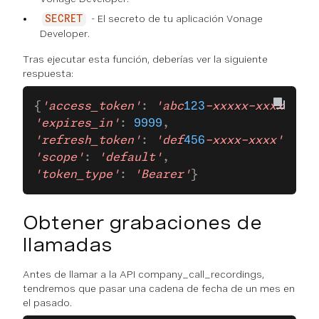
- El secreto de tu aplicación Vonage
SECRET
Developer.
Tras ejecutar esta función, deberías ver la siguiente
respuesta:
{
'access_token'
: 
'abc
123
-xxxxx-xxxxx'
,
'expires_in'
: 
9999
,
'refresh_token'
: 
'def
456
-xxxx-xxxx'
,
'scope'
: 
'default'
,
'token_type'
: 
'Bearer'
}
Obtener grabaciones de
llamadas
Antes de llamar a la API company_call_recordings,
tendremos que pasar una cadena de fecha de un mes en
el pasado.