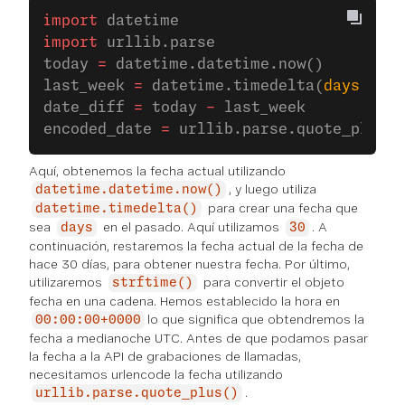
import
 datetime
import
 urllib.parse
today 
=
 datetime.datetime.now()
last_week 
=
 datetime.timedelta(
days
 =
 30
date_diff 
=
 today 
-
 last_week
encoded_date 
=
 urllib.parse.quote_plus(d
Aquí, obtenemos la fecha actual utilizando
, y luego utiliza
datetime.datetime.now()
para crear una fecha que
datetime.timedelta()
sea
en el pasado. Aquí utilizamos
. A
days
30
continuación, restaremos la fecha actual de la fecha de
hace 30 días, para obtener nuestra fecha. Por último,
utilizaremos
para convertir el objeto
strftime()
fecha en una cadena. Hemos establecido la hora en
lo que significa que obtendremos la
00:00:00+0000
fecha a medianoche UTC. Antes de que podamos pasar
la fecha a la API de grabaciones de llamadas,
necesitamos urlencode la fecha utilizando
.
urllib.parse.quote_plus()