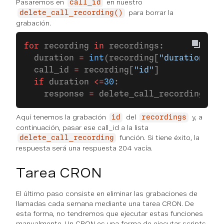
Pasaremos en
en nuestro
call_id
para borrar la
delete_call_recording()
grabación.
for
 recording 
in
 recordings:
  duration 
=
 int
(recording[
"duration"
])
  call_id 
=
 recording[
"id"
]
  if
 duration 
<=
30
:
    response 
=
 delete_call_recording(ac
Aquí tenemos la grabación
del
y, a
id
recordings
continuación, pasar ese call_id a la lista
función. Si tiene éxito, la
delete_call_recording
respuesta será una respuesta 204 vacía.
Tarea CRON
El último paso consiste en eliminar las grabaciones de
llamadas cada semana mediante una tarea CRON. De
esta forma, no tendremos que ejecutar estas funciones
manualmente. Un CRON es una forma de ejecutar scripts