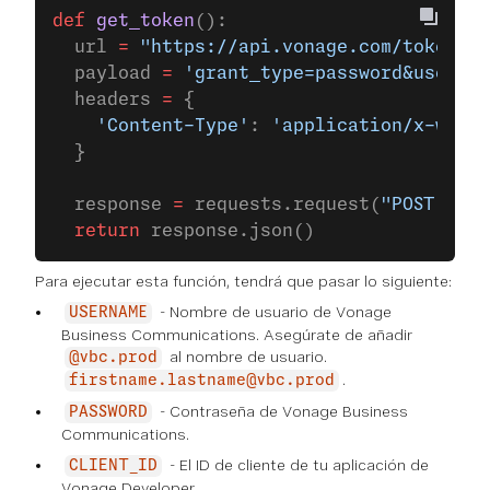
def
 get_token
():
  url 
=
 "https://api.vonage.com/token"
  payload 
=
 'grant_type=password&usernam
  headers 
=
 {
    'Content-Type'
: 
'application/x-www-f
  }
  response 
=
 requests.request(
"POST"
, ur
  return
 response.json()
Para ejecutar esta función, tendrá que pasar lo siguiente:
- Nombre de usuario de Vonage
USERNAME
Business Communications. Asegúrate de añadir
al nombre de usuario.
@vbc.prod
.
firstname.lastname@vbc.prod
- Contraseña de Vonage Business
PASSWORD
Communications.
- El ID de cliente de tu aplicación de
CLIENT_ID
Vonage Developer.