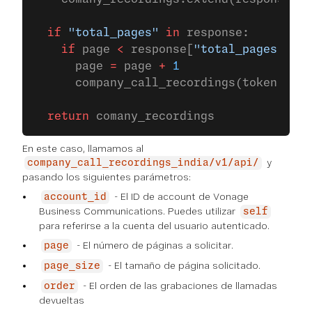
  if
 "total_pages"
 in
 response:
    if
 page 
<
 response[
"total_pages"
]:
      page 
=
 page 
+
 1
      company_call_recordings(token, sta
  return
 comany_recordings
En este caso, llamamos al
y
company_call_recordings_india/v1/api/
pasando los siguientes parámetros:
- El ID de account de Vonage
account_id
Business Communications. Puedes utilizar
self
para referirse a la cuenta del usuario autenticado.
- El número de páginas a solicitar.
page
- El tamaño de página solicitado.
page_size
- El orden de las grabaciones de llamadas
order
devueltas