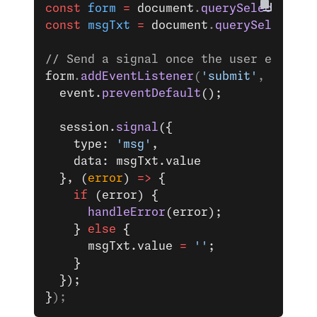
const
 form
 =
 document
.
querySelector
(
'f
const
 msgTxt
 =
 document
.
querySelector
(
// Send a signal once the user enters 
form
.
addEventListener
(
'submit'
, (
event
  event.
preventDefault
();
  session.
signal
({
    type: 
'msg'
,
    data: msgTxt.value
  }, (
error
) 
=>
 {
    if
 (error) {
      handleError
(error);
    } 
else
 {
      msgTxt.value 
=
 ''
;
    }
  });
}
);