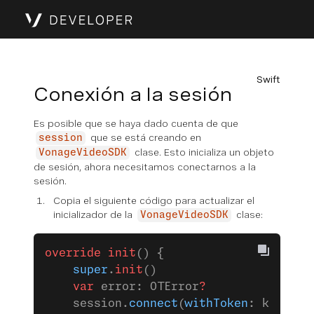
Swift
Conexión a la sesión
Es posible que se haya dado cuenta de que
que se está creando en
session
clase. Esto inicializa un objeto
VonageVideoSDK
de sesión, ahora necesitamos conectarnos a la
sesión.
Copia el siguiente código para actualizar el
inicializador de la
clase:
VonageVideoSDK
override
 init
() {
    super
.
init
()
    var
 error: OTError
?
    session.
connect
(
withToken
: kToken,