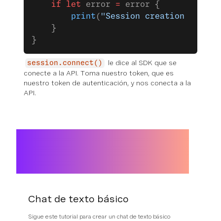
    if
 let
 error 
=
 error {
        print
(
"Session creation error 
    }
}
le dice al SDK que se
session.connect()
conecte a la API. Toma nuestro token, que es
nuestro token de autenticación, y nos conecta a la
API.
Chat de texto básico
Sigue este tutorial para crear un chat de texto básico