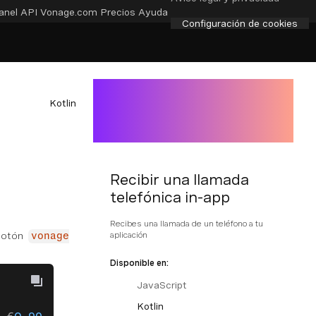
anel API
Vonage.com
Precios
Ayuda
Configuración de cookies
Kotlin
Recibir una llamada
telefónica in-app
Recibes una llamada de un teléfono a tu
 botón
aplicación
vonage
Disponible en:
JavaScript
Kotlin