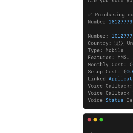
Are you sure yo
✅ Purchasing n
Number 
16127779
Number: 
1612777
Country: 🇺🇸 U
Type: Mobile
Features: MMS,
 
Monthly Cost: €
Setup Cost: €
0.
Linked 
Applicat
Voice Callback:
Voice Callback 
Voice 
Status
 Ca