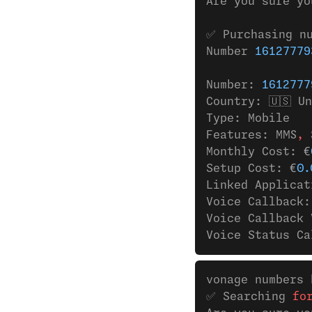
Are you sure yo
✅ Purchasing n
Number 
16127779
Number: 
1612777
Country: 🇺🇸 U
Type: Mobile
Features: MMS
,
 
Monthly Cost: €
Setup Cost: €
0.
Linked Applicat
Voice Callback:
Voice Callback 
Voice Status Ca
vonage numbers 
✅ Searching 
fo