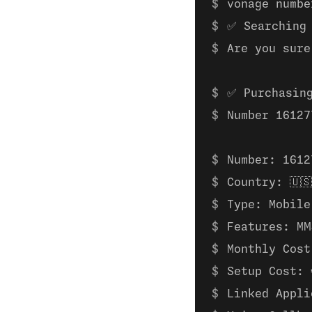
vonage numbe
✅ Searching
Are you sure
✅ Purchasin
Number 16127
Number: 1612
Country: 🇺
Type: Mobile
Features: MM
Monthly Cost
Setup Cost: 
Linked Appli