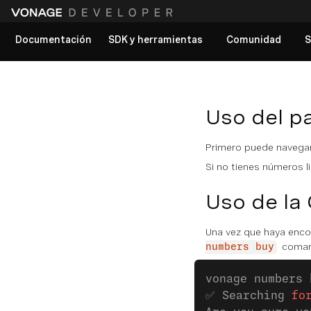
Documentación
SDK y herramientas
Comunidad
S
Ver todos los documentos
Uso del p
Primero puede navega
Si no tienes números 
Uso de la
Una vez que haya enco
coman
numbers buy
vonage numbers 
✅ Searching 
fo