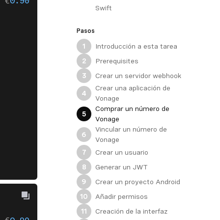
 €
0.90
? [
y/n
] y
Swift
Pasos
Introducción a esta tarea
1
Prerequisites
2
Crear un servidor webhook
3
Crear una aplicación de
4
Vonage
Comprar un número de
5
Vonage
Vincular un número de
6
Vonage
Crear un usuario
7
Generar un JWT
8
Crear un proyecto Android
9
Añadir permisos
10
Creación de la interfaz
11