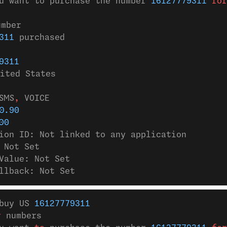
u want to purchase the number 
16127779311
 for
umber
311
 purchased
9311
nited States
SMS
,
 VOICE
0.90
00
ion ID: Not linked to any application
 Not Set
Value: Not Set
llback: Not Set
buy US 
16127779311
r
 numbers