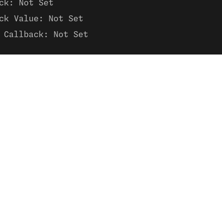
ck: Not Set
ck Value: Not Set
 Callback: Not Set