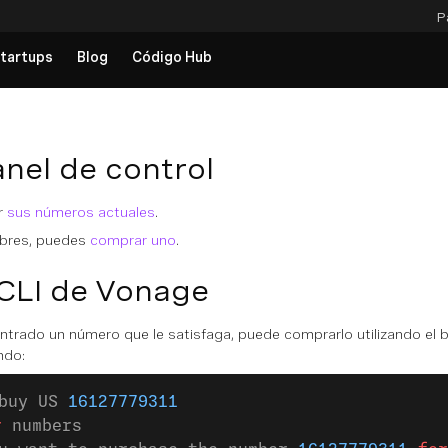
P
tartups
Blog
Código Hub
anel de control
r
sus números actuales
.
libres, puedes
comprar uno
.
 CLI de Vonage
ntrado un número que le satisfaga, puede comprarlo utilizando el
do:
buy US 
16127779311
r
 numbers