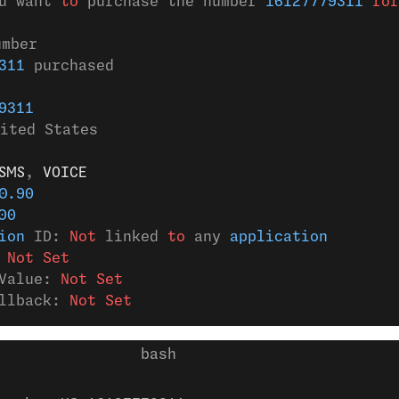
u want 
to
 purchase the number 
16127779311
 for
umber
311
 purchased
9311
nited States
SMS
,
 VOICE
0.90
00
ion
 ID: 
Not
 linked 
to
 any 
application
 
Not Set
Value: 
Not Set
llback: 
Not Set