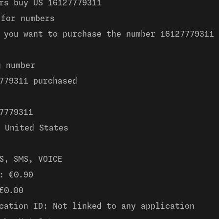
rs buy US 16127779311 
 for numbers
 you want to purchase the number 16127779311 
g number
779311 purchased
7779311 
 United States
S, SMS, VOICE
: €0.90
€0.00
cation ID: Not linked to any application