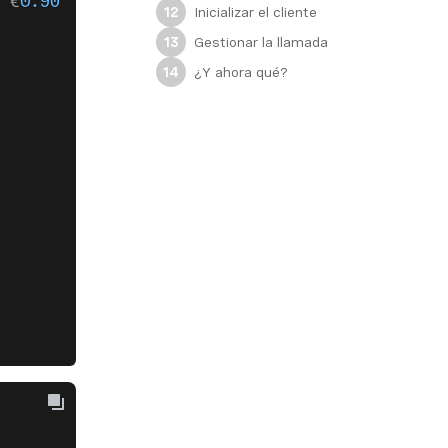
 €
0.90
? [
y
/
n
] y
Inicializar el cliente
12
Gestionar la llamada
13
¿Y ahora qué?
14