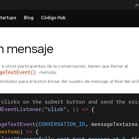
P
tartups
Blog
Código Hub
n mensaje
 a otros participantes de la conversación, tienes que llamar al
método.
geTextEvent()
trolador para el botón Enviar del cuadro de mensaje al final del ar
 clicks on the submit button and send the exi
dEventListener
(
"click"
, () 
=>
 {
ageTextEvent
(
CONVERSATION_ID
, messageTextarea
mestamp
) 
=>
 {