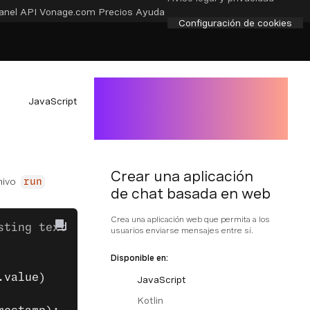
anel API
Vonage.com
Precios
Ayuda
Configuración de cookies
JavaScript
Crear una aplicación
chivo
run
de chat basada en web
Crea una aplicación web que permita a los
sting text value
usuarios enviarse mensajes entre sí.
Disponible en:
.value)
JavaScript
Kotlin