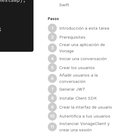
mestamp);
Swift
Pasos
Introducción a esta tarea
1
;
Prerequisites
2
Crear una aplicación de
3
Vonage
Iniciar una conversación
4
Crear los usuarios
5
Añadir usuarios a la
6
conversación
Generar JWT
7
Instalar Client SDK
8
Crear la interfaz de usuario
9
Autentifica a tus usuarios
10
Instanciar VonageClient y
11
crear una sesión