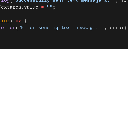
.
log
(
"Successfully sent text message at "
, ti
Textarea.value 
=
 ""
;
rror
) 
=>
 {
.
error
(
"Error sending text message: "
, error)