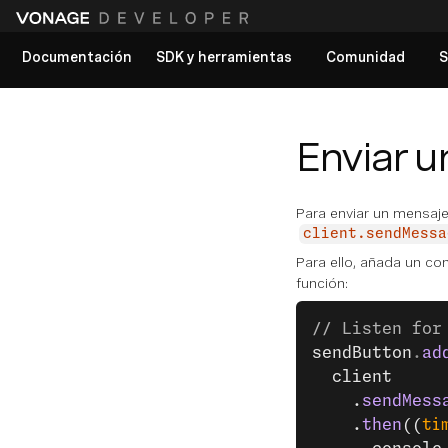
Documentación
SDK y herramientas
Comunidad
S
Ver todos los documentos
Enviar u
Para enviar un mensaje
client.sendMessa
Para ello, añada un con
función:
// Listen for
sendButton
.
ad
  client
    .
sendMess
    .
then
((
ti