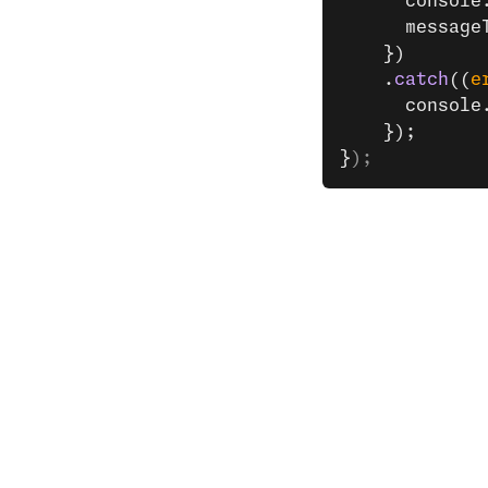
      console
      message
    })
    .
catch
((
e
      console
    });
}
);